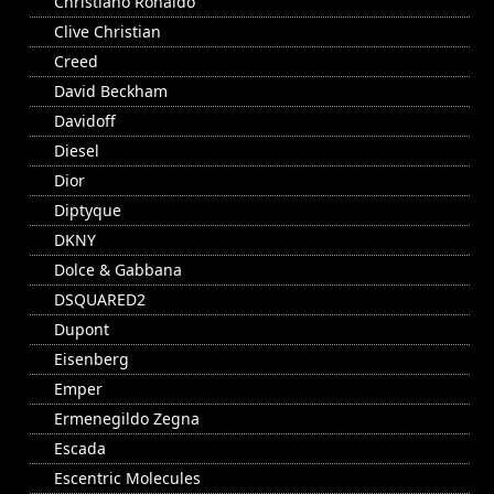
Christiano Ronaldo
Clive Christian
Creed
David Beckham
Davidoff
Diesel
Dior
Diptyque
DKNY
Dolce & Gabbana
DSQUARED2
Dupont
Eisenberg
Emper
Ermenegildo Zegna
Escada
Escentric Molecules