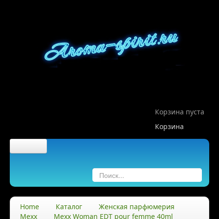
Корзина пуста
Корзина
Главная
О компании
Home
Каталог
Женская парфюмерия
Mexx
Mexx Woman EDT pour femme 40ml
О нас