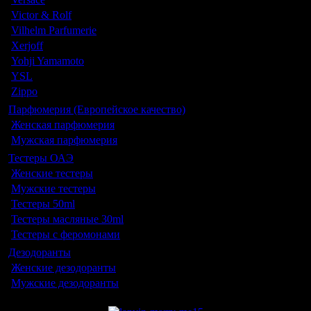
Victor & Rolf
Vilhelm Parfumerie
Xerjoff
Yohji Yamamoto
YSL
Zippo
Парфюмерия (Европейское качество)
Женская парфюмерия
Мужская парфюмерия
Тестеры ОАЭ
Женские тестеры
Мужские тестеры
Тестеры 50ml
Тестеры масляные 30ml
Тестеры с феромонами
Дезодоранты
Женские дезодоранты
Мужские дезодоранты