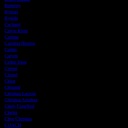
Burberry
Bvlgari
Byredo
Cacharel
Calvin Klein
Carbine
Carolina Herrera
Cartier
Carven
Celine Dion
Cerruti
Chanel
Chloe
Chopard
Christian Lacroix
Christina Aguilera
Cindy Crawford
Clarins
Clive Christian
COACH