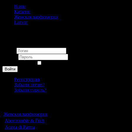
Home
Каталог
Женская парфюмерия
Lanvin
Lanvin Marry Me! eau de parfum pour femme 75 ml
Вход
Логин
Пароль
Запомнить меня
Войти
Регистрация
Забыли логин?
Забыли пароль?
Каталог
Женская парфюмерия
Abercrombie & Fitch
Acqua di Parma