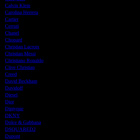
Calvin Klein
Carolina Herrera
Cartier
Cerruti
Chanel
Chopard
Christian Lacroix
Christian Messi
Christiano Ronaldo
Clive Christian
Creed
David Beckham
Davidoff
Diesel
Dior
Diptyque
DKNY
Dolce & Gabbana
DSQUARED2
Dupont