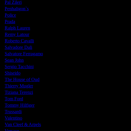
Pal Zileri
Penhaligon`s
Police
Prada
Ralph Lauren
Remy Latour
Roberto Cavalli
Salvadore Dali
Salvatore Ferragamo
Sean John
Sergio Tacchini
Shiseido
The House of Oud
Thierry Mugler
Tiziana Terenzi
Tom Ford
Tommy Hilfiger
Trussardi
Valentino
Van Cleef & Arpels
Versace