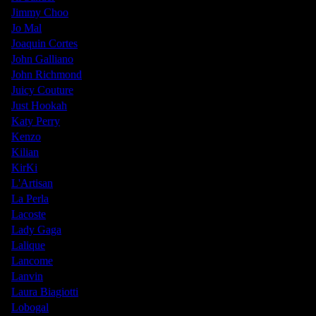
Jimmy Choo
Jo Mal
Joaquin Cortes
John Galliano
John Richmond
Juicy Couture
Just Hookah
Katy Perry
Kenzo
Kilian
KirKi
L'Artisan
La Perla
Lacoste
Lady Gaga
Lalique
Lancome
Lanvin
Laura Biagiotti
Lobogal