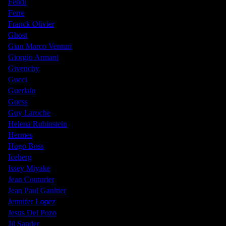
Fendi
Ferre
Franck Olivier
Ghost
Gian Marco Venturi
Giorgio Armani
Givenchy
Gucci
Guerlain
Guess
Guy Laroche
Helena Rubinstein
Hermes
Hugo Boss
Iceberg
Issey Miyake
Jean Couturier
Jean Paul Gaultier
Jennifer Lopez
Jesus Del Pozo
Jil Sander