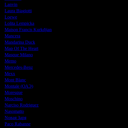
Lanvin
Laura Biagiotti
Loewe
Lolita Lempicka
Maison Francis Kurkdjian
Mancera
Mandarina Duck
Map Of The Heart
Masque Milano
Memo
Mercedes-Benz
Mexx
Mont Blanc
Montale (ОАЭ)
Moresque
Moschino
Narciso Rodriguez
Nasomatto
Nовая Заря
Paco Rabanne