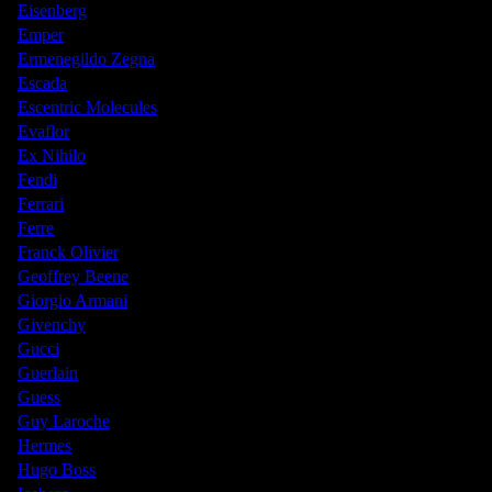
Eisenberg
Emper
Ermenegildo Zegna
Escada
Escentric Molecules
Evaflor
Ex Nihilo
Fendi
Ferrari
Ferre
Franck Olivier
Geoffrey Beene
Giorgio Armani
Givenchy
Gucci
Guerlain
Guess
Guy Laroche
Hermes
Hugo Boss