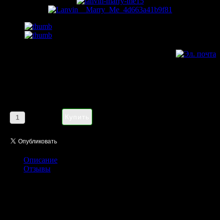
Lanvin Marry Me! eau de
parfum pour femme 75 ml
Цена:
1185,00 руб
Кол-во:
Описание
Отзывы
Аромат жизнерадостного, как взрыв смеха, полного тонкого
юмора и женственности. Мечта о любви, нежной и
обволакивающей, как объятия возлюбленного. В «сердце»
аромата – уникальный дуэт: искрящаяся свежесть горького