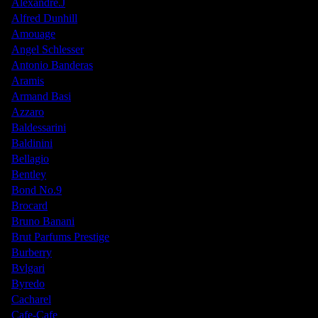
Alexandre.J
Alfred Dunhill
Amouage
Angel Schlesser
Antonio Banderas
Aramis
Armand Basi
Azzaro
Baldessarini
Baldinini
Bellagio
Bentley
Bond No.9
Brocard
Bruno Banani
Brut Parfums Prestige
Burberry
Bvlgari
Byredo
Cacharel
Cafe-Cafe