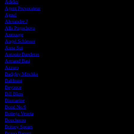
Adidas
Agent Provocateur
Ajmal
Alexandre.J
Alla Pugachova
Amouage
Angel Schlesser
Anna Sui
Antonio Banderas
Armand Basi
Azzaro
Badgley Mischka
Baldinini
Beyonce
Bill Blass
Blumarine
Bond No.9
Bottega Veneta
Boucheron
Britney Spears
Bruno Banani