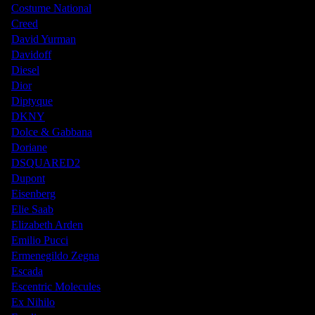
Costume National
Creed
David Yurman
Davidoff
Diesel
Dior
Diptyque
DKNY
Dolce & Gabbana
Doriane
DSQUARED2
Dupont
Eisenberg
Elie Saab
Elizabeth Arden
Emilio Pucci
Ermenegildo Zegna
Escada
Escentric Molecules
Ex Nihilo