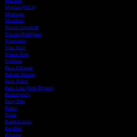
Miu Miu
Montale (ОАЭ)
Moresque
Moschino
Naomi Campbell
Narciso Rodriguez
Nasomatto
Nina Ricci
Nовая Заря
Oriflame
Paco Rabanne
Paloma Picasso
Paris Hilton
Paris Line (Paris Elysees)
Penhaligon`s
Perry Ellis
Police
Prada
Ralph Lauren
Revillon
Rihanna