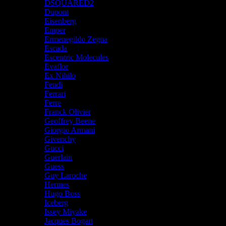
DSQUARED2
Dupont
Eisenberg
Emper
Ermenegildo Zegna
Escada
Escentric Molecules
Evaflor
Ex Nihilo
Fendi
Ferrari
Ferre
Franck Olivier
Geoffrey Beene
Giorgio Armani
Givenchy
Gucci
Guerlain
Guess
Guy Laroche
Hermes
Hugo Boss
Iceberg
Issey Miyake
Jacques Bogart