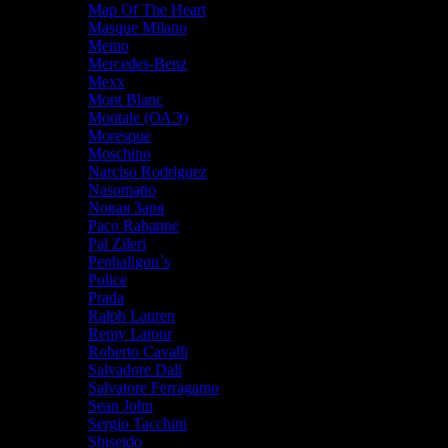
Map Of The Heart
Masque Milano
Memo
Mercedes-Benz
Mexx
Mont Blanc
Montale (ОАЭ)
Moresque
Moschino
Narciso Rodriguez
Nasomatto
Nовая Заря
Paco Rabanne
Pal Zileri
Penhaligon`s
Police
Prada
Ralph Lauren
Remy Latour
Roberto Cavalli
Salvadore Dali
Salvatore Ferragamo
Sean John
Sergio Tacchini
Shiseido