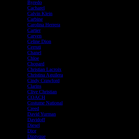
Byredo
Cacharel
Calvin Klein
Carbine
Carolina Herrera
Cartier
Carven
Celine Dion
Cerruti
Chanel
Chloe
Chopard
Christian Lacroix
Christina Aguilera
Cindy Crawford
Clarins
Clive Christian
COACH
Costume National
Creed
David Yurman
Davidoff
Diesel
Dior
Diptyque