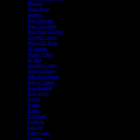
Hermes
Hugo Boss
Iceberg
Issey Miyake
Jean Couturier
Jean Paul Gaultier
Jennifer Lopez
Jesus Del Pozo
Jil Sander
Jimmy Choo
Jo Mal
Joaquin Cortes
John Galliano
John Richmond
Juicy Couture
Just Hookah
Katy Perry
Kenzo
Kilian
KirKi
L'Artisan
La Perla
Lacoste
Lady Gaga
Lalique