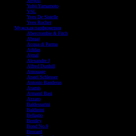
Xerjoff
Yohji Yamamoto
YSL
Yves De Sistelle
Yves Rocher
Мужская парфюмерия
Abercrombie & Fitch
Abraaj
Acqua di Parma
Adidas
Ajmal
Alexandre.J
Alfred Dunhill
Amouage
Angel Schlesser
Antonio Banderas
Aramis
Armand Basi
Azzaro
Baldessarini
Baldinini
Bellagio
Bentley
Bond No.9
Brocard