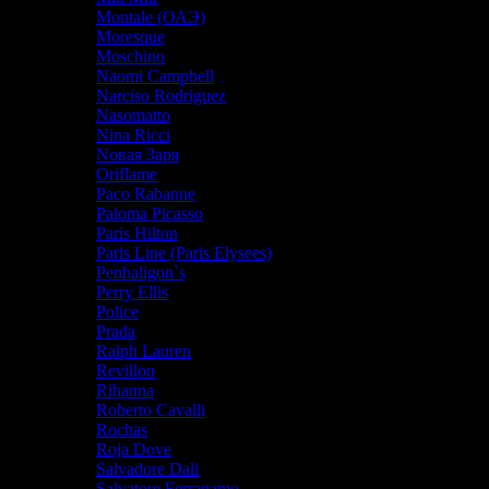
Montale (ОАЭ)
Moresque
Moschino
Naomi Campbell
Narciso Rodriguez
Nasomatto
Nina Ricci
Nовая Заря
Oriflame
Paco Rabanne
Paloma Picasso
Paris Hilton
Paris Line (Paris Elysees)
Penhaligon`s
Perry Ellis
Police
Prada
Ralph Lauren
Revillon
Rihanna
Roberto Cavalli
Rochas
Roja Dove
Salvadore Dali
Salvatore Ferragamo