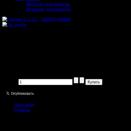
Женские дезодоранты
Мужские дезодоранты
Lacoste l.12.12 pour Elle
Sparkling pour femme 90ml
Производитель:
Цена:
1185,00 руб
Кол-во:
Описание
Отзывы
Eau de Lacoste L.12.12 Pour Elle Sparkling
Lacoste
- это аромат для
женщин, принадлежит к группе ароматов цветочные фруктовые
сладкие. Это новый аромат,
Eau de Lacoste L.12.12 Pour Elle