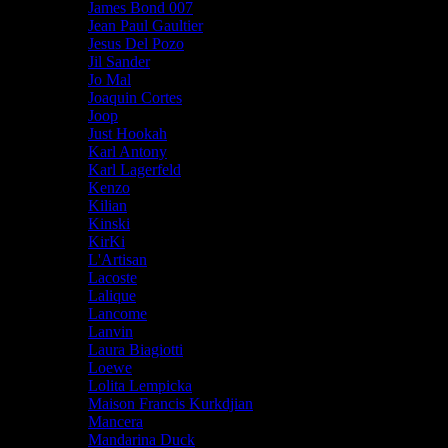
James Bond 007
Jean Paul Gaultier
Jesus Del Pozo
Jil Sander
Jo Mal
Joaquin Cortes
Joop
Just Hookah
Karl Antony
Karl Lagerfeld
Kenzo
Kilian
Kinski
KirKi
L'Artisan
Lacoste
Lalique
Lancome
Lanvin
Laura Biagiotti
Loewe
Lolita Lempicka
Maison Francis Kurkdjian
Mancera
Mandarina Duck