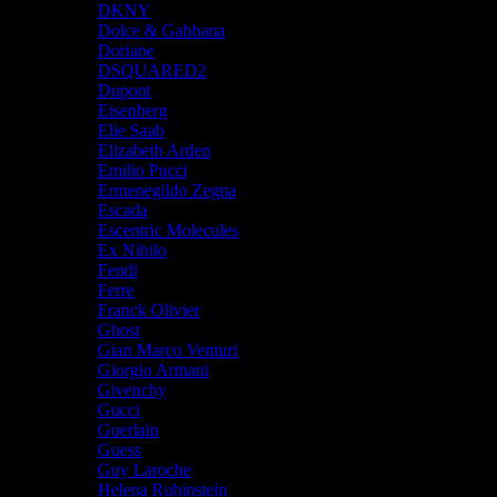
DKNY
Dolce & Gabbana
Doriane
DSQUARED2
Dupont
Eisenberg
Elie Saab
Elizabeth Arden
Emilio Pucci
Ermenegildo Zegna
Escada
Escentric Molecules
Ex Nihilo
Fendi
Ferre
Franck Olivier
Ghost
Gian Marco Venturi
Giorgio Armani
Givenchy
Gucci
Guerlain
Guess
Guy Laroche
Helena Rubinstein