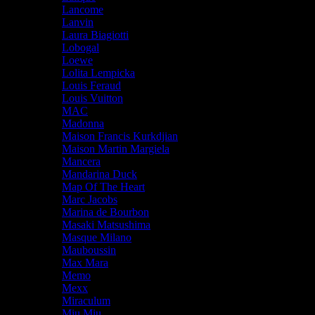
Lancome
Lanvin
Laura Biagiotti
Lobogal
Loewe
Lolita Lempicka
Louis Feraud
Louis Vuitton
MAC
Madonna
Maison Francis Kurkdjian
Maison Martin Margiela
Mancera
Mandarina Duck
Map Of The Heart
Marc Jacobs
Marina de Bourbon
Masaki Matsushima
Masque Milano
Mauboussin
Max Mara
Memo
Mexx
Miraculum
Miu Miu