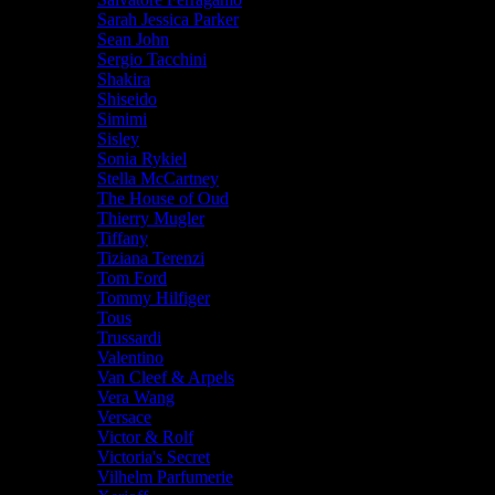
Sarah Jessica Parker
Sean John
Sergio Tacchini
Shakira
Shiseido
Simimi
Sisley
Sonia Rykiel
Stella McCartney
The House of Oud
Thierry Mugler
Tiffany
Tiziana Terenzi
Tom Ford
Tommy Hilfiger
Tous
Trussardi
Valentino
Van Cleef & Arpels
Vera Wang
Versace
Victor & Rolf
Victoria's Secret
Vilhelm Parfumerie