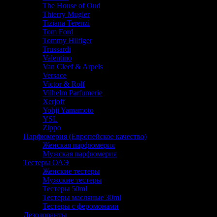
The House of Oud
Thierry Mugler
Tiziana Terenzi
Tom Ford
Tommy Hilfiger
Trussardi
Valentino
Van Cleef & Arpels
Versace
Victor & Rolf
Vilhelm Parfumerie
Xerjoff
Yohji Yamamoto
YSL
Zippo
Парфюмерия (Европейское качество)
Женская парфюмерия
Мужская парфюмерия
Тестеры ОАЭ
Женские тестеры
Мужские тестеры
Тестеры 50ml
Тестеры масляные 30ml
Тестеры с феромонами
Дезодоранты