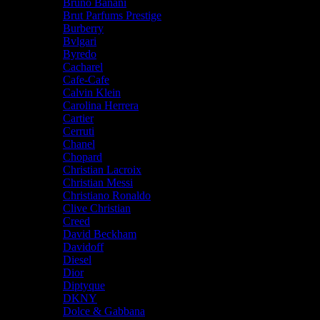
Bruno Banani
Brut Parfums Prestige
Burberry
Bvlgari
Byredo
Cacharel
Cafe-Cafe
Calvin Klein
Carolina Herrera
Cartier
Cerruti
Chanel
Chopard
Christian Lacroix
Christian Messi
Christiano Ronaldo
Clive Christian
Creed
David Beckham
Davidoff
Diesel
Dior
Diptyque
DKNY
Dolce & Gabbana