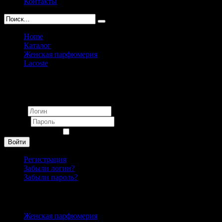
Контакты
Home
Каталог
Женская парфюмерия
Lacoste
Lacoste l.12.12 pour Elle Sparkling pour femme 90ml
Вход
Логин
Пароль
Запомнить меня
Войти
Регистрация
Забыли логин?
Забыли пароль?
Каталог
Женская парфюмерия