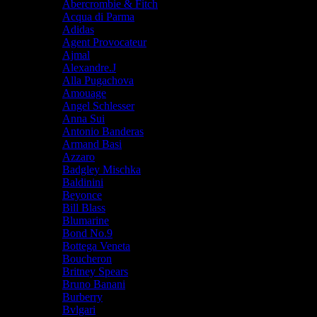
Abercrombie & Fitch
Acqua di Parma
Adidas
Agent Provocateur
Ajmal
Alexandre.J
Alla Pugachova
Amouage
Angel Schlesser
Anna Sui
Antonio Banderas
Armand Basi
Azzaro
Badgley Mischka
Baldinini
Beyonce
Bill Blass
Blumarine
Bond No.9
Bottega Veneta
Boucheron
Britney Spears
Bruno Banani
Burberry
Bvlgari