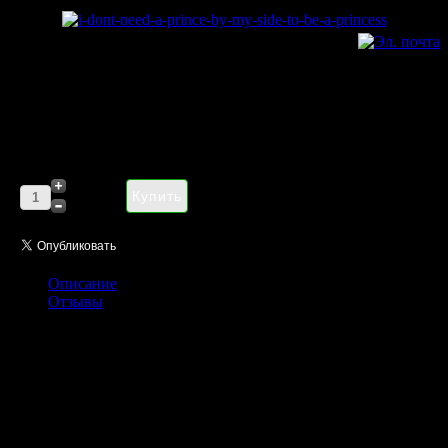
Kil I Don't Need A Prince By My
Side To Be A Princess unisex 100
ml
Цена:
2844,00 руб
Кол-во:
Описание
Отзывы
Kilian I Don't Need A Prince By My Side To Be A Princess
- это
настоящий вызов классической парфюмерии! Взрывная
композиция отличается бунтарским характером и великолепно
подходит для молодежи, которая никогда не спит и обожает
всевозможные приключения. Эликсир имеет
головокружительный, гурманский характер, который
поражает в самое сердце своей откровенностью. Он был