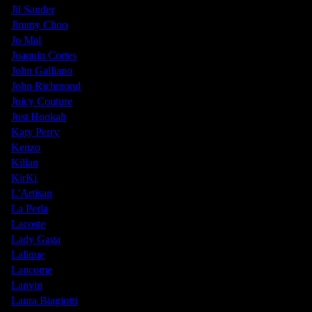
Jil Sander
Jimmy Choo
Jo Mal
Joaquin Cortes
John Galliano
John Richmond
Juicy Couture
Just Hookah
Katy Perry
Kenzo
Kilian
KirKi
L'Artisan
La Perla
Lacoste
Lady Gaga
Lalique
Lancome
Lanvin
Laura Biagiotti