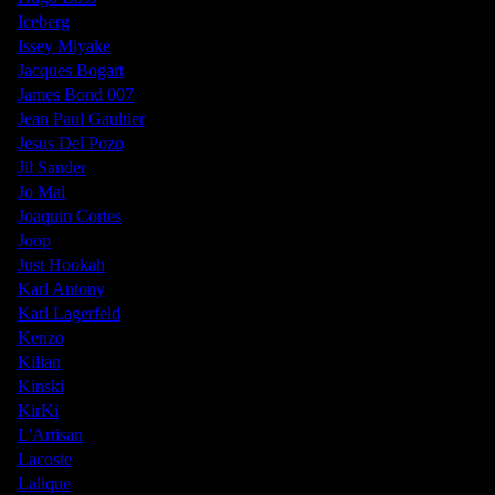
Iceberg
Issey Miyake
Jacques Bogart
James Bond 007
Jean Paul Gaultier
Jesus Del Pozo
Jil Sander
Jo Mal
Joaquin Cortes
Joop
Just Hookah
Karl Antony
Karl Lagerfeld
Kenzo
Kilian
Kinski
KirKi
L'Artisan
Lacoste
Lalique