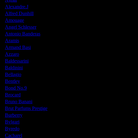
Alexandre.J
Alfred Dunhill
Amouage
Angel Schlesser
Antonio Banderas
Aramis
Armand Basi
Azzaro
Baldessarini
Baldinini
Bellagio
Bentley
Bond No.9
Brocard
Bruno Banani
Brut Parfums Prestige
Burberry
Bvlgari
Byredo
Cacharel