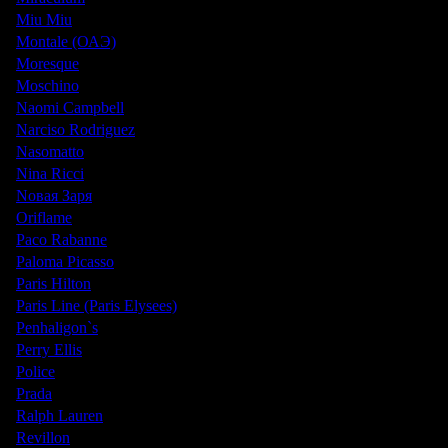
Miu Miu
Montale (ОАЭ)
Moresque
Moschino
Naomi Campbell
Narciso Rodriguez
Nasomatto
Nina Ricci
Nовая Заря
Oriflame
Paco Rabanne
Paloma Picasso
Paris Hilton
Paris Line (Paris Elysees)
Penhaligon`s
Perry Ellis
Police
Prada
Ralph Lauren
Revillon