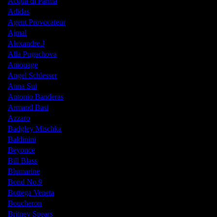
Acqua di Parma
Adidas
Agent Provocateur
Ajmal
Alexandre.J
Alla Pugachova
Amouage
Angel Schlesser
Anna Sui
Antonio Banderas
Armand Basi
Azzaro
Badgley Mischka
Baldinini
Beyonce
Bill Blass
Blumarine
Bond No.9
Bottega Veneta
Boucheron
Britney Spears