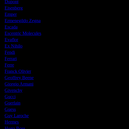
Dupont
Eisenberg
Emper
Ermenegildo Zegna
Escada
Escentric Molecules
Evaflor
Ex Nihilo
Fendi
Ferrari
Ferre
Franck Olivier
Geoffrey Beene
Giorgio Armani
Givenchy
Gucci
Guerlain
Guess
Guy Laroche
Hermes
Hugo Boss