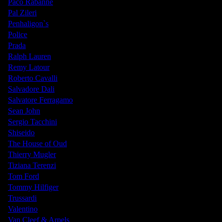
Paco Rabanne
Pal Zileri
Penhaligon`s
Police
Prada
Ralph Lauren
Remy Latour
Roberto Cavalli
Salvadore Dali
Salvatore Ferragamo
Sean John
Sergio Tacchini
Shiseido
The House of Oud
Thierry Mugler
Tiziana Terenzi
Tom Ford
Tommy Hilfiger
Trussardi
Valentino
Van Cleef & Arpels