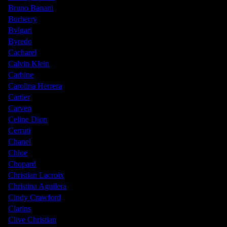
Bruno Banani
Burberry
Bvlgari
Byredo
Cacharel
Calvin Klein
Carbine
Carolina Herrera
Cartier
Carven
Celine Dion
Cerruti
Chanel
Chloe
Chopard
Christian Lacroix
Christina Aguilera
Cindy Crawford
Clarins
Clive Christian