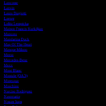
Lancome
Lanvin
Laura Biagiotti
Loewe
Lolita Lempicka
Maison Francis Kurkdjian
Mancera
Mandarina Duck
Map Of The Heart
Masque Milano
Memo
Mercedes-Benz
Mexx
Mont Blanc
Montale (ОАЭ)
Moresque
Moschino
Narciso Rodriguez
Nasomatto
Nовая Заря