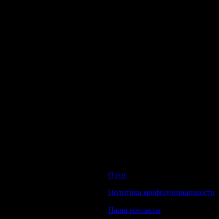
hedione.
Базовые ноты:
ваниль, бензоин, пастила.
Нет отзывов об этом товаре.
НАПИШИТЕ НАМ aroma-spirit@bk.ru
Контакты
Мы работаем ежедневно с 10:00 до 20:00
Прием заказов онлайн круглосуточный
© 2008-2022 Интернет-магазин парфюмерии Aroma-spirit.ru
О нас
|
Политика конфиденциальности
|
Наши контакты