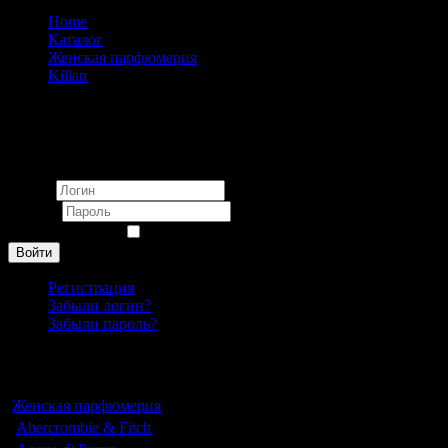
Home
Каталог
Женская парфюмерия
Kilian
Kil I Don't Need A Prince By My Side To Be A Princess
unisex 100 ml
Вход
Логин
Пароль
Запомнить меня
Войти
Регистрация
Забыли логин?
Забыли пароль?
Каталог
Женская парфюмерия
Abercrombie & Fitch