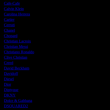
Cafe-Cafe
Calvin Klein
Carolina Herrera
Cartier
Cerruti
Chanel
Chopard
Christian Lacroix
Christian Messi
Christiano Ronaldo
Clive Christian
Creed
David Beckham
Davidoff
Diesel
Dior
Diptyque
DKNY
Dolce & Gabbana
DSQUARED2