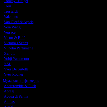
Tommy Hilfiger
Tous
Trussardi
Valentino
Van Cleef & Arpels
Vera Wang
Versace
Victor & Rolf
Victoria's Secret
Vilhelm Parfumerie
Xerjoff
Yohji Yamamoto
YSL
Yves De Sistelle
Yves Rocher
Мужская парфюмерия
Abercrombie & Fitch
Abraaj
Acqua di Parma
Adidas
Ajmal