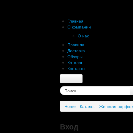
Главная
О компании
О нас
Правила
Доставка
Обзоры
Каталог
Контакты
Главная
О компании
О нас
Home
Каталог
Женская парфю
Правила
Доставка
Обзоры
Вход
Каталог