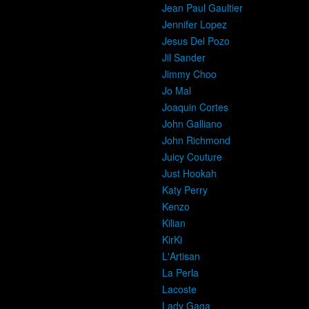
Jean Paul Gaultier
Jennifer Lopez
Jesus Del Pozo
Jil Sander
Jimmy Choo
Jo Mal
Joaquin Cortes
John Galliano
John Richmond
Juicy Couture
Just Hookah
Katy Perry
Kenzo
Kilian
KirKi
L'Artisan
La Perla
Lacoste
Lady Gaga