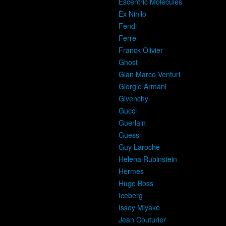
Escentric Molecules
Ex Nihilo
Fendi
Ferre
Franck Olivier
Ghost
Gian Marco Venturi
Giorgio Armani
Givenchy
Gucci
Guerlain
Guess
Guy Laroche
Helena Rubinstein
Hermes
Hugo Boss
Iceberg
Issey Miyake
Jean Couturier