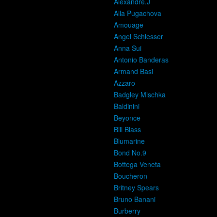
Alexandre.J
Alla Pugachova
Amouage
Angel Schlesser
Anna Sui
Antonio Banderas
Armand Basi
Azzaro
Badgley Mischka
Baldinini
Beyonce
Bill Blass
Blumarine
Bond No.9
Bottega Veneta
Boucheron
Britney Spears
Bruno Banani
Burberry