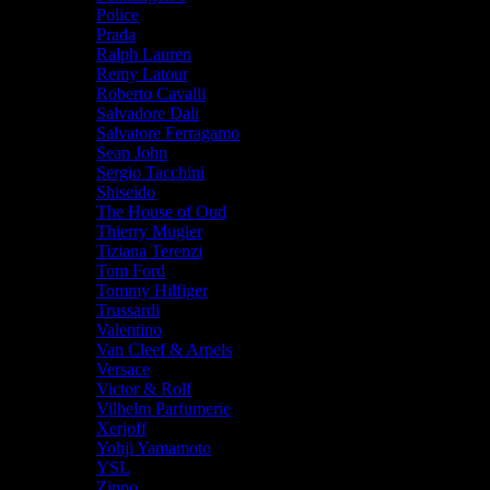
Police
Prada
Ralph Lauren
Remy Latour
Roberto Cavalli
Salvadore Dali
Salvatore Ferragamo
Sean John
Sergio Tacchini
Shiseido
The House of Oud
Thierry Mugler
Tiziana Terenzi
Tom Ford
Tommy Hilfiger
Trussardi
Valentino
Van Cleef & Arpels
Versace
Victor & Rolf
Vilhelm Parfumerie
Xerjoff
Yohji Yamamoto
YSL
Zippo