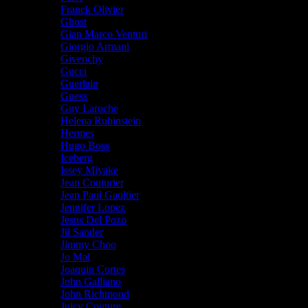
Franck Olivier
Ghost
Gian Marco Venturi
Giorgio Armani
Givenchy
Gucci
Guerlain
Guess
Guy Laroche
Helena Rubinstein
Hermes
Hugo Boss
Iceberg
Issey Miyake
Jean Couturier
Jean Paul Gaultier
Jennifer Lopez
Jesus Del Pozo
Jil Sander
Jimmy Choo
Jo Mal
Joaquin Cortes
John Galliano
John Richmond
Juicy Couture