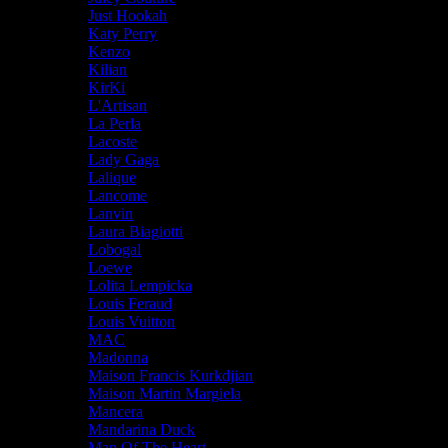
Just Hookah
Katy Perry
Kenzo
Kilian
KirKi
L'Artisan
La Perla
Lacoste
Lady Gaga
Lalique
Lancome
Lanvin
Laura Biagiotti
Lobogal
Loewe
Lolita Lempicka
Louis Feraud
Louis Vuitton
MAC
Madonna
Maison Francis Kurkdjian
Maison Martin Margiela
Mancera
Mandarina Duck
Map Of The Heart