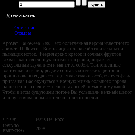
Кол-во:
Описание
Отзывы
Аромат Halloween Kiss – это облегченная версия известногго
аромата Halloween. Композиция полна соблазнительных и
пьянящих ноток. Феерия ярких красок и сочных фруктов
захватывает своей неукротимой энергией, поражает
сексуальным звучанием и манит за собой. Таинственные
восточные оттенки, редкие сорта экзотических цветов и
проникновенная древесная дымка создают особую атмосферу,
приглашая Вас окунуться в ночную жизнь большого города,
наполненного сиянием неоновых огней, шумом и музыкой.
Чтобы в этом бушующем потоке Вы услышали нежный шепот
и почувствовали чье-то теплое прикосновение.
Jesus Del Pozo
БРЕНД:
НАЧАЛО
2008
ВЫПУСКА: