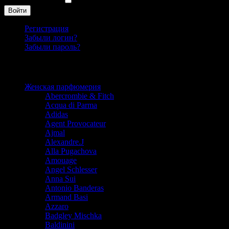
Запомнить меня
Войти
Регистрация
Забыли логин?
Забыли пароль?
Каталог
Женская парфюмерия
Abercrombie & Fitch
Acqua di Parma
Adidas
Agent Provocateur
Ajmal
Alexandre.J
Alla Pugachova
Amouage
Angel Schlesser
Anna Sui
Antonio Banderas
Armand Basi
Azzaro
Badgley Mischka
Baldinini