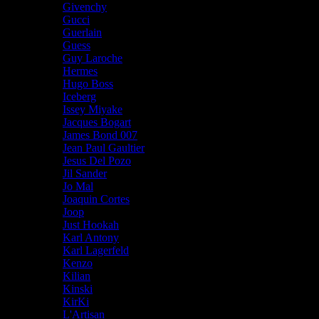
Givenchy
Gucci
Guerlain
Guess
Guy Laroche
Hermes
Hugo Boss
Iceberg
Issey Miyake
Jacques Bogart
James Bond 007
Jean Paul Gaultier
Jesus Del Pozo
Jil Sander
Jo Mal
Joaquin Cortes
Joop
Just Hookah
Karl Antony
Karl Lagerfeld
Kenzo
Kilian
Kinski
KirKi
L'Artisan