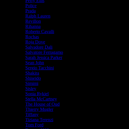
Perry Ellis
Police
Prada
Ralph Lauren
Revillon
Rihanna
Roberto Cavalli
Rochas
Roja Dove
Salvadore Dali
Salvatore Ferragamo
Sarah Jessica Parker
Sean John
Sergio Tacchini
Shakira
Shiseido
Simimi
Sisley
Sonia Rykiel
Stella McCartney
The House of Oud
Thierry Mugler
Tiffany
Tiziana Terenzi
Tom Ford