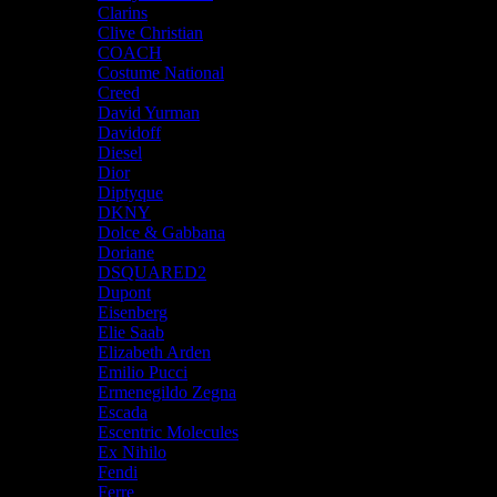
Clarins
Clive Christian
COACH
Costume National
Creed
David Yurman
Davidoff
Diesel
Dior
Diptyque
DKNY
Dolce & Gabbana
Doriane
DSQUARED2
Dupont
Eisenberg
Elie Saab
Elizabeth Arden
Emilio Pucci
Ermenegildo Zegna
Escada
Escentric Molecules
Ex Nihilo
Fendi
Ferre