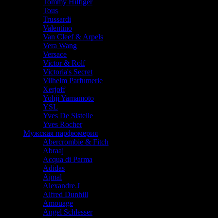
Tommy Hilfiger
Tous
Trussardi
Valentino
Van Cleef & Arpels
Vera Wang
Versace
Victor & Rolf
Victoria's Secret
Vilhelm Parfumerie
Xerjoff
Yohji Yamamoto
YSL
Yves De Sistelle
Yves Rocher
Мужская парфюмерия
Abercrombie & Fitch
Abraaj
Acqua di Parma
Adidas
Ajmal
Alexandre.J
Alfred Dunhill
Amouage
Angel Schlesser