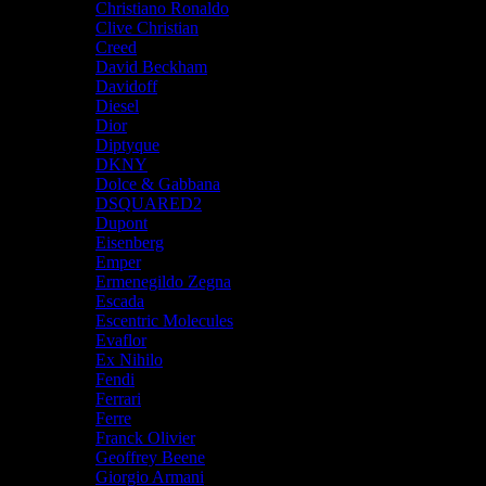
Christiano Ronaldo
Clive Christian
Creed
David Beckham
Davidoff
Diesel
Dior
Diptyque
DKNY
Dolce & Gabbana
DSQUARED2
Dupont
Eisenberg
Emper
Ermenegildo Zegna
Escada
Escentric Molecules
Evaflor
Ex Nihilo
Fendi
Ferrari
Ferre
Franck Olivier
Geoffrey Beene
Giorgio Armani