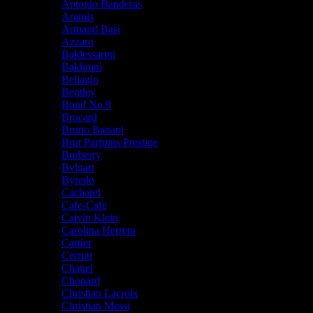
Antonio Banderas
Aramis
Armand Basi
Azzaro
Baldessarini
Baldinini
Bellagio
Bentley
Bond No.9
Brocard
Bruno Banani
Brut Parfums Prestige
Burberry
Bvlgari
Byredo
Cacharel
Cafe-Cafe
Calvin Klein
Carolina Herrera
Cartier
Cerruti
Chanel
Chopard
Christian Lacroix
Christian Messi