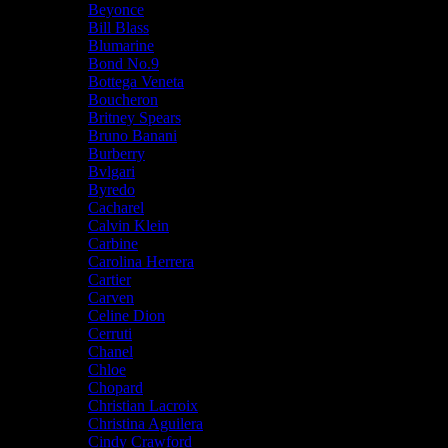
Beyonce
Bill Blass
Blumarine
Bond No.9
Bottega Veneta
Boucheron
Britney Spears
Bruno Banani
Burberry
Bvlgari
Byredo
Cacharel
Calvin Klein
Carbine
Carolina Herrera
Cartier
Carven
Celine Dion
Cerruti
Chanel
Chloe
Chopard
Christian Lacroix
Christina Aguilera
Cindy Crawford