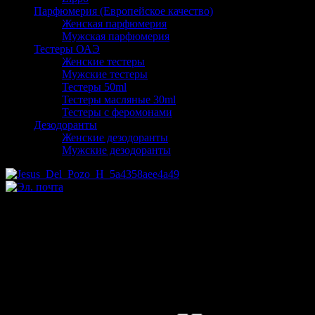
Парфюмерия (Европейское качество)
Женская парфюмерия
Мужская парфюмерия
Тестеры ОАЭ
Женские тестеры
Мужские тестеры
Тестеры 50ml
Тестеры масляные 30ml
Тестеры с феромонами
Дезодоранты
Женские дезодоранты
Мужские дезодоранты
Jesus Del Pozo Halloween Kiss
pour femme 100ml
Производитель:
Цена:
3324,00 руб