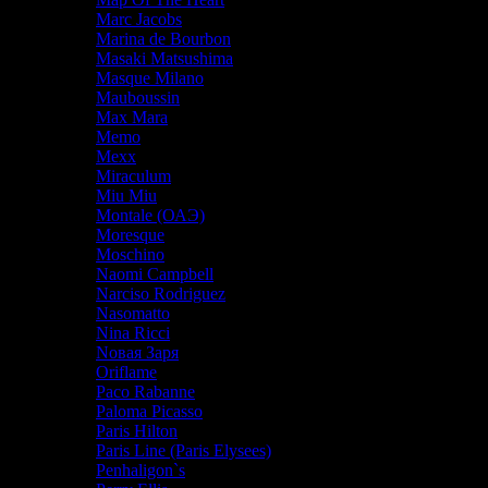
Marc Jacobs
Marina de Bourbon
Masaki Matsushima
Masque Milano
Mauboussin
Max Mara
Memo
Mexx
Miraculum
Miu Miu
Montale (ОАЭ)
Moresque
Moschino
Naomi Campbell
Narciso Rodriguez
Nasomatto
Nina Ricci
Nовая Заря
Oriflame
Paco Rabanne
Paloma Picasso
Paris Hilton
Paris Line (Paris Elysees)
Penhaligon`s