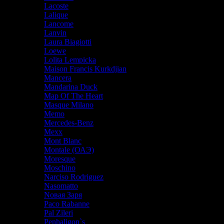
Lacoste
Lalique
Lancome
Lanvin
Laura Biagiotti
Loewe
Lolita Lempicka
Maison Francis Kurkdjian
Mancera
Mandarina Duck
Map Of The Heart
Masque Milano
Memo
Mercedes-Benz
Mexx
Mont Blanc
Montale (ОАЭ)
Moresque
Moschino
Narciso Rodriguez
Nasomatto
Nовая Заря
Paco Rabanne
Pal Zileri
Penhaligon`s