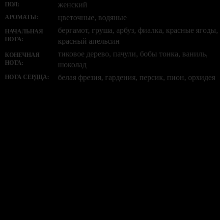
женский
ПОЛ:
цветочные, водяные
АРОМАТЫ:
бергамот, груша, арбуз, фиалка, красные ягоды,
НАЧАЛЬНАЯ
НОТА:
красный апельсин
тиковое дерево, пачули, бобы тонка, ваниль,
КОНЕЧНАЯ
НОТА:
шоколад
белая фрезия, гардения, персик, пион, орхидея
НОТА СЕРДЦА:
Нет отзывов об этом товаре.
НАПИШИТЕ НАМ aroma-spirit@bk.ru
Контакты
Мы работаем ежедневно с 10:00 до 20:00
Прием заказов онлайн круглосуточный