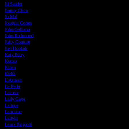
Jil Sander
Jimmy Choo
Jo Mal
Joaquin Cortes
John Galliano
John Richmond
Juicy Couture
Just Hookah
Katy Perry
Kenzo
Kilian
KirKi
L'Artisan
La Perla
Lacoste
Lady Gaga
Lalique
Lancome
Lanvin
Laura Biagiotti