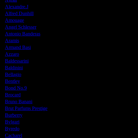
Alexandre.J
Alfred Dunhill
Amouage
Angel Schlesser
Antonio Banderas
Aramis
Armand Basi
Azzaro
Baldessarini
Baldinini
Bellagio
Bentley
Bond No.9
Brocard
Bruno Banani
Brut Parfums Prestige
Burberry
Bvlgari
Byredo
Cacharel