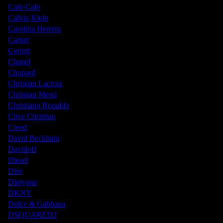
Cafe-Cafe
Calvin Klein
Carolina Herrera
Cartier
Cerruti
Chanel
Chopard
Christian Lacroix
Christian Messi
Christiano Ronaldo
Clive Christian
Creed
David Beckham
Davidoff
Diesel
Dior
Diptyque
DKNY
Dolce & Gabbana
DSQUARED2