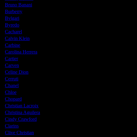
Bruno Banani
Burberry
Bvlgari
Byredo
Cacharel
Calvin Klein
Carbine
Carolina Herrera
Cartier
Carven
Celine Dion
Cerruti
Chanel
Chloe
Chopard
Christian Lacroix
Christina Aguilera
Cindy Crawford
Clarins
Clive Christian