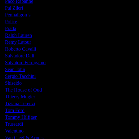
Paco Rabanne
Pal Zileri
Penhaligon`s
Police
Prada
Ralph Lauren
Remy Latour
Roberto Cavalli
Salvadore Dali
Salvatore Ferragamo
Sean John
Sergio Tacchini
Shiseido
The House of Oud
Thierry Mugler
Tiziana Terenzi
Tom Ford
Tommy Hilfiger
Trussardi
Valentino
Van Cleef & Arpels