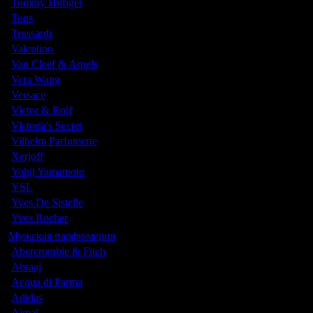
Tommy Hilfiger
Tous
Trussardi
Valentino
Van Cleef & Arpels
Vera Wang
Versace
Victor & Rolf
Victoria's Secret
Vilhelm Parfumerie
Xerjoff
Yohji Yamamoto
YSL
Yves De Sistelle
Yves Rocher
Мужская парфюмерия
Abercrombie & Fitch
Abraaj
Acqua di Parma
Adidas
Ajmal