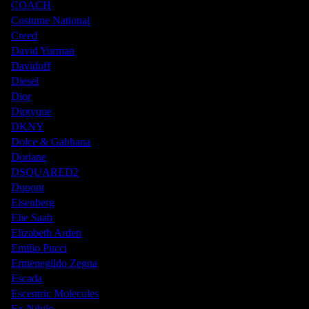
COACH
Costume National
Creed
David Yurman
Davidoff
Diesel
Dior
Diptyque
DKNY
Dolce & Gabbana
Doriane
DSQUARED2
Dupont
Eisenberg
Elie Saab
Elizabeth Arden
Emilio Pucci
Ermenegildo Zegna
Escada
Escentric Molecules
Ex Nihilo