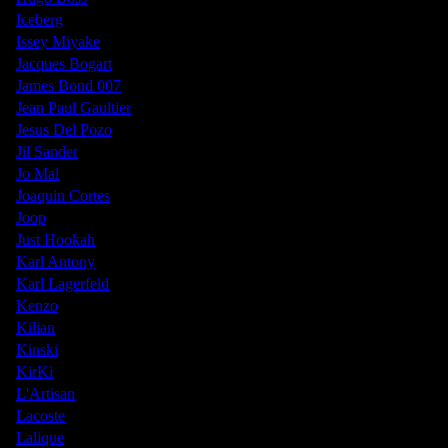
Iceberg
Issey Miyake
Jacques Bogart
James Bond 007
Jean Paul Gaultier
Jesus Del Pozo
Jil Sander
Jo Mal
Joaquin Cortes
Joop
Just Hookah
Karl Antony
Karl Lagerfeld
Kenzo
Kilian
Kinski
KirKi
L'Artisan
Lacoste
Lalique