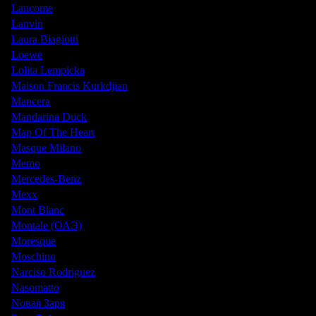
Lancome
Lanvin
Laura Biagiotti
Loewe
Lolita Lempicka
Maison Francis Kurkdjian
Mancera
Mandarina Duck
Map Of The Heart
Masque Milano
Memo
Mercedes-Benz
Mexx
Mont Blanc
Montale (ОАЭ)
Moresque
Moschino
Narciso Rodriguez
Nasomatto
Nовая Заря