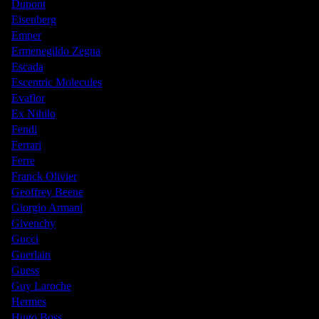
Dupont
Eisenberg
Emper
Ermenegildo Zegna
Escada
Escentric Molecules
Evaflor
Ex Nihilo
Fendi
Ferrari
Ferre
Franck Olivier
Geoffrey Beene
Giorgio Armani
Givenchy
Gucci
Guerlain
Guess
Guy Laroche
Hermes
Hugo Boss