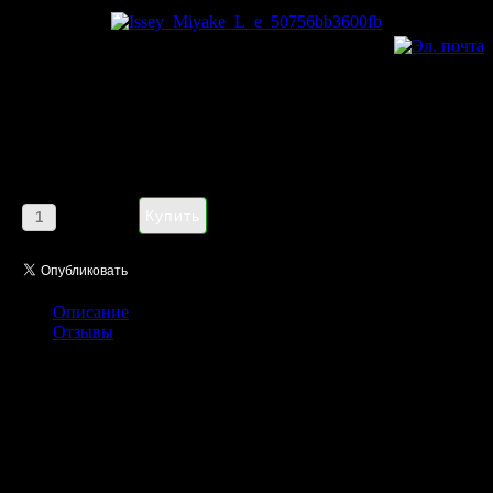
Issey Miyake L'eau D'issey Noir
Absolu eau de parfum pour
femme
Цена:
1152,00 руб
Кол-во:
Описание
Отзывы
Issey Miyake подарил нам новые духи L’Eau d’Issey Noir Absolu,
которые поступили на полки парфюмерных магазинов как
лимитированная версия. Новинка представляет собой волшебный
эликсир ночи, упакованный в лакированную черную бутылочку в виде
пирамиды. Ноир Абсолю олицетворяет прекрасную атмосферу
зимнего вечера и звездного бесконечного неба. Каждая ночь имеет
душу - Noir Absolu!