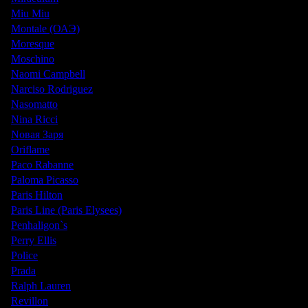
Miu Miu
Montale (ОАЭ)
Moresque
Moschino
Naomi Campbell
Narciso Rodriguez
Nasomatto
Nina Ricci
Nовая Заря
Oriflame
Paco Rabanne
Paloma Picasso
Paris Hilton
Paris Line (Paris Elysees)
Penhaligon`s
Perry Ellis
Police
Prada
Ralph Lauren
Revillon