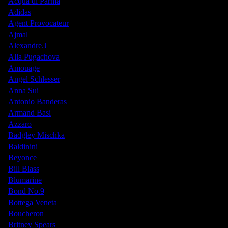
Acqua di Parma
Adidas
Agent Provocateur
Ajmal
Alexandre.J
Alla Pugachova
Amouage
Angel Schlesser
Anna Sui
Antonio Banderas
Armand Basi
Azzaro
Badgley Mischka
Baldinini
Beyonce
Bill Blass
Blumarine
Bond No.9
Bottega Veneta
Boucheron
Britney Spears