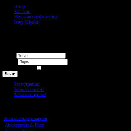
Home
Каталог
Женская парфюмерия
Issey Miyake
Issey Miyake L'eau D'issey Noir Absolu eau de parfum pour
femme
Вход
Логин
Пароль
Запомнить меня
Войти
Регистрация
Забыли логин?
Забыли пароль?
Каталог
Женская парфюмерия
Abercrombie & Fitch