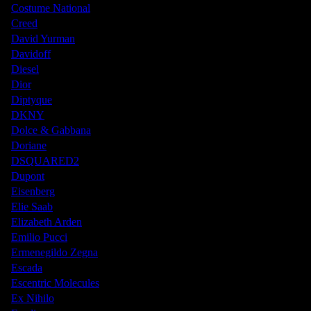
Costume National
Creed
David Yurman
Davidoff
Diesel
Dior
Diptyque
DKNY
Dolce & Gabbana
Doriane
DSQUARED2
Dupont
Eisenberg
Elie Saab
Elizabeth Arden
Emilio Pucci
Ermenegildo Zegna
Escada
Escentric Molecules
Ex Nihilo