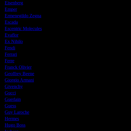
Eisenberg
Emper
Ermenegildo Zegna
Escada
Escentric Molecules
Evaflor
Ex Nihilo
Fendi
Ferrari
Ferre
Franck Olivier
Geoffrey Beene
Giorgio Armani
Givenchy
Gucci
Guerlain
Guess
Guy Laroche
Hermes
Hugo Boss