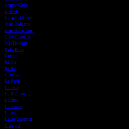
Jimmy Choo
Jo Mal
Joaquin Cortes
John Galliano
John Richmond
Juicy Couture
Just Hookah
Katy Perry
Kenzo
Kilian
KirKi
L'Artisan
La Perla
Lacoste
Lady Gaga
Lalique
Lancome
Lanvin
Laura Biagiotti
Lobogal