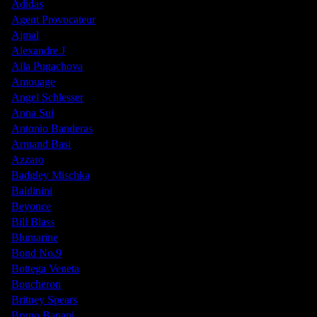
Adidas
Agent Provocateur
Ajmal
Alexandre.J
Alla Pugachova
Amouage
Angel Schlesser
Anna Sui
Antonio Banderas
Armand Basi
Azzaro
Badgley Mischka
Baldinini
Beyonce
Bill Blass
Blumarine
Bond No.9
Bottega Veneta
Boucheron
Britney Spears
Bruno Banani