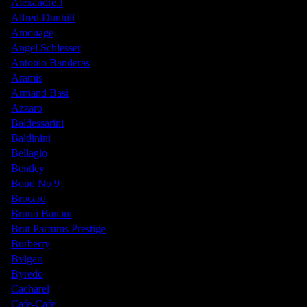
Alexandre.J
Alfred Dunhill
Amouage
Angel Schlesser
Antonio Banderas
Aramis
Armand Basi
Azzaro
Baldessarini
Baldinini
Bellagio
Bentley
Bond No.9
Brocard
Bruno Banani
Brut Parfums Prestige
Burberry
Bvlgari
Byredo
Cacharel
Cafe-Cafe