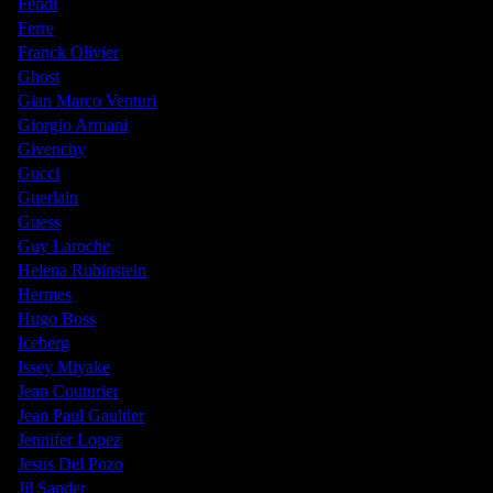
Fendi
Ferre
Franck Olivier
Ghost
Gian Marco Venturi
Giorgio Armani
Givenchy
Gucci
Guerlain
Guess
Guy Laroche
Helena Rubinstein
Hermes
Hugo Boss
Iceberg
Issey Miyake
Jean Couturier
Jean Paul Gaultier
Jennifer Lopez
Jesus Del Pozo
Jil Sander