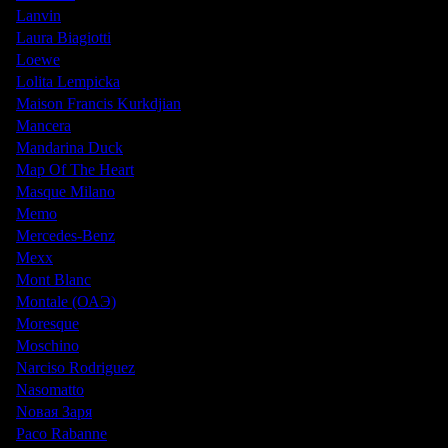
Lanvin
Laura Biagiotti
Loewe
Lolita Lempicka
Maison Francis Kurkdjian
Mancera
Mandarina Duck
Map Of The Heart
Masque Milano
Memo
Mercedes-Benz
Mexx
Mont Blanc
Montale (ОАЭ)
Moresque
Moschino
Narciso Rodriguez
Nasomatto
Nовая Заря
Paco Rabanne