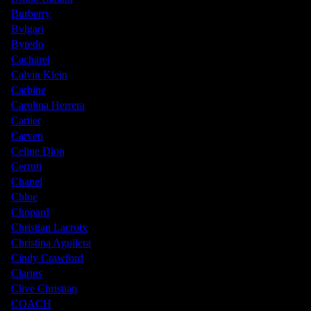
Burberry
Bvlgari
Byredo
Cacharel
Calvin Klein
Carbine
Carolina Herrera
Cartier
Carven
Celine Dion
Cerruti
Chanel
Chloe
Chopard
Christian Lacroix
Christina Aguilera
Cindy Crawford
Clarins
Clive Christian
COACH