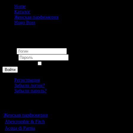
Home
Каталог
Женская парфюмерия
Hugo Boss
Hugo Boss Jour eau de parfum pour femme 75ml
Вход
Логин
Пароль
Запомнить меня
Войти
Регистрация
Забыли логин?
Забыли пароль?
Каталог
Женская парфюмерия
Abercrombie & Fitch
Acqua di Parma