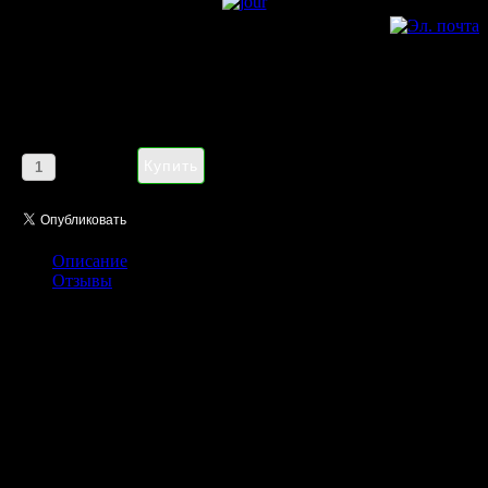
Hugo Boss Jour eau de parfum
pour femme 75ml
Цена:
1185,00 руб
Кол-во:
Описание
Отзывы
Новинка известного бренда Hugo Boss, получившая название
Boss Jour Pour Femme с первых же нот переносит нас в яркое
солнечное утро, наполненное светом, элегантностью и
вдохновением. Духи раскрываются цитрусовыми нотами,
«сердце» состоит из цветов ландыша, фрезии и жимолости.
Шлейф парфюма довершается нотами белой березы и амбры.
Музой аромата Хуго Босс Босс Жур Пур Фам выбрана
голливудская актриса Гвинет Пэлтроу. Она безупречна,
женственна, и конечно, элегантна! Парфюмированная вода