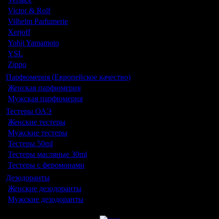
Victor & Rolf
Vilhelm Parfumerie
Xerjoff
Yohji Yamamoto
YSL
Zippo
Парфюмерия (Европейское качество)
Женская парфюмерия
Мужская парфюмерия
Тестеры ОАЭ
Женские тестеры
Мужские тестеры
Тестеры 50ml
Тестеры масляные 30ml
Тестеры с феромонами
Дезодоранты
Женские дезодоранты
Мужские дезодоранты