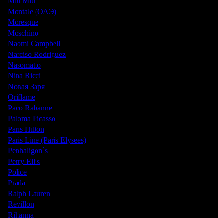
Miu Miu
Montale (ОАЭ)
Moresque
Moschino
Naomi Campbell
Narciso Rodriguez
Nasomatto
Nina Ricci
Nовая Заря
Oriflame
Paco Rabanne
Paloma Picasso
Paris Hilton
Paris Line (Paris Elysees)
Penhaligon`s
Perry Ellis
Police
Prada
Ralph Lauren
Revillon
Rihanna