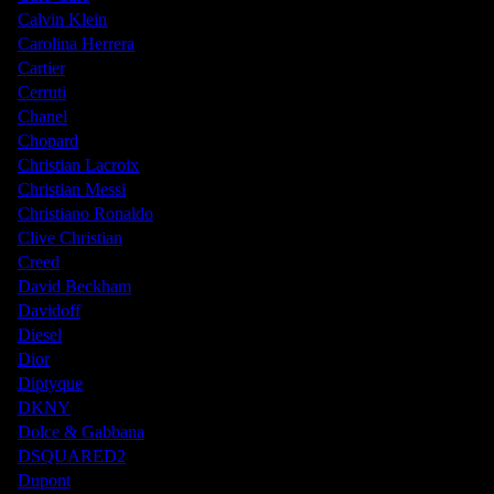
Calvin Klein
Carolina Herrera
Cartier
Cerruti
Chanel
Chopard
Christian Lacroix
Christian Messi
Christiano Ronaldo
Clive Christian
Creed
David Beckham
Davidoff
Diesel
Dior
Diptyque
DKNY
Dolce & Gabbana
DSQUARED2
Dupont