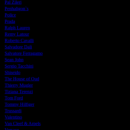
Pal Zileri
Penhaligon`s
Police
Prada
Ralph Lauren
Remy Latour
Roberto Cavalli
Salvadore Dali
Salvatore Ferragamo
Sean John
Sergio Tacchini
Shiseido
The House of Oud
Thierry Mugler
Tiziana Terenzi
Tom Ford
Tommy Hilfiger
Trussardi
Valentino
Van Cleef & Arpels
Versace