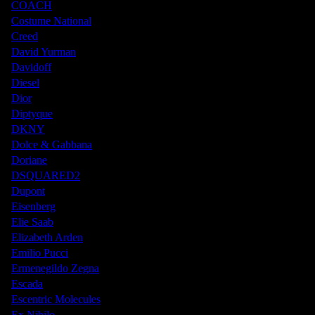
COACH
Costume National
Creed
David Yurman
Davidoff
Diesel
Dior
Diptyque
DKNY
Dolce & Gabbana
Doriane
DSQUARED2
Dupont
Eisenberg
Elie Saab
Elizabeth Arden
Emilio Pucci
Ermenegildo Zegna
Escada
Escentric Molecules
Ex Nihilo