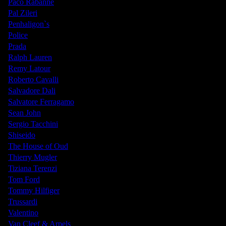
Paco Rabanne
Pal Zileri
Penhaligon`s
Police
Prada
Ralph Lauren
Remy Latour
Roberto Cavalli
Salvadore Dali
Salvatore Ferragamo
Sean John
Sergio Tacchini
Shiseido
The House of Oud
Thierry Mugler
Tiziana Terenzi
Tom Ford
Tommy Hilfiger
Trussardi
Valentino
Van Cleef & Arpels