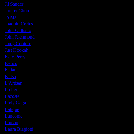
Jil Sander
Jimmy Choo
Jo Mal
Joaquin Cortes
John Galliano
John Richmond
Juicy Couture
Just Hookah
Katy Perry
Kenzo
Kilian
KirKi
L'Artisan
La Perla
Lacoste
Lady Gaga
Lalique
Lancome
Lanvin
Laura Biagiotti