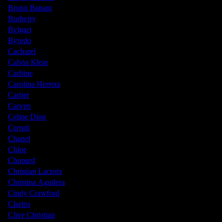
Bruno Banani
Burberry
Bvlgari
Byredo
Cacharel
Calvin Klein
Carbine
Carolina Herrera
Cartier
Carven
Celine Dion
Cerruti
Chanel
Chloe
Chopard
Christian Lacroix
Christina Aguilera
Cindy Crawford
Clarins
Clive Christian