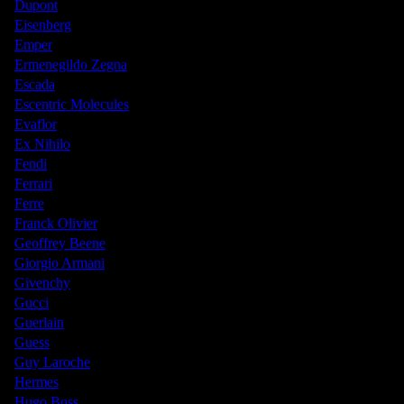
Dupont
Eisenberg
Emper
Ermenegildo Zegna
Escada
Escentric Molecules
Evaflor
Ex Nihilo
Fendi
Ferrari
Ferre
Franck Olivier
Geoffrey Beene
Giorgio Armani
Givenchy
Gucci
Guerlain
Guess
Guy Laroche
Hermes
Hugo Boss