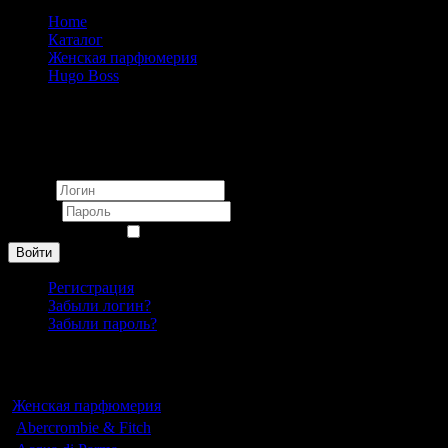
Home
Каталог
Женская парфюмерия
Hugo Boss
Hugo Boss Boss Nuit Intense eau de parfum pour femme 75
ml
Вход
Логин
Пароль
Запомнить меня
Войти
Регистрация
Забыли логин?
Забыли пароль?
Каталог
Женская парфюмерия
Abercrombie & Fitch