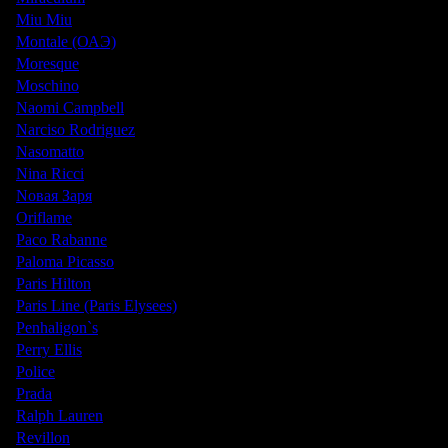
Miu Miu
Montale (ОАЭ)
Moresque
Moschino
Naomi Campbell
Narciso Rodriguez
Nasomatto
Nina Ricci
Nовая Заря
Oriflame
Paco Rabanne
Paloma Picasso
Paris Hilton
Paris Line (Paris Elysees)
Penhaligon`s
Perry Ellis
Police
Prada
Ralph Lauren
Revillon