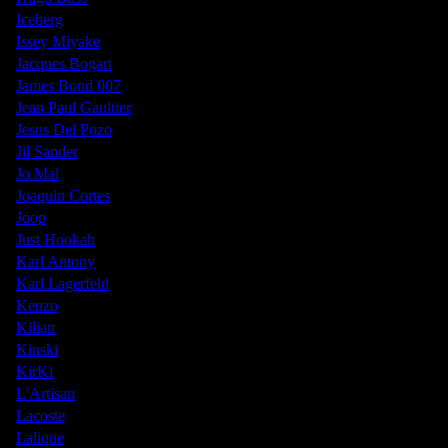
Iceberg
Issey Miyake
Jacques Bogart
James Bond 007
Jean Paul Gaultier
Jesus Del Pozo
Jil Sander
Jo Mal
Joaquin Cortes
Joop
Just Hookah
Karl Antony
Karl Lagerfeld
Kenzo
Kilian
Kinski
KirKi
L'Artisan
Lacoste
Lalique