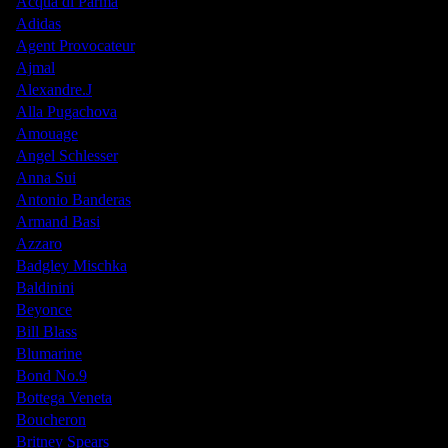
Acqua di Parma
Adidas
Agent Provocateur
Ajmal
Alexandre.J
Alla Pugachova
Amouage
Angel Schlesser
Anna Sui
Antonio Banderas
Armand Basi
Azzaro
Badgley Mischka
Baldinini
Beyonce
Bill Blass
Blumarine
Bond No.9
Bottega Veneta
Boucheron
Britney Spears