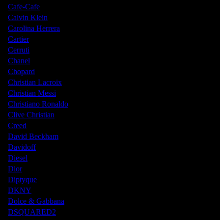
Cafe-Cafe
Calvin Klein
Carolina Herrera
Cartier
Cerruti
Chanel
Chopard
Christian Lacroix
Christian Messi
Christiano Ronaldo
Clive Christian
Creed
David Beckham
Davidoff
Diesel
Dior
Diptyque
DKNY
Dolce & Gabbana
DSQUARED2