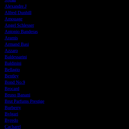
Alexandre.J
Alfred Dunhill
Amouage
Angel Schlesser
Antonio Banderas
Aramis
Armand Basi
Azzaro
Baldessarini
Baldinini
Bellagio
Bentley
Bond No.9
Brocard
Bruno Banani
Brut Parfums Prestige
Burberry
Bvlgari
Byredo
Cacharel