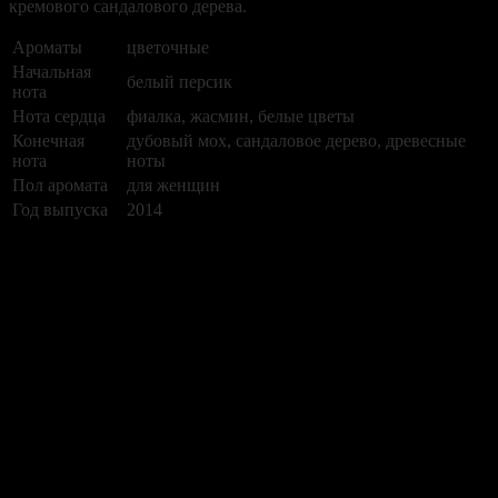
кремового сандалового дерева.
Ароматы
цветочные
Начальная
белый персик
нота
Нота сердца
фиалка, жасмин, белые цветы
Конечная
дубовый мох, сандаловое дерево, древесные
нота
ноты
Пол аромата
для женщин
Год выпуска
2014
Нет отзывов об этом товаре.
НАПИШИТЕ НАМ aroma-spirit@bk.ru
Контакты
Мы работаем ежедневно с 10:00 до 20:00
Прием заказов онлайн круглосуточный