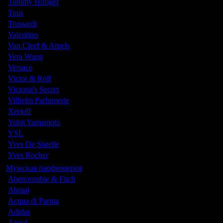
Tommy Hilfiger
Tous
Trussardi
Valentino
Van Cleef & Arpels
Vera Wang
Versace
Victor & Rolf
Victoria's Secret
Vilhelm Parfumerie
Xerjoff
Yohji Yamamoto
YSL
Yves De Sistelle
Yves Rocher
Мужская парфюмерия
Abercrombie & Fitch
Abraaj
Acqua di Parma
Adidas
Ajmal