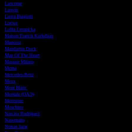
Lancome
Lanvin
Laura Biagiotti
Loewe
Lolita Lempicka
Maison Francis Kurkdjian
Mancera
Mandarina Duck
Map Of The Heart
Masque Milano
Memo
Mercedes-Benz
Mexx
Mont Blanc
Montale (ОАЭ)
Moresque
Moschino
Narciso Rodriguez
Nasomatto
Nовая Заря