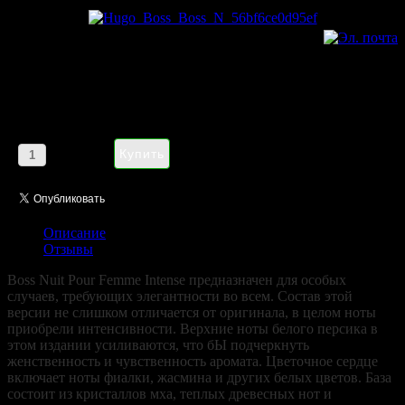
Hugo Boss Boss Nuit Intense eau
de parfum pour femme 75 ml
Цена:
1185,00 руб
Кол-во:
Описание
Отзывы
Boss Nuit Pour Femme Intense предназначен для особых
случаев, требующих элегантности во всем. Состав этой
версии не слишком отличается от оригинала, в целом ноты
приобрели интенсивности. Верхние ноты белого персика в
этом издании усиливаются, что бЫ подчеркнуть
женственность и чувственность аромата. Цветочное сердце
включает ноты фиалки, жасмина и других белых цветов. База
состоит из кристаллов мха, теплых древесных нот и