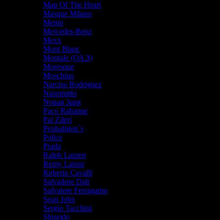
Map Of The Heart
Masque Milano
Memo
Mercedes-Benz
Mexx
Mont Blanc
Montale (ОАЭ)
Moresque
Moschino
Narciso Rodriguez
Nasomatto
Nовая Заря
Paco Rabanne
Pal Zileri
Penhaligon`s
Police
Prada
Ralph Lauren
Remy Latour
Roberto Cavalli
Salvadore Dali
Salvatore Ferragamo
Sean John
Sergio Tacchini
Shiseido