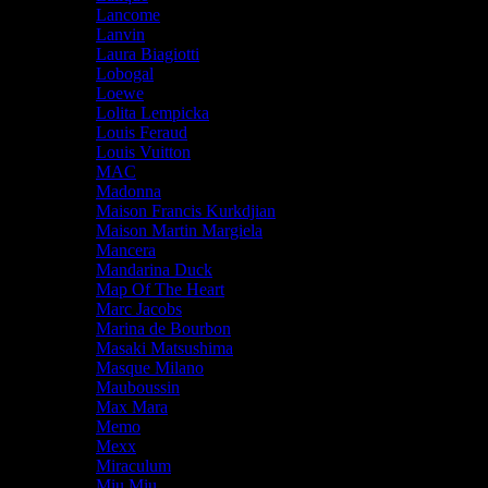
Lancome
Lanvin
Laura Biagiotti
Lobogal
Loewe
Lolita Lempicka
Louis Feraud
Louis Vuitton
MAC
Madonna
Maison Francis Kurkdjian
Maison Martin Margiela
Mancera
Mandarina Duck
Map Of The Heart
Marc Jacobs
Marina de Bourbon
Masaki Matsushima
Masque Milano
Mauboussin
Max Mara
Memo
Mexx
Miraculum
Miu Miu