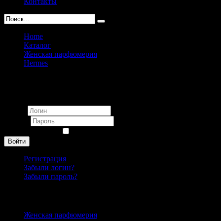
Контакты
Home
Каталог
Женская парфюмерия
Hermes
Hermes Un Jardin sur le Nil Unisex 100 ml
Вход
Логин
Пароль
Запомнить меня
Войти
Регистрация
Забыли логин?
Забыли пароль?
Каталог
Женская парфюмерия