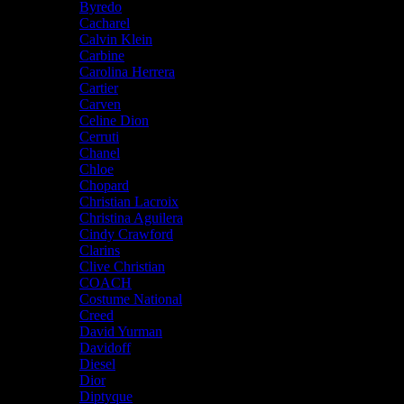
Byredo
Cacharel
Calvin Klein
Carbine
Carolina Herrera
Cartier
Carven
Celine Dion
Cerruti
Chanel
Chloe
Chopard
Christian Lacroix
Christina Aguilera
Cindy Crawford
Clarins
Clive Christian
COACH
Costume National
Creed
David Yurman
Davidoff
Diesel
Dior
Diptyque