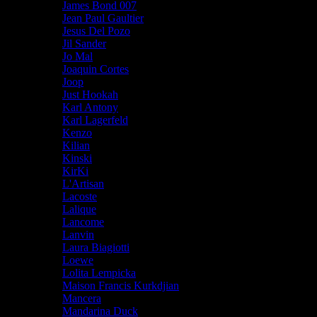
James Bond 007
Jean Paul Gaultier
Jesus Del Pozo
Jil Sander
Jo Mal
Joaquin Cortes
Joop
Just Hookah
Karl Antony
Karl Lagerfeld
Kenzo
Kilian
Kinski
KirKi
L'Artisan
Lacoste
Lalique
Lancome
Lanvin
Laura Biagiotti
Loewe
Lolita Lempicka
Maison Francis Kurkdjian
Mancera
Mandarina Duck