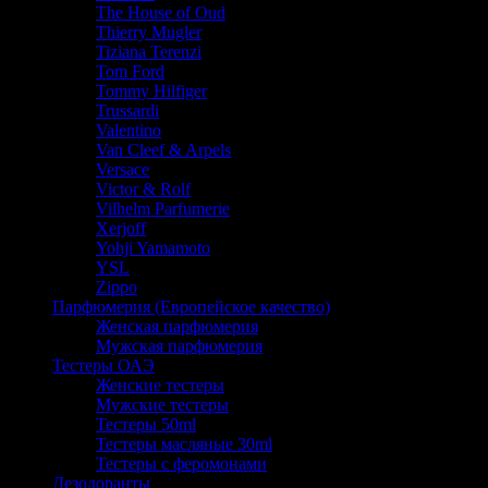
The House of Oud
Thierry Mugler
Tiziana Terenzi
Tom Ford
Tommy Hilfiger
Trussardi
Valentino
Van Cleef & Arpels
Versace
Victor & Rolf
Vilhelm Parfumerie
Xerjoff
Yohji Yamamoto
YSL
Zippo
Парфюмерия (Европейское качество)
Женская парфюмерия
Мужская парфюмерия
Тестеры ОАЭ
Женские тестеры
Мужские тестеры
Тестеры 50ml
Тестеры масляные 30ml
Тестеры с феромонами
Дезодоранты