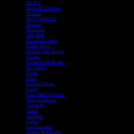
DKNY
Dolce & Gabbana
Doriane
DSQUARED2
Dupont
Eisenberg
Elie Saab
Elizabeth Arden
Emilio Pucci
Ermenegildo Zegna
Escada
Escentric Molecules
Ex Nihilo
Fendi
Ferre
Franck Olivier
Ghost
Gian Marco Venturi
Giorgio Armani
Givenchy
Gucci
Guerlain
Guess
Guy Laroche
Helena Rubinstein