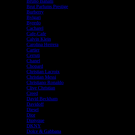
Bruno Banani
Brut Parfums Prestige
Burberry
Bvlgari
Byredo
Cacharel
Cafe-Cafe
Calvin Klein
Carolina Herrera
Cartier
Cerruti
Chanel
Chopard
Christian Lacroix
Christian Messi
Christiano Ronaldo
Clive Christian
Creed
David Beckham
Davidoff
Diesel
Dior
Diptyque
DKNY
Dolce & Gabbana