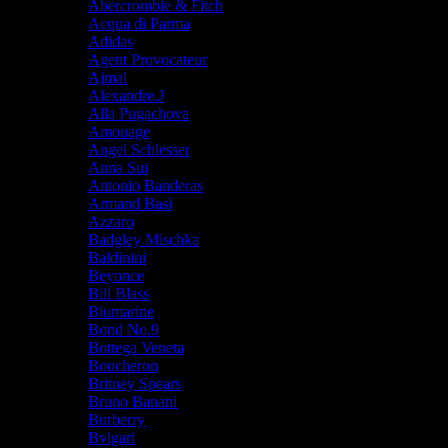
Abercrombie & Fitch
Acqua di Parma
Adidas
Agent Provocateur
Ajmal
Alexandre.J
Alla Pugachova
Amouage
Angel Schlesser
Anna Sui
Antonio Banderas
Armand Basi
Azzaro
Badgley Mischka
Baldinini
Beyonce
Bill Blass
Blumarine
Bond No.9
Bottega Veneta
Boucheron
Britney Spears
Bruno Banani
Burberry
Bvlgari