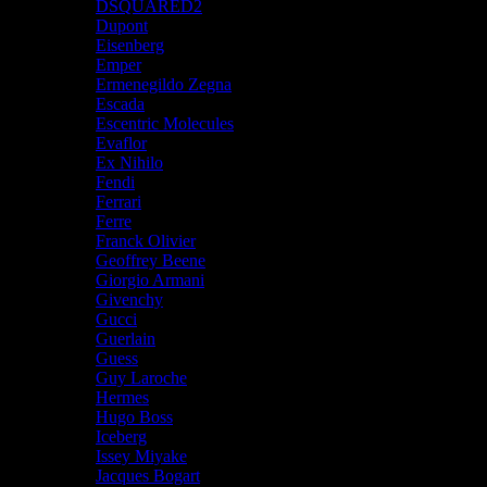
DSQUARED2
Dupont
Eisenberg
Emper
Ermenegildo Zegna
Escada
Escentric Molecules
Evaflor
Ex Nihilo
Fendi
Ferrari
Ferre
Franck Olivier
Geoffrey Beene
Giorgio Armani
Givenchy
Gucci
Guerlain
Guess
Guy Laroche
Hermes
Hugo Boss
Iceberg
Issey Miyake
Jacques Bogart