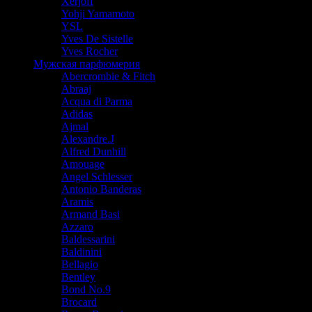
Xerjoff
Yohji Yamamoto
YSL
Yves De Sistelle
Yves Rocher
Мужская парфюмерия
Abercrombie & Fitch
Abraaj
Acqua di Parma
Adidas
Ajmal
Alexandre.J
Alfred Dunhill
Amouage
Angel Schlesser
Antonio Banderas
Aramis
Armand Basi
Azzaro
Baldessarini
Baldinini
Bellagio
Bentley
Bond No.9
Brocard