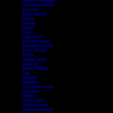
Sarah Jessica Parker
Sean John
Sergio Tacchini
Shakira
Shiseido
Simimi
Sisley
Sonia Rykiel
Stella McCartney
The House of Oud
Thierry Mugler
Tiffany
Tiziana Terenzi
Tom Ford
Tommy Hilfiger
Tous
Trussardi
Valentino
Van Cleef & Arpels
Vera Wang
Versace
Victor & Rolf
Victoria's Secret
Vilhelm Parfumerie