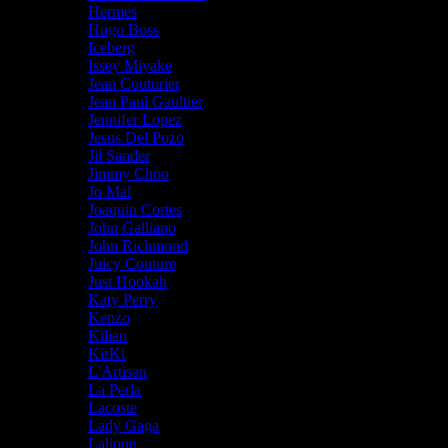
Hermes
Hugo Boss
Iceberg
Issey Miyake
Jean Couturier
Jean Paul Gaultier
Jennifer Lopez
Jesus Del Pozo
Jil Sander
Jimmy Choo
Jo Mal
Joaquin Cortes
John Galliano
John Richmond
Juicy Couture
Just Hookah
Katy Perry
Kenzo
Kilian
KirKi
L'Artisan
La Perla
Lacoste
Lady Gaga
Lalique