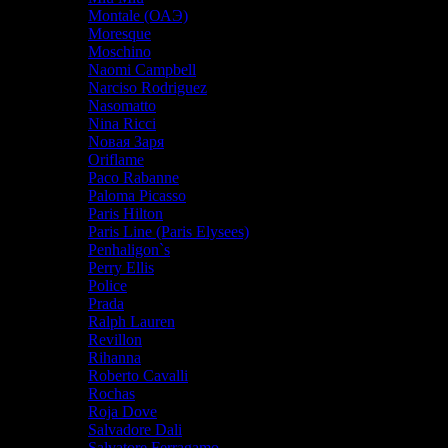
Montale (ОАЭ)
Moresque
Moschino
Naomi Campbell
Narciso Rodriguez
Nasomatto
Nina Ricci
Nовая Заря
Oriflame
Paco Rabanne
Paloma Picasso
Paris Hilton
Paris Line (Paris Elysees)
Penhaligon`s
Perry Ellis
Police
Prada
Ralph Lauren
Revillon
Rihanna
Roberto Cavalli
Rochas
Roja Dove
Salvadore Dali
Salvatore Ferragamo