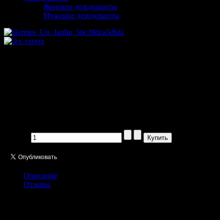
Женские дезодоранты
Мужские дезодоранты
Hermes Un Jardin sur le Nil
Unisex 100 ml
Производитель:
Цена:
1758,00 руб
Кол-во:
Описание
Отзывы
"Коллекция Садов" легендарного Дома Hermes получил
название Un Jardin sur le Nil "Сады Нила". Свежий цветочно-
фруктовый коктейль, впитавший ароматы экзотических