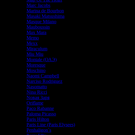
Marc Jacobs
Marina de Bourbon
Masaki Matsushima
Masque Milano
Mauboussin
Max Mara
Memo
Mexx
Miraculum
Miu Miu
Montale (ОАЭ)
Moresque
Moschino
Naomi Campbell
Narciso Rodriguez
Nasomatto
Nina Ricci
Nовая Заря
Oriflame
Paco Rabanne
Paloma Picasso
Paris Hilton
Paris Line (Paris Elysees)
Penhaligon`s