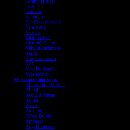
Tommy Hilfiger
Tous
Trussardi
Valentino
Van Cleef & Arpels
Vera Wang
Versace
Victor & Rolf
Victoria's Secret
Vilhelm Parfumerie
Xerjoff
Yohji Yamamoto
YSL
Yves De Sistelle
Yves Rocher
Мужская парфюмерия
Abercrombie & Fitch
Abraaj
Acqua di Parma
Adidas
Ajmal
Alexandre.J
Alfred Dunhill
Amouage
Angel Schlesser