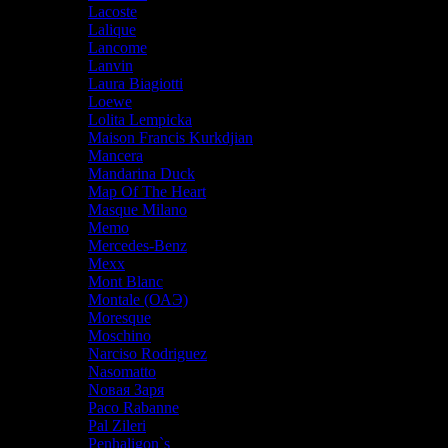
Lacoste
Lalique
Lancome
Lanvin
Laura Biagiotti
Loewe
Lolita Lempicka
Maison Francis Kurkdjian
Mancera
Mandarina Duck
Map Of The Heart
Masque Milano
Memo
Mercedes-Benz
Mexx
Mont Blanc
Montale (ОАЭ)
Moresque
Moschino
Narciso Rodriguez
Nasomatto
Nовая Заря
Paco Rabanne
Pal Zileri
Penhaligon`s