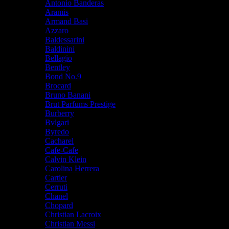
Antonio Banderas
Aramis
Armand Basi
Azzaro
Baldessarini
Baldinini
Bellagio
Bentley
Bond No.9
Brocard
Bruno Banani
Brut Parfums Prestige
Burberry
Bvlgari
Byredo
Cacharel
Cafe-Cafe
Calvin Klein
Carolina Herrera
Cartier
Cerruti
Chanel
Chopard
Christian Lacroix
Christian Messi