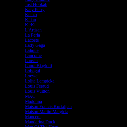
Just Hookah
Katy Perry
Kenzo
Kilian
KirKi
L'Artisan
La Perla
Lacoste
Lady Gaga
Lalique
Lancome
Lanvin
Laura Biagiotti
Lobogal
Loewe
Lolita Lempicka
Louis Feraud
Louis Vuitton
MAC
Madonna
Maison Francis Kurkdjian
Maison Martin Margiela
Mancera
Mandarina Duck
Map Of The Heart