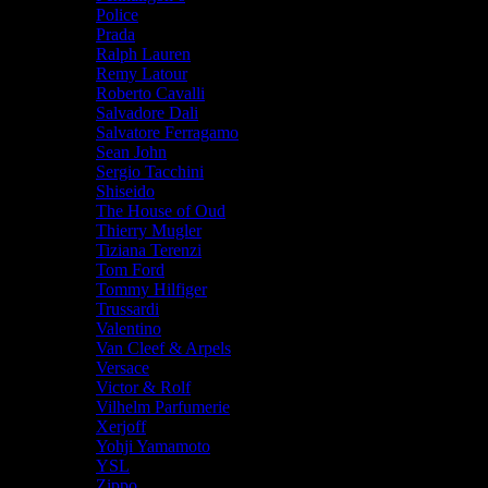
Police
Prada
Ralph Lauren
Remy Latour
Roberto Cavalli
Salvadore Dali
Salvatore Ferragamo
Sean John
Sergio Tacchini
Shiseido
The House of Oud
Thierry Mugler
Tiziana Terenzi
Tom Ford
Tommy Hilfiger
Trussardi
Valentino
Van Cleef & Arpels
Versace
Victor & Rolf
Vilhelm Parfumerie
Xerjoff
Yohji Yamamoto
YSL
Zippo