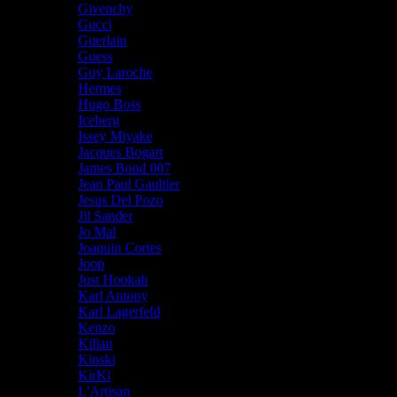
Givenchy
Gucci
Guerlain
Guess
Guy Laroche
Hermes
Hugo Boss
Iceberg
Issey Miyake
Jacques Bogart
James Bond 007
Jean Paul Gaultier
Jesus Del Pozo
Jil Sander
Jo Mal
Joaquin Cortes
Joop
Just Hookah
Karl Antony
Karl Lagerfeld
Kenzo
Kilian
Kinski
KirKi
L'Artisan