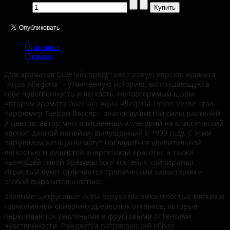
Кол-во:
Описание
Отзывы
Дом ароматов Guerlain представил ровую версию аромата
"Aqua Allegoria" - утонченную историю, воплощающую в
себе чувственность и легкость, неповторимый шарм.
Автором аромата Guerlain Aqua Allegoria Limon Verde стал
парфюмер Тьерри Вассер - знаток душистой силы растений
и цветов, автор многочисленных аллегорий на классический
аромат данной линейки, выпущенный в 1999 году. С этим
парфюмом женщины могут насладиться удивительной
легкостью и душистой энергетикой красоты, а также
пьянящей силой бразильского коктейля кайпиринья.
Игристый букет отличается тропическим характером и
особой выразительностью.
Зеленые-цитрусовые ноты окружены пикантностью мягких и
гармоничных сливочно-древесных оттенков, которые
переливаются земляными и фруктовыми оттенками
чувственности. Рождается потрясающий образ