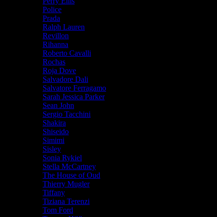
Perry Ellis
Police
Prada
Ralph Lauren
Revillon
Rihanna
Roberto Cavalli
Rochas
Roja Dove
Salvadore Dali
Salvatore Ferragamo
Sarah Jessica Parker
Sean John
Sergio Tacchini
Shakira
Shiseido
Simimi
Sisley
Sonia Rykiel
Stella McCartney
The House of Oud
Thierry Mugler
Tiffany
Tiziana Terenzi
Tom Ford