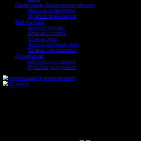
Парфюмерия (Европейское качество)
Женская парфюмерия
Мужская парфюмерия
Тестеры ОАЭ
Женские тестеры
Мужские тестеры
Тестеры 50ml
Тестеры масляные 30ml
Тестеры с феромонами
Дезодоранты
Женские дезодоранты
Мужские дезодоранты
Guerlain Aqua Allegoria
Limon Verde pour femme 75ml
Производитель:
Цена:
1185,00 руб