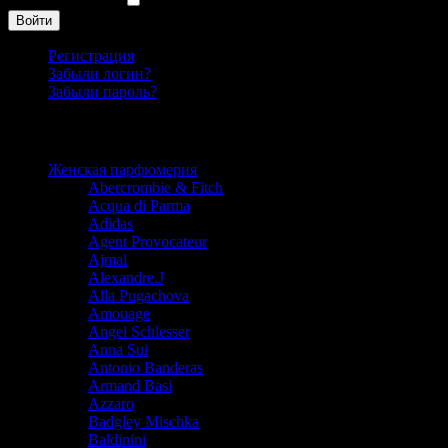
Запомнить меня
Войти
Регистрация
Забыли логин?
Забыли пароль?
Каталог
Женская парфюмерия
Abercrombie & Fitch
Acqua di Parma
Adidas
Agent Provocateur
Ajmal
Alexandre.J
Alla Pugachova
Amouage
Angel Schlesser
Anna Sui
Antonio Banderas
Armand Basi
Azzaro
Badgley Mischka
Baldinini