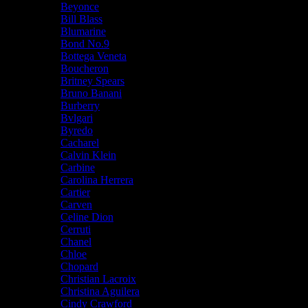
Beyonce
Bill Blass
Blumarine
Bond No.9
Bottega Veneta
Boucheron
Britney Spears
Bruno Banani
Burberry
Bvlgari
Byredo
Cacharel
Calvin Klein
Carbine
Carolina Herrera
Cartier
Carven
Celine Dion
Cerruti
Chanel
Chloe
Chopard
Christian Lacroix
Christina Aguilera
Cindy Crawford