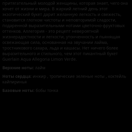
притягательный молодой женщины, которая знает, чего она
хочет от жизни и мира. В жаркий летний день этот
экзотический букет дарит желанную легкость и свежесть,
становится глотком чистоты и неповторимой сладости,
подаренной выразительными нотами цветочно-фруктовых
оттенков. Аллегория - это рецепт невероятной
жизнерадостности и легкости, утонченность и пьянящая
освежающая сила, основанная на звучании лайма,
тростникового сахара, льда и кашасы. Нет ничего более
выразительного и стильного, чем этот пикантный букет
Guerlain Aqua Allegoria Limon Verde.
Верхние ноты:
лайм
Ноты сердца:
инжир , тропические зеленые ноты , коктейль
кайпиринья
Базовые ноты:
бобы тонка
Нет отзывов об этом товаре.
НАПИШИТЕ НАМ aroma-spirit@bk.ru