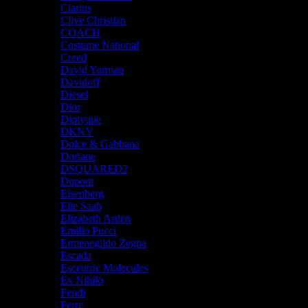
Clarins
Clive Christian
COACH
Costume National
Creed
David Yurman
Davidoff
Diesel
Dior
Diptyque
DKNY
Dolce & Gabbana
Doriane
DSQUARED2
Dupont
Eisenberg
Elie Saab
Elizabeth Arden
Emilio Pucci
Ermenegildo Zegna
Escada
Escentric Molecules
Ex Nihilo
Fendi
Ferre