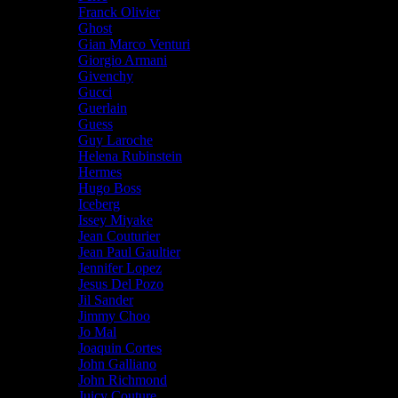
Franck Olivier
Ghost
Gian Marco Venturi
Giorgio Armani
Givenchy
Gucci
Guerlain
Guess
Guy Laroche
Helena Rubinstein
Hermes
Hugo Boss
Iceberg
Issey Miyake
Jean Couturier
Jean Paul Gaultier
Jennifer Lopez
Jesus Del Pozo
Jil Sander
Jimmy Choo
Jo Mal
Joaquin Cortes
John Galliano
John Richmond
Juicy Couture