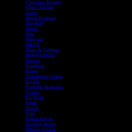
Christiano Ronaldo
Clive Christian
Creed
David Beckham
Davidoff
Diesel
Dior
Diptyque
DKNY
Dolce & Gabbana
DSQUARED2
Dupont
Eisenberg
Emper
Ermenegildo Zegna
Escada
Escentric Molecules
Evaflor
Ex Nihilo
Fendi
Ferrari
Ferre
Franck Olivier
Geoffrey Beene
Giorgio Armani