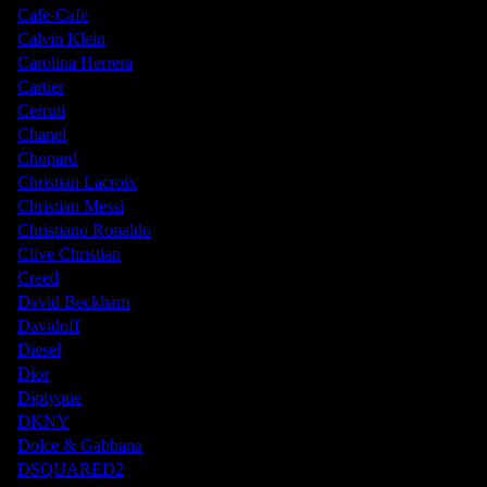
Cafe-Cafe
Calvin Klein
Carolina Herrera
Cartier
Cerruti
Chanel
Chopard
Christian Lacroix
Christian Messi
Christiano Ronaldo
Clive Christian
Creed
David Beckham
Davidoff
Diesel
Dior
Diptyque
DKNY
Dolce & Gabbana
DSQUARED2