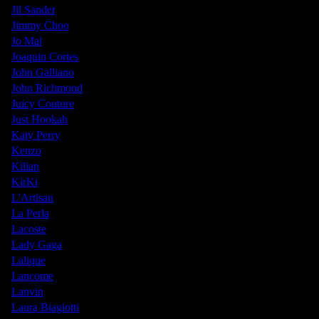
Jil Sander
Jimmy Choo
Jo Mal
Joaquin Cortes
John Galliano
John Richmond
Juicy Couture
Just Hookah
Katy Perry
Kenzo
Kilian
KirKi
L'Artisan
La Perla
Lacoste
Lady Gaga
Lalique
Lancome
Lanvin
Laura Biagiotti