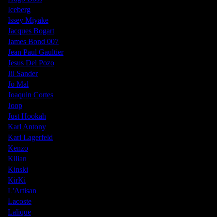
Iceberg
Issey Miyake
Jacques Bogart
James Bond 007
Jean Paul Gaultier
Jesus Del Pozo
Jil Sander
Jo Mal
Joaquin Cortes
Joop
Just Hookah
Karl Antony
Karl Lagerfeld
Kenzo
Kilian
Kinski
KirKi
L'Artisan
Lacoste
Lalique