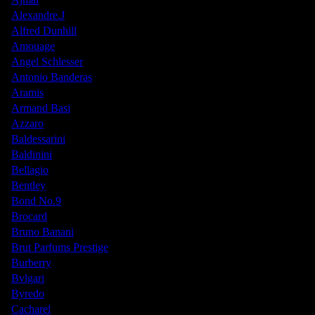
Alexandre.J
Alfred Dunhill
Amouage
Angel Schlesser
Antonio Banderas
Aramis
Armand Basi
Azzaro
Baldessarini
Baldinini
Bellagio
Bentley
Bond No.9
Brocard
Bruno Banani
Brut Parfums Prestige
Burberry
Bvlgari
Byredo
Cacharel