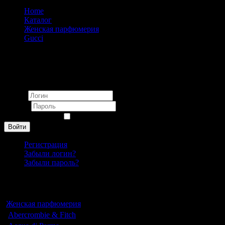
Home
Каталог
Женская парфюмерия
Gucci
Gucci Flora by Gucci 1966 eau de parfum pour femme 100
ml
Вход
Логин
Пароль
Запомнить меня
Войти
Регистрация
Забыли логин?
Забыли пароль?
Каталог
Женская парфюмерия
Abercrombie & Fitch