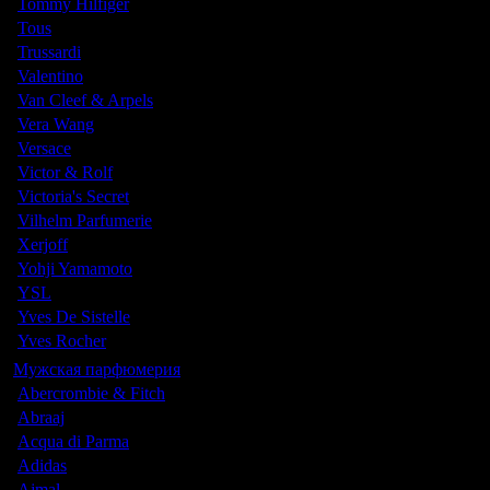
Tommy Hilfiger
Tous
Trussardi
Valentino
Van Cleef & Arpels
Vera Wang
Versace
Victor & Rolf
Victoria's Secret
Vilhelm Parfumerie
Xerjoff
Yohji Yamamoto
YSL
Yves De Sistelle
Yves Rocher
Мужская парфюмерия
Abercrombie & Fitch
Abraaj
Acqua di Parma
Adidas
Ajmal