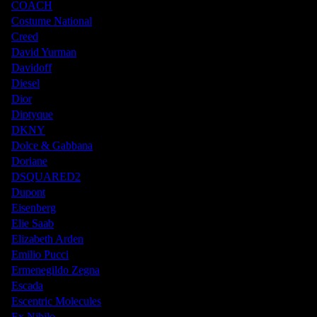
COACH
Costume National
Creed
David Yurman
Davidoff
Diesel
Dior
Diptyque
DKNY
Dolce & Gabbana
Doriane
DSQUARED2
Dupont
Eisenberg
Elie Saab
Elizabeth Arden
Emilio Pucci
Ermenegildo Zegna
Escada
Escentric Molecules
Ex Nihilo