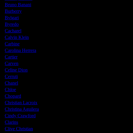
Bruno Banani
Burberry
Bvlgari
Byredo
Cacharel
Calvin Klein
Carbine
Carolina Herrera
Cartier
Carven
Celine Dion
Cerruti
Chanel
Chloe
Chopard
Christian Lacroix
Christina Aguilera
Cindy Crawford
Clarins
Clive Christian