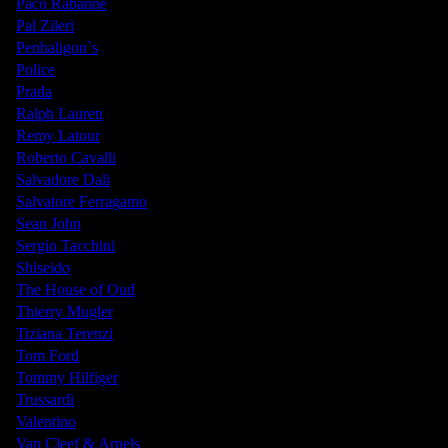
Paco Rabanne
Pal Zileri
Penhaligon`s
Police
Prada
Ralph Lauren
Remy Latour
Roberto Cavalli
Salvadore Dali
Salvatore Ferragamo
Sean John
Sergio Tacchini
Shiseido
The House of Oud
Thierry Mugler
Tiziana Terenzi
Tom Ford
Tommy Hilfiger
Trussardi
Valentino
Van Cleef & Arpels