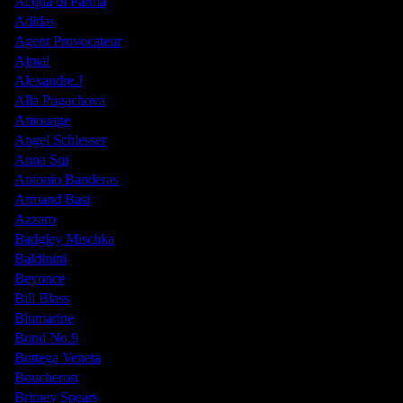
Acqua di Parma
Adidas
Agent Provocateur
Ajmal
Alexandre.J
Alla Pugachova
Amouage
Angel Schlesser
Anna Sui
Antonio Banderas
Armand Basi
Azzaro
Badgley Mischka
Baldinini
Beyonce
Bill Blass
Blumarine
Bond No.9
Bottega Veneta
Boucheron
Britney Spears