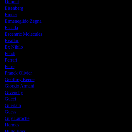
Dupont
Eisenberg
Emper
Ermenegildo Zegna
Escada
Escentric Molecules
Evaflor
Ex Nihilo
Fendi
Ferrari
Ferre
Franck Olivier
Geoffrey Beene
Giorgio Armani
Givenchy
Gucci
Guerlain
Guess
Guy Laroche
Hermes
Hugo Boss