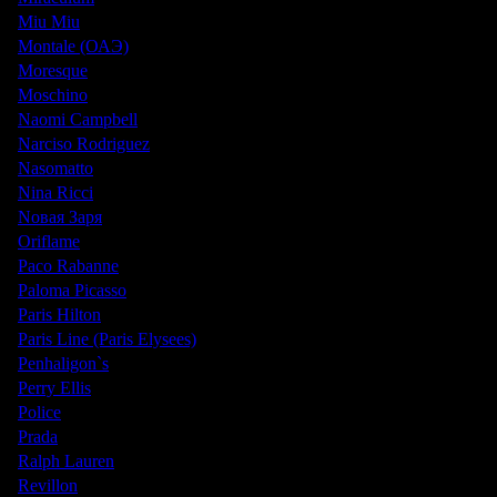
Miu Miu
Montale (ОАЭ)
Moresque
Moschino
Naomi Campbell
Narciso Rodriguez
Nasomatto
Nina Ricci
Nовая Заря
Oriflame
Paco Rabanne
Paloma Picasso
Paris Hilton
Paris Line (Paris Elysees)
Penhaligon`s
Perry Ellis
Police
Prada
Ralph Lauren
Revillon