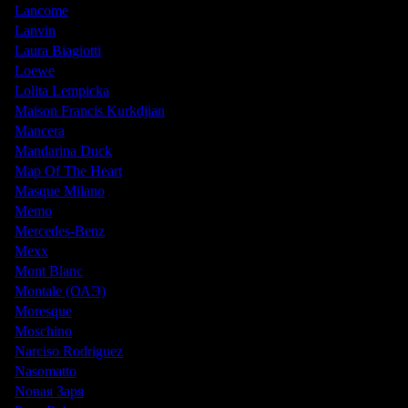
Lancome
Lanvin
Laura Biagiotti
Loewe
Lolita Lempicka
Maison Francis Kurkdjian
Mancera
Mandarina Duck
Map Of The Heart
Masque Milano
Memo
Mercedes-Benz
Mexx
Mont Blanc
Montale (ОАЭ)
Moresque
Moschino
Narciso Rodriguez
Nasomatto
Nовая Заря