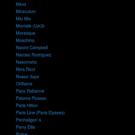
Mexx
Miraculum
Miu Miu
Montale (ОАЭ)
Moresque
Moschino
Naomi Campbell
Narciso Rodriguez
Nasomatto
Nina Ricci
Nовая Заря
Oriflame
Paco Rabanne
Paloma Picasso
Paris Hilton
Paris Line (Paris Elysees)
Penhaligon`s
Perry Ellis
Police