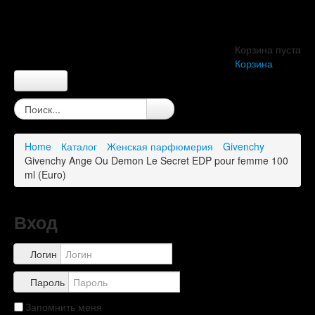
Корзина пуста
Корзина
Главная
О компании
О нас
Home
Каталог
Женская парфюмерия
Givenchy
Правила
Givenchy Ange Ou Demon Le Secret EDP pour femme 100
Доставка
ml (Euro)
Обзоры
Каталог
Контакты
Вход
Логин
Пароль
Запомнить меня