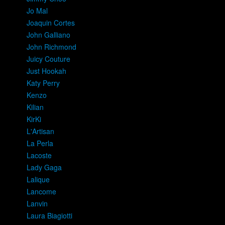
Jo Mal
Joaquin Cortes
John Galliano
John Richmond
Juicy Couture
Just Hookah
Katy Perry
Kenzo
Kilian
KirKi
L'Artisan
La Perla
Lacoste
Lady Gaga
Lalique
Lancome
Lanvin
Laura Biagiotti