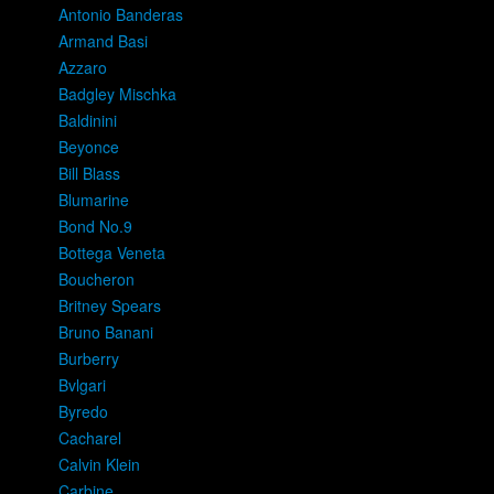
Antonio Banderas
Armand Basi
Azzaro
Badgley Mischka
Baldinini
Beyonce
Bill Blass
Blumarine
Bond No.9
Bottega Veneta
Boucheron
Britney Spears
Bruno Banani
Burberry
Bvlgari
Byredo
Cacharel
Calvin Klein
Carbine