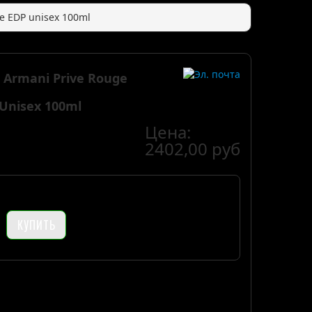
te EDP unisex 100ml
i Armani Prive Rouge
 Unisex 100ml
Цена:
2402,00 руб