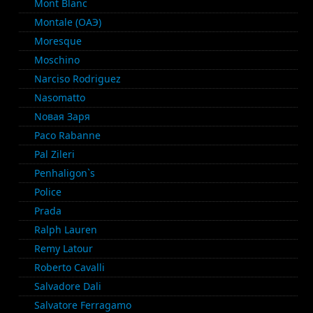
Mont Blanc
Montale (ОАЭ)
Moresque
Moschino
Narciso Rodriguez
Nasomatto
Nовая Заря
Paco Rabanne
Pal Zileri
Penhaligon`s
Police
Prada
Ralph Lauren
Remy Latour
Roberto Cavalli
Salvadore Dali
Salvatore Ferragamo