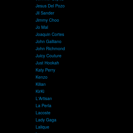
Jesus Del Pozo
Jil Sander
Jimmy Choo
Jo Mal
Joaquin Cortes
John Galliano
John Richmond
Juicy Couture
Just Hookah
Katy Perry
Kenzo
Kilian
KirKi
L'Artisan
La Perla
Lacoste
Lady Gaga
Lalique