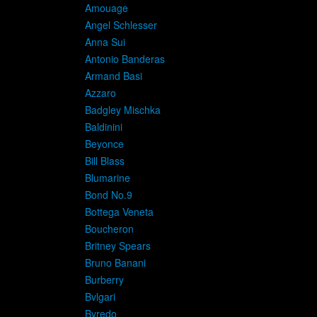
Amouage
Angel Schlesser
Anna Sui
Antonio Banderas
Armand Basi
Azzaro
Badgley Mischka
Baldinini
Beyonce
Bill Blass
Blumarine
Bond No.9
Bottega Veneta
Boucheron
Britney Spears
Bruno Banani
Burberry
Bvlgari
Byredo