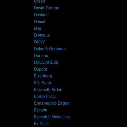
Creed
David Yurman
Davidoff
Diesel
Dior
Diptyque
DKNY
Dolce & Gabbana
Doriane
DSQUARED2
Dupont
Eisenberg
Elie Saab
Elizabeth Arden
Emilio Pucci
Ermenegildo Zegna
Escada
Escentric Molecules
Ex Nihilo