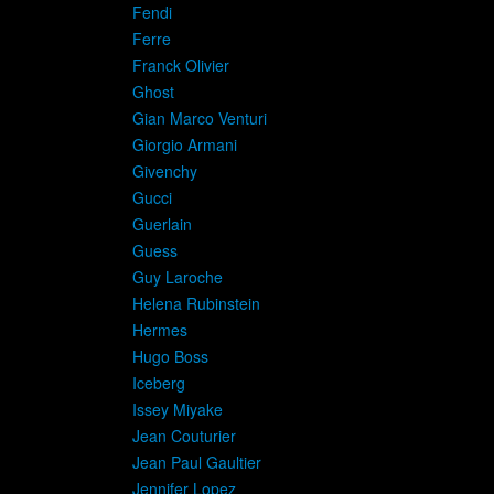
Fendi
Ferre
Franck Olivier
Ghost
Gian Marco Venturi
Giorgio Armani
Givenchy
Gucci
Guerlain
Guess
Guy Laroche
Helena Rubinstein
Hermes
Hugo Boss
Iceberg
Issey Miyake
Jean Couturier
Jean Paul Gaultier
Jennifer Lopez