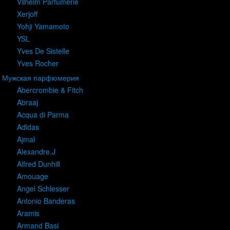
Vilhelm Parfumerie
Xerjoff
Yohji Yamamoto
YSL
Yves De Sistelle
Yves Rocher
Мужская парфюмерия
Abercrombie & Fitch
Abraaj
Acqua di Parma
Adidas
Ajmal
Alexandre.J
Alfred Dunhill
Amouage
Angel Schlesser
Antonio Banderas
Aramis
Armand Basi