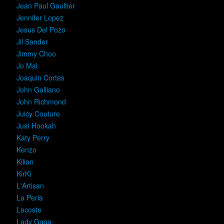
Jean Paul Gaultier
Jennifer Lopez
Jesus Del Pozo
Jil Sander
Jimmy Choo
Jo Mal
Joaquin Cortes
John Galliano
John Richmond
Juicy Couture
Just Hookah
Katy Perry
Kenzo
Kilian
KirKi
L'Artisan
La Perla
Lacoste
Lady Gaga