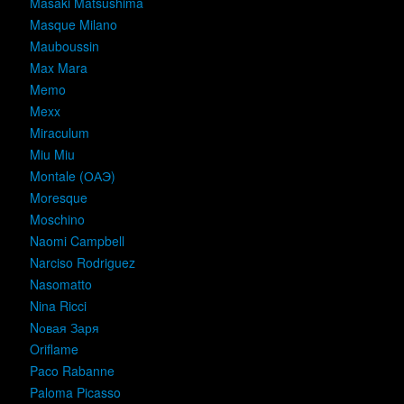
Masaki Matsushima
Masque Milano
Mauboussin
Max Mara
Memo
Mexx
Miraculum
Miu Miu
Montale (ОАЭ)
Moresque
Moschino
Naomi Campbell
Narciso Rodriguez
Nasomatto
Nina Ricci
Nовая Заря
Oriflame
Paco Rabanne
Paloma Picasso