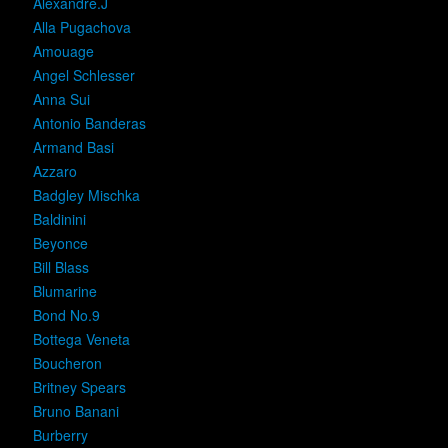
Alexandre.J
Alla Pugachova
Amouage
Angel Schlesser
Anna Sui
Antonio Banderas
Armand Basi
Azzaro
Badgley Mischka
Baldinini
Beyonce
Bill Blass
Blumarine
Bond No.9
Bottega Veneta
Boucheron
Britney Spears
Bruno Banani
Burberry