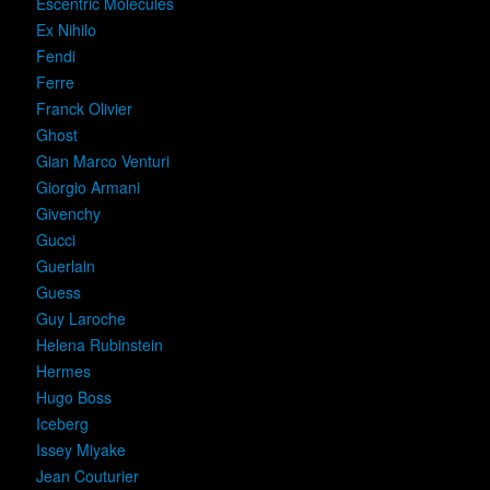
Escentric Molecules
Ex Nihilo
Fendi
Ferre
Franck Olivier
Ghost
Gian Marco Venturi
Giorgio Armani
Givenchy
Gucci
Guerlain
Guess
Guy Laroche
Helena Rubinstein
Hermes
Hugo Boss
Iceberg
Issey Miyake
Jean Couturier