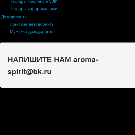
Тестеры масляные 30ml
Тестеры с феромонами
Дезодоранты
Женские дезодоранты
Мужские дезодоранты
НАПИШИТЕ НАМ aroma-
spirit@bk.ru