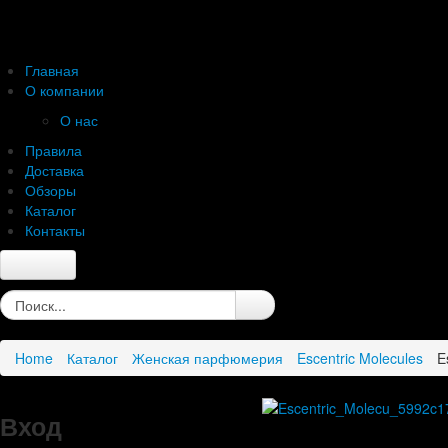
Главная
О компании
О нас
Правила
Доставка
Обзоры
Каталог
Контакты
Главная
О компании
О нас
Home
Каталог
Женская парфюмерия
Escentric Molecules
E
Правила
Доставка
Обзоры
Вход
Каталог