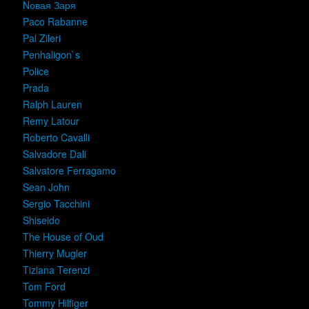
Nовая Заря
Paco Rabanne
Pal Zileri
Penhaligon`s
Police
Prada
Ralph Lauren
Remy Latour
Roberto Cavalli
Salvadore Dali
Salvatore Ferragamo
Sean John
Sergio Tacchini
Shiseido
The House of Oud
Thierry Mugler
Tiziana Terenzi
Tom Ford
Tommy Hilfiger