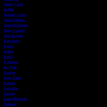
Jimmy Choo
Jo Mal
Joaquin Cortes
John Galliano
John Richmond
Juicy Couture
Just Hookah
Katy Perry
Kenzo
Kilian
KirKi
L'Artisan
La Perla
Lacoste
Lady Gaga
Lalique
Lancome
Lanvin
Laura Biagiotti
Lobogal