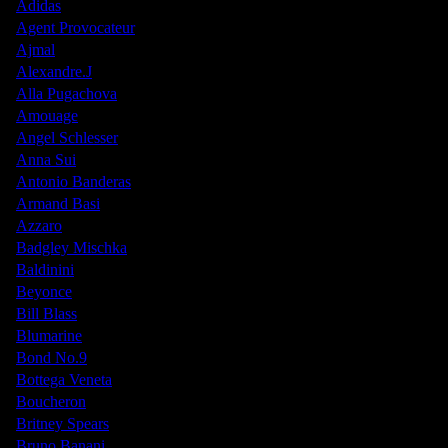
Adidas
Agent Provocateur
Ajmal
Alexandre.J
Alla Pugachova
Amouage
Angel Schlesser
Anna Sui
Antonio Banderas
Armand Basi
Azzaro
Badgley Mischka
Baldinini
Beyonce
Bill Blass
Blumarine
Bond No.9
Bottega Veneta
Boucheron
Britney Spears
Bruno Banani