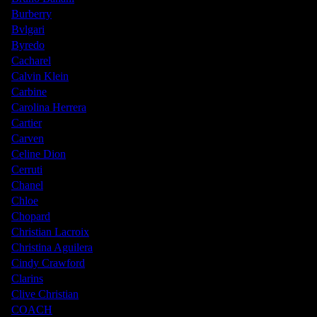
Burberry
Bvlgari
Byredo
Cacharel
Calvin Klein
Carbine
Carolina Herrera
Cartier
Carven
Celine Dion
Cerruti
Chanel
Chloe
Chopard
Christian Lacroix
Christina Aguilera
Cindy Crawford
Clarins
Clive Christian
COACH