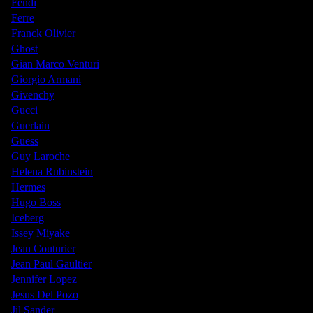
Fendi
Ferre
Franck Olivier
Ghost
Gian Marco Venturi
Giorgio Armani
Givenchy
Gucci
Guerlain
Guess
Guy Laroche
Helena Rubinstein
Hermes
Hugo Boss
Iceberg
Issey Miyake
Jean Couturier
Jean Paul Gaultier
Jennifer Lopez
Jesus Del Pozo
Jil Sander