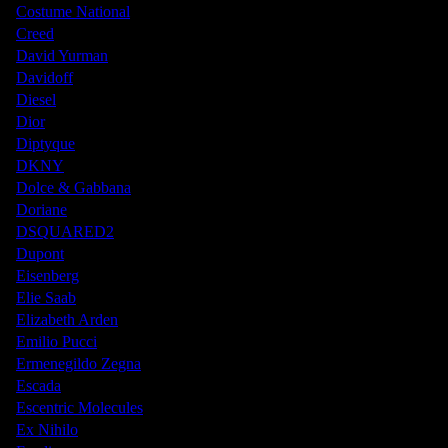
Costume National
Creed
David Yurman
Davidoff
Diesel
Dior
Diptyque
DKNY
Dolce & Gabbana
Doriane
DSQUARED2
Dupont
Eisenberg
Elie Saab
Elizabeth Arden
Emilio Pucci
Ermenegildo Zegna
Escada
Escentric Molecules
Ex Nihilo