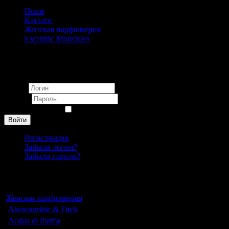
Home
Каталог
Женская парфюмерия
Escentric Molecules
Escentric Molecules Escentric 01 Unisex 100 ml (Подарочная
Вход
Логин
Пароль
Запомнить меня
Войти
Регистрация
Забыли логин?
Забыли пароль?
Каталог
Женская парфюмерия
Abercrombie & Fitch
Acqua di Parma