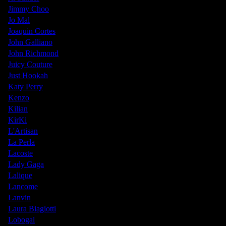
Jimmy Choo
Jo Mal
Joaquin Cortes
John Galliano
John Richmond
Juicy Couture
Just Hookah
Katy Perry
Kenzo
Kilian
KirKi
L'Artisan
La Perla
Lacoste
Lady Gaga
Lalique
Lancome
Lanvin
Laura Biagiotti
Lobogal