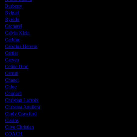
Burberry
Bvlgari
Byredo
Cacharel
Calvin Klein
Carbine
Carolina Herrera
Cartier
Carven
Celine Dion
Cerruti
Chanel
Chloe
Chopard
Christian Lacroix
Christina Aguilera
Cindy Crawford
Clarins
Clive Christian
COACH