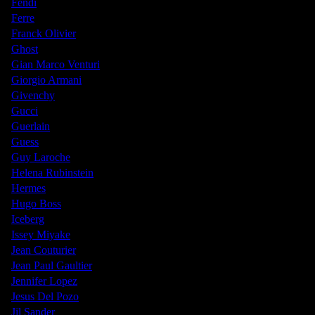
Fendi
Ferre
Franck Olivier
Ghost
Gian Marco Venturi
Giorgio Armani
Givenchy
Gucci
Guerlain
Guess
Guy Laroche
Helena Rubinstein
Hermes
Hugo Boss
Iceberg
Issey Miyake
Jean Couturier
Jean Paul Gaultier
Jennifer Lopez
Jesus Del Pozo
Jil Sander