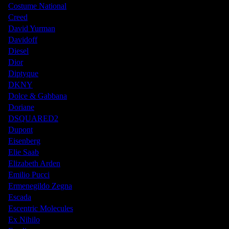
Costume National
Creed
David Yurman
Davidoff
Diesel
Dior
Diptyque
DKNY
Dolce & Gabbana
Doriane
DSQUARED2
Dupont
Eisenberg
Elie Saab
Elizabeth Arden
Emilio Pucci
Ermenegildo Zegna
Escada
Escentric Molecules
Ex Nihilo