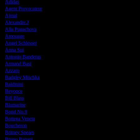
Adidas
Agent Provocateur
Ajmal
Alexandre.J
Alla Pugachova
Amouage
Angel Schlesser
Anna Sui
Antonio Banderas
Armand Basi
Azzaro
Badgley Mischka
Baldinini
Beyonce
Bill Blass
Blumarine
Bond No.9
Bottega Veneta
Boucheron
Britney Spears
Bruno Banani