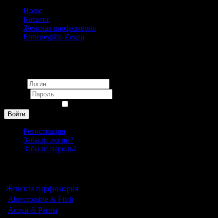
Home
Каталог
Женская парфюмерия
Ermenegildo Zegna
Ermenegildo Zegna Colonia pour femme 75 ml
Вход
Логин
Пароль
Запомнить меня
Войти
Регистрация
Забыли логин?
Забыли пароль?
Каталог
Женская парфюмерия
Abercrombie & Fitch
Acqua di Parma