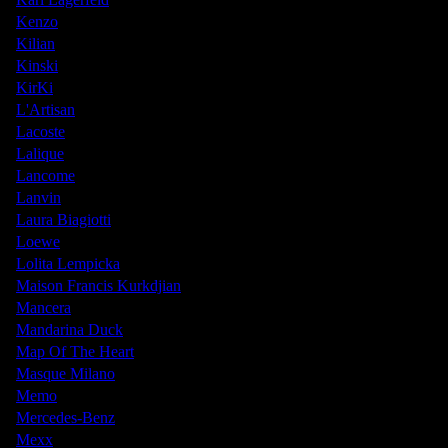
Kenzo
Kilian
Kinski
KirKi
L'Artisan
Lacoste
Lalique
Lancome
Lanvin
Laura Biagiotti
Loewe
Lolita Lempicka
Maison Francis Kurkdjian
Mancera
Mandarina Duck
Map Of The Heart
Masque Milano
Memo
Mercedes-Benz
Mexx