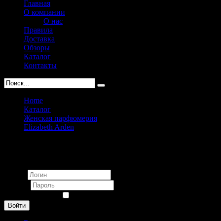
Главная
О компании
О нас
Правила
Доставка
Обзоры
Каталог
Контакты
Home
Каталог
Женская парфюмерия
Elizabeth Arden
Elizabeth Arden Provocative Interlude pour femme 50 ml
Вход
Логин
Пароль
Запомнить меня
Войти