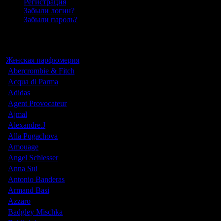
Регистрация
Забыли логин?
Забыли пароль?
Каталог
Женская парфюмерия
Abercrombie & Fitch
Acqua di Parma
Adidas
Agent Provocateur
Ajmal
Alexandre.J
Alla Pugachova
Amouage
Angel Schlesser
Anna Sui
Antonio Banderas
Armand Basi
Azzaro
Badgley Mischka