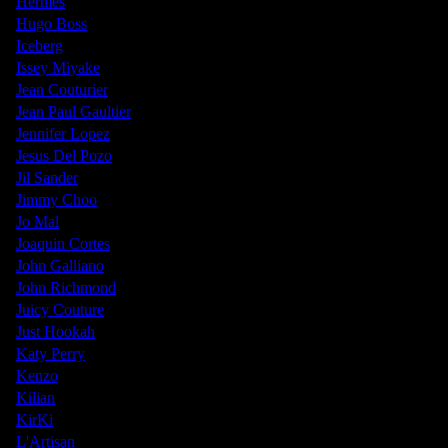
Hermes
Hugo Boss
Iceberg
Issey Miyake
Jean Couturier
Jean Paul Gaultier
Jennifer Lopez
Jesus Del Pozo
Jil Sander
Jimmy Choo
Jo Mal
Joaquin Cortes
John Galliano
John Richmond
Juicy Couture
Just Hookah
Katy Perry
Kenzo
Kilian
KirKi
L'Artisan