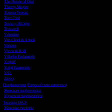
The House of Oud
Thierry Mugler
Tiziana Terenzi
Tom Ford
Tommy Hilfiger
Trussardi
Valentino
Van Cleef & Arpels
Versace
Victor & Rolf
Vilhelm Parfumerie
Xerjoff
Yohji Yamamoto
YSL
Zippo
Парфюмерия (Европейское качество)
Женская парфюмерия
Мужская парфюмерия
Тестеры ОАЭ
Женские тестеры