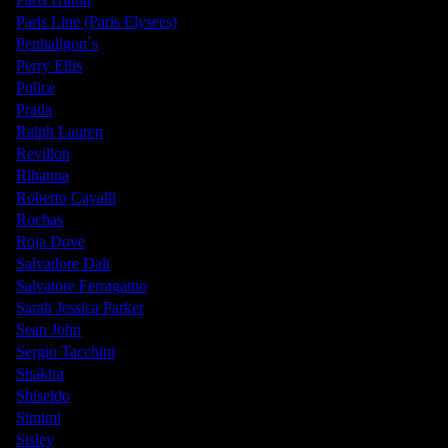
Paris Line (Paris Elysees)
Penhaligon`s
Perry Ellis
Police
Prada
Ralph Lauren
Revillon
Rihanna
Roberto Cavalli
Rochas
Roja Dove
Salvadore Dali
Salvatore Ferragamo
Sarah Jessica Parker
Sean John
Sergio Tacchini
Shakira
Shiseido
Simimi
Sisley