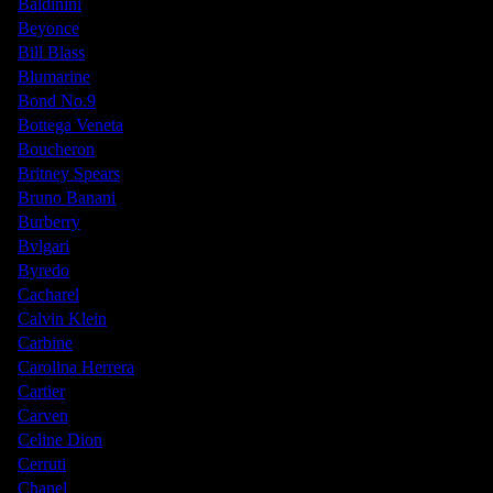
Baldinini
Beyonce
Bill Blass
Blumarine
Bond No.9
Bottega Veneta
Boucheron
Britney Spears
Bruno Banani
Burberry
Bvlgari
Byredo
Cacharel
Calvin Klein
Carbine
Carolina Herrera
Cartier
Carven
Celine Dion
Cerruti
Chanel