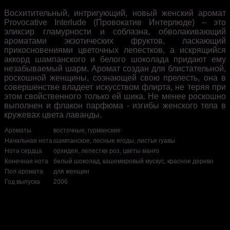
Восхитительный, интригующий, новый женский аромат
Provocative Interlude (Провокатив Интерлюде) – это
эликсир гламурности и соблазна, обволакивающий
ароматами экзотических фруктов, ласкающий
прикосновениями цветочных лепестков, а искрящийся
аккорд шампанского и белого шоколада придают ему
незабываемый шарм. Аромат создан для блистательной,
роскошной женщины, сознающей свою прелесть, она в
совершенстве владеет искусством флирта, не теряя при
этом свойственного только ей шика. Не менее роскошно
выполнен и флакон парфюма - изгибы женского тела в
кружевах цвета лаванды.
Ароматы
восточные, гурманские
Начальная нота
шампанское, лесные ягоды, листья гуавы
Нота сердца
орхидея, лепестки роз, цветы манго
Конечная нота
белый шоколад, кашемировый мускус, красное дерево
Пол аромата
для женщин
Год выпуска
2006
Нет отзывов об этом товаре.
НАПИШИТЕ НАМ aroma-spirit@bk.ru