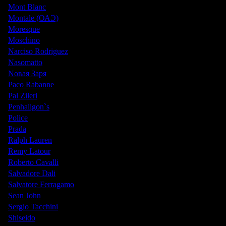
Mont Blanc
Montale (ОАЭ)
Moresque
Moschino
Narciso Rodriguez
Nasomatto
Nовая Заря
Paco Rabanne
Pal Zileri
Penhaligon`s
Police
Prada
Ralph Lauren
Remy Latour
Roberto Cavalli
Salvadore Dali
Salvatore Ferragamo
Sean John
Sergio Tacchini
Shiseido