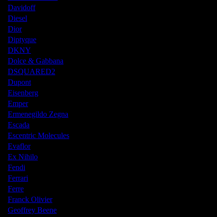
Davidoff
Diesel
Dior
Diptyque
DKNY
Dolce & Gabbana
DSQUARED2
Dupont
Eisenberg
Emper
Ermenegildo Zegna
Escada
Escentric Molecules
Evaflor
Ex Nihilo
Fendi
Ferrari
Ferre
Franck Olivier
Geoffrey Beene