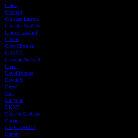
Chloe
Chopard
Christian Lacroix
Christina Aguilera
Cindy Crawford
Clarins
Clive Christian
COACH
Costume National
Creed
David Yurman
Davidoff
Diesel
Dior
Diptyque
DKNY
Dolce & Gabbana
Doriane
DSQUARED2
Dupont