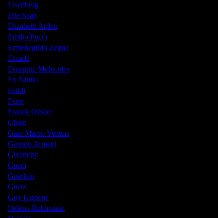
Eisenberg
Elie Saab
Elizabeth Arden
Emilio Pucci
Ermenegildo Zegna
Escada
Escentric Molecules
Ex Nihilo
Fendi
Ferre
Franck Olivier
Ghost
Gian Marco Venturi
Giorgio Armani
Givenchy
Gucci
Guerlain
Guess
Guy Laroche
Helena Rubinstein