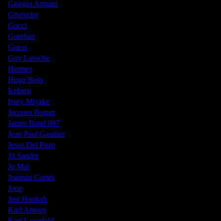
Giorgio Armani
Givenchy
Gucci
Guerlain
Guess
Guy Laroche
Hermes
Hugo Boss
Iceberg
Issey Miyake
Jacques Bogart
James Bond 007
Jean Paul Gaultier
Jesus Del Pozo
Jil Sander
Jo Mal
Joaquin Cortes
Joop
Just Hookah
Karl Antony
Karl Lagerfeld