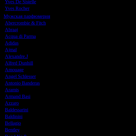
Yves De Sistelle
Yves Rocher
Мужская парфюмерия
Abercrombie & Fitch
Abraaj
Acqua di Parma
Adidas
Ajmal
Alexandre.J
Alfred Dunhill
Amouage
Angel Schlesser
Antonio Banderas
Aramis
Armand Basi
Azzaro
Baldessarini
Baldinini
Bellagio
Bentley