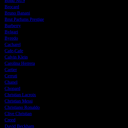
Bond No.9
Brocard
Bruno Banani
Brut Parfums Prestige
Burberry
Bvlgari
Byredo
Cacharel
Cafe-Cafe
Calvin Klein
Carolina Herrera
Cartier
Cerruti
Chanel
Chopard
Christian Lacroix
Christian Messi
Christiano Ronaldo
Clive Christian
Creed
David Beckham