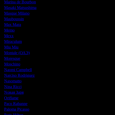
Marina de Bourbon
Masaki Matsushima
Masque Milano
Mauboussin
Max Mara
Memo
Mexx
Miraculum
Miu Miu
Montale (ОАЭ)
Moresque
Moschino
Naomi Campbell
Narciso Rodriguez
Nasomatto
Nina Ricci
Nовая Заря
Oriflame
Paco Rabanne
Paloma Picasso
Paris Hilton