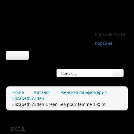
Корзина пуста
Корзина
Главная
О компании
Home
Каталог
Женская парфюмерия
Elizabeth Arden
О нас
Elizabeth Arden Green Tea pour femme 100 ml
Правила
Доставка
ВХОД