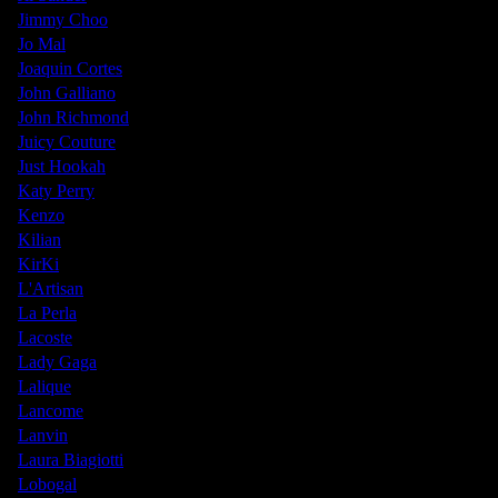
Jimmy Choo
Jo Mal
Joaquin Cortes
John Galliano
John Richmond
Juicy Couture
Just Hookah
Katy Perry
Kenzo
Kilian
KirKi
L'Artisan
La Perla
Lacoste
Lady Gaga
Lalique
Lancome
Lanvin
Laura Biagiotti
Lobogal