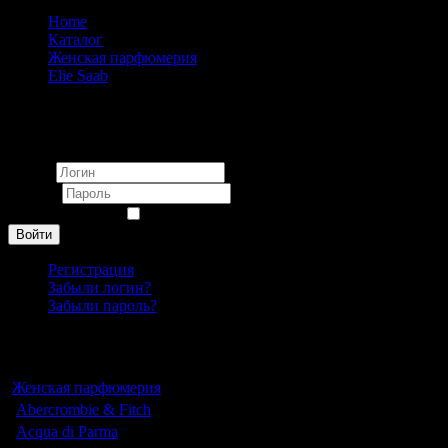
Home
Каталог
Женская парфюмерия
Elie Saab
Elie Saab Nuit Noor eau de parfum pour femme 90ml
Вход
Логин
Пароль
Запомнить меня
Войти
Регистрация
Забыли логин?
Забыли пароль?
Каталог
Женская парфюмерия
Abercrombie & Fitch
Acqua di Parma