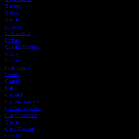
Burberry
Bvlgari
Byredo
Cacharel
Calvin Klein
Carbine
Carolina Herrera
Cartier
Carven
Celine Dion
Cerruti
Chanel
Chloe
Chopard
Christian Lacroix
Christina Aguilera
Cindy Crawford
Clarins
Clive Christian
COACH