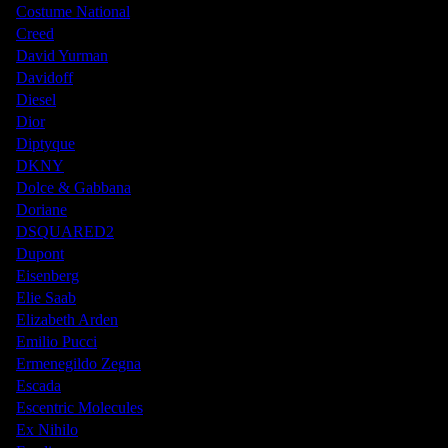
Costume National
Creed
David Yurman
Davidoff
Diesel
Dior
Diptyque
DKNY
Dolce & Gabbana
Doriane
DSQUARED2
Dupont
Eisenberg
Elie Saab
Elizabeth Arden
Emilio Pucci
Ermenegildo Zegna
Escada
Escentric Molecules
Ex Nihilo