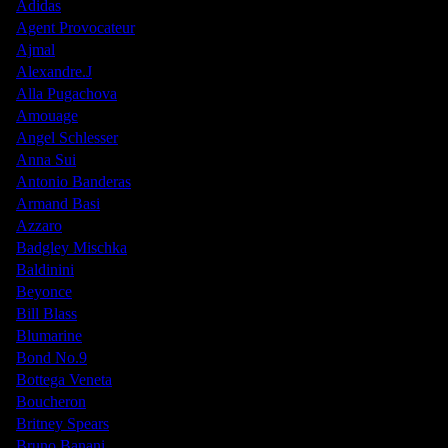
Adidas
Agent Provocateur
Ajmal
Alexandre.J
Alla Pugachova
Amouage
Angel Schlesser
Anna Sui
Antonio Banderas
Armand Basi
Azzaro
Badgley Mischka
Baldinini
Beyonce
Bill Blass
Blumarine
Bond No.9
Bottega Veneta
Boucheron
Britney Spears
Bruno Banani