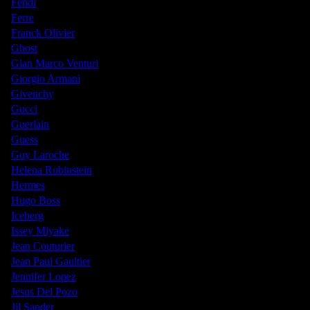
Fendi
Ferre
Franck Olivier
Ghost
Gian Marco Venturi
Giorgio Armani
Givenchy
Gucci
Guerlain
Guess
Guy Laroche
Helena Rubinstein
Hermes
Hugo Boss
Iceberg
Issey Miyake
Jean Couturier
Jean Paul Gaultier
Jennifer Lopez
Jesus Del Pozo
Jil Sander