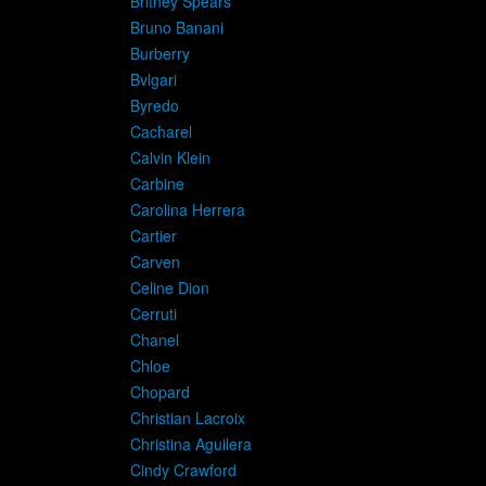
Britney Spears
Bruno Banani
Burberry
Bvlgari
Byredo
Cacharel
Calvin Klein
Carbine
Carolina Herrera
Cartier
Carven
Celine Dion
Cerruti
Chanel
Chloe
Chopard
Christian Lacroix
Christina Aguilera
Cindy Crawford