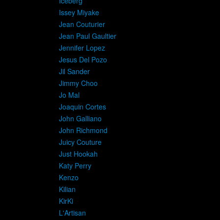
Iceberg
Issey Miyake
Jean Couturier
Jean Paul Gaultier
Jennifer Lopez
Jesus Del Pozo
Jil Sander
Jimmy Choo
Jo Mal
Joaquin Cortes
John Galliano
John Richmond
Juicy Couture
Just Hookah
Katy Perry
Kenzo
Kilian
KirKi
L'Artisan