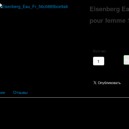
Eisenberg Ea
pour femme 
Кол-во:
ние
Отзывы