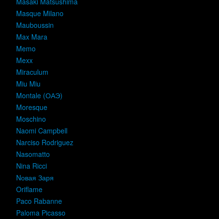
Masaki Matsushima
Masque Milano
Mauboussin
Max Mara
Memo
Mexx
Miraculum
Miu Miu
Montale (ОАЭ)
Moresque
Moschino
Naomi Campbell
Narciso Rodriguez
Nasomatto
Nina Ricci
Nовая Заря
Oriflame
Paco Rabanne
Paloma Picasso