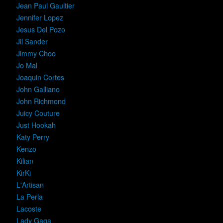
Jean Paul Gaultier
Jennifer Lopez
Jesus Del Pozo
Jil Sander
Jimmy Choo
Jo Mal
Joaquin Cortes
John Galliano
John Richmond
Juicy Couture
Just Hookah
Katy Perry
Kenzo
Kilian
KirKi
L'Artisan
La Perla
Lacoste
Lady Gaga