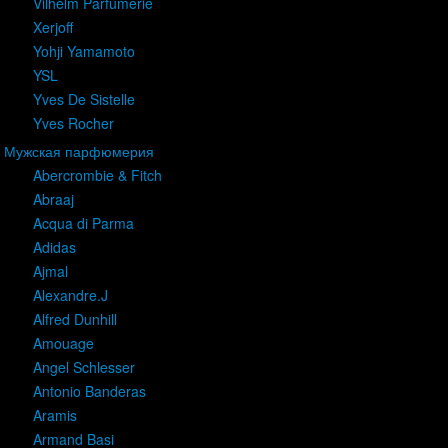
Vilhelm Parfumerie
Xerjoff
Yohji Yamamoto
YSL
Yves De Sistelle
Yves Rocher
Мужская парфюмерия
Abercrombie & Fitch
Abraaj
Acqua di Parma
Adidas
Ajmal
Alexandre.J
Alfred Dunhill
Amouage
Angel Schlesser
Antonio Banderas
Aramis
Armand Basi