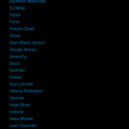
Escentric Molecules
Ex Nihilo
Fendi
Ferre
Franck Olivier
Ghost
Gian Marco Venturi
Giorgio Armani
Givenchy
Gucci
Guerlain
Guess
Guy Laroche
Helena Rubinstein
Hermes
Hugo Boss
Iceberg
Issey Miyake
Jean Couturier