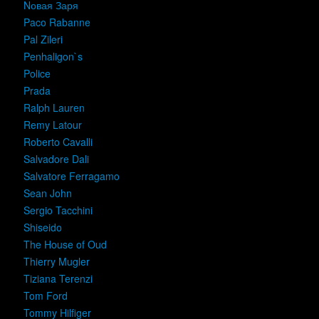
Nовая Заря
Paco Rabanne
Pal Zileri
Penhaligon`s
Police
Prada
Ralph Lauren
Remy Latour
Roberto Cavalli
Salvadore Dali
Salvatore Ferragamo
Sean John
Sergio Tacchini
Shiseido
The House of Oud
Thierry Mugler
Tiziana Terenzi
Tom Ford
Tommy Hilfiger