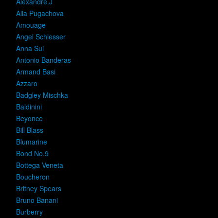
Alexandre.J
Alla Pugachova
Amouage
Angel Schlesser
Anna Sui
Antonio Banderas
Armand Basi
Azzaro
Badgley Mischka
Baldinini
Beyonce
Bill Blass
Blumarine
Bond No.9
Bottega Veneta
Boucheron
Britney Spears
Bruno Banani
Burberry