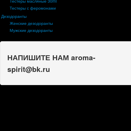
Тестеры масляные 30ml
Тестеры с феромонами
Дезодоранты
Женские дезодоранты
Мужские дезодоранты
НАПИШИТЕ НАМ aroma-
spirit@bk.ru