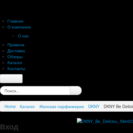
Главная
О компании
О нас
Правила
Доставка
Обзоры
Каталог
Контакты
Главная
О компании
О нас
Home
Каталог
Женская парфюмерия
DKNY
DKNY Be Delici
Правила
Доставка
Обзоры
Вход
Каталог