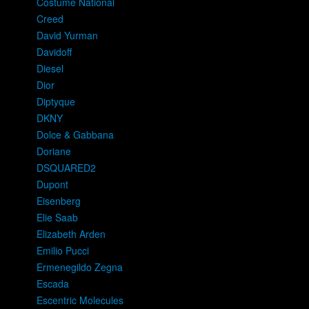
Costume National
Creed
David Yurman
Davidoff
Diesel
Dior
Diptyque
DKNY
Dolce & Gabbana
Doriane
DSQUARED2
Dupont
Eisenberg
Elie Saab
Elizabeth Arden
Emilio Pucci
Ermenegildo Zegna
Escada
Escentric Molecules