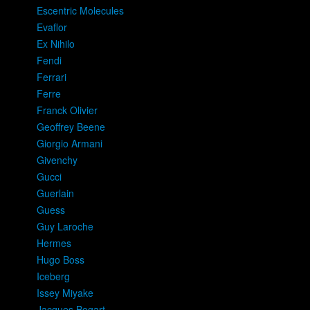
Escentric Molecules
Evaflor
Ex Nihilo
Fendi
Ferrari
Ferre
Franck Olivier
Geoffrey Beene
Giorgio Armani
Givenchy
Gucci
Guerlain
Guess
Guy Laroche
Hermes
Hugo Boss
Iceberg
Issey Miyake
Jacques Bogart