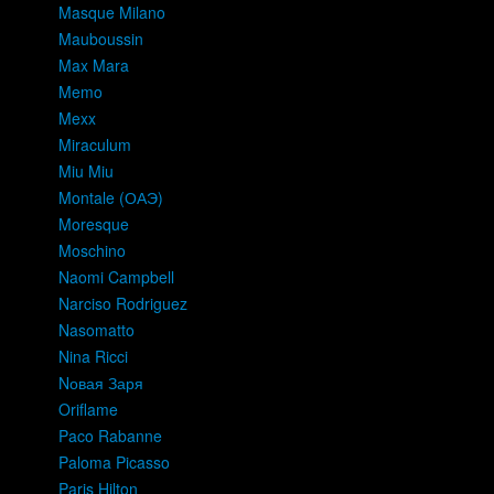
Masque Milano
Mauboussin
Max Mara
Memo
Mexx
Miraculum
Miu Miu
Montale (ОАЭ)
Moresque
Moschino
Naomi Campbell
Narciso Rodriguez
Nasomatto
Nina Ricci
Nовая Заря
Oriflame
Paco Rabanne
Paloma Picasso
Paris Hilton