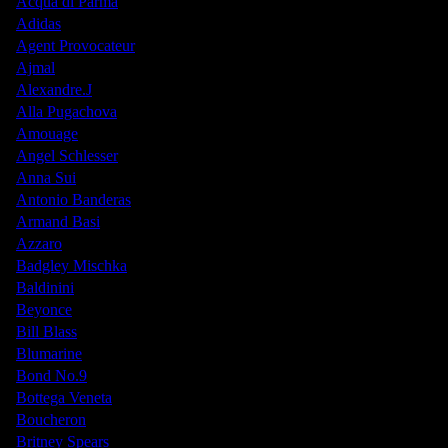
Acqua di Parma
Adidas
Agent Provocateur
Ajmal
Alexandre.J
Alla Pugachova
Amouage
Angel Schlesser
Anna Sui
Antonio Banderas
Armand Basi
Azzaro
Badgley Mischka
Baldinini
Beyonce
Bill Blass
Blumarine
Bond No.9
Bottega Veneta
Boucheron
Britney Spears