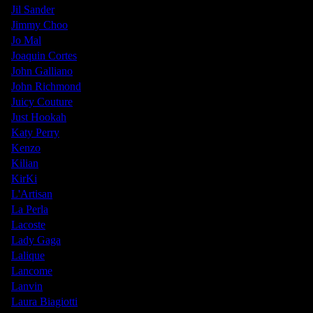
Jil Sander
Jimmy Choo
Jo Mal
Joaquin Cortes
John Galliano
John Richmond
Juicy Couture
Just Hookah
Katy Perry
Kenzo
Kilian
KirKi
L'Artisan
La Perla
Lacoste
Lady Gaga
Lalique
Lancome
Lanvin
Laura Biagiotti