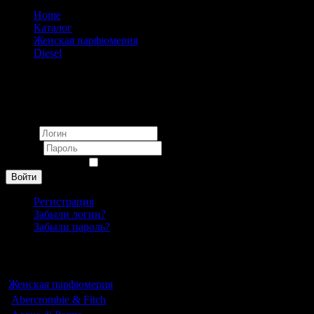
Home
Каталог
Женская парфюмерия
Diesel
Diesel Fuel For Life Customizable eau de parfum pour femme
75ml
Вход
Логин
Пароль
Запомнить меня
Войти
Регистрация
Забыли логин?
Забыли пароль?
Каталог
Женская парфюмерия
Abercrombie & Fitch