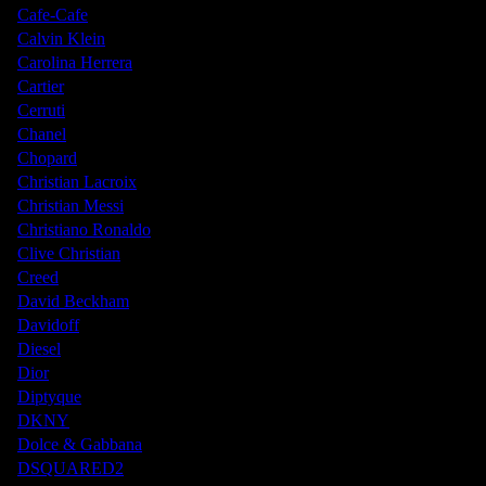
Cafe-Cafe
Calvin Klein
Carolina Herrera
Cartier
Cerruti
Chanel
Chopard
Christian Lacroix
Christian Messi
Christiano Ronaldo
Clive Christian
Creed
David Beckham
Davidoff
Diesel
Dior
Diptyque
DKNY
Dolce & Gabbana
DSQUARED2