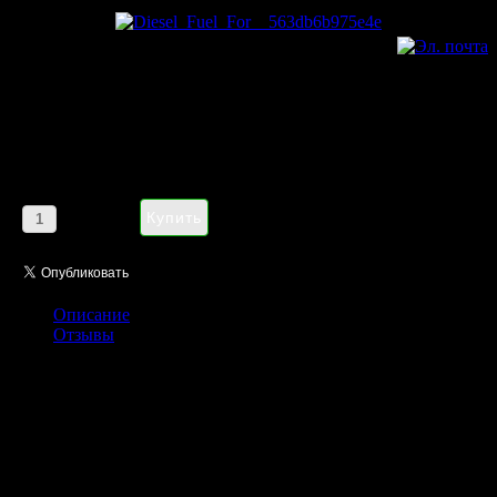
Diesel Fuel For Life
Customizable eau de parfum
pour femme 75ml
Цена:
1185,00 руб
Кол-во:
Описание
Отзывы
Коллекционное издание Diesel Fuel for Life Customizable для
редизайна имиджа флакона Diesel Fuel For Life Women. Теперь
флакончик можно переодевать в разные одёжки. Выпущен в 2007.
Верхние ноты: мандарин, розовый перец
Ноты сердца: черная смородина, жасмин
Базовые ноты: пачули, мускус
Сезон: зима, весна, лето, осень