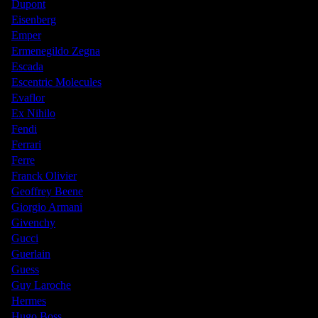
Dupont
Eisenberg
Emper
Ermenegildo Zegna
Escada
Escentric Molecules
Evaflor
Ex Nihilo
Fendi
Ferrari
Ferre
Franck Olivier
Geoffrey Beene
Giorgio Armani
Givenchy
Gucci
Guerlain
Guess
Guy Laroche
Hermes
Hugo Boss