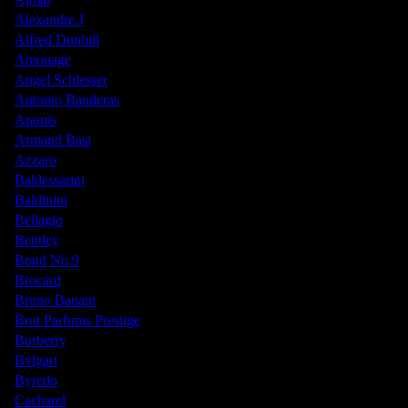
Alexandre.J
Alfred Dunhill
Amouage
Angel Schlesser
Antonio Banderas
Aramis
Armand Basi
Azzaro
Baldessarini
Baldinini
Bellagio
Bentley
Bond No.9
Brocard
Bruno Banani
Brut Parfums Prestige
Burberry
Bvlgari
Byredo
Cacharel