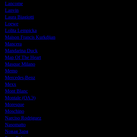
Lancome
Lanvin
Laura Biagiotti
Loewe
Lolita Lempicka
Maison Francis Kurkdjian
Mancera
Mandarina Duck
Map Of The Heart
Masque Milano
Memo
Mercedes-Benz
Mexx
Mont Blanc
Montale (ОАЭ)
Moresque
Moschino
Narciso Rodriguez
Nasomatto
Nовая Заря