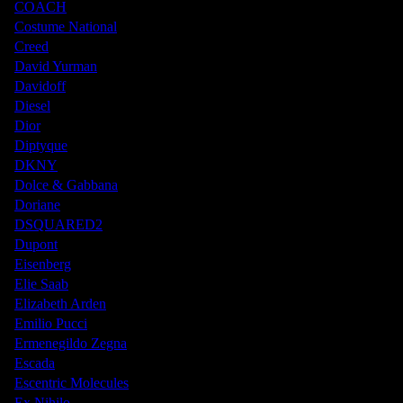
COACH
Costume National
Creed
David Yurman
Davidoff
Diesel
Dior
Diptyque
DKNY
Dolce & Gabbana
Doriane
DSQUARED2
Dupont
Eisenberg
Elie Saab
Elizabeth Arden
Emilio Pucci
Ermenegildo Zegna
Escada
Escentric Molecules
Ex Nihilo