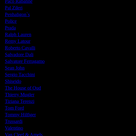
Paco Rabanne
Pal Zileri
Penhaligon`s
Police
Prada
Ralph Lauren
Remy Latour
Roberto Cavalli
Salvadore Dali
Salvatore Ferragamo
Sean John
Sergio Tacchini
Shiseido
The House of Oud
Thierry Mugler
Tiziana Terenzi
Tom Ford
Tommy Hilfiger
Trussardi
Valentino
Van Cleef & Arpels