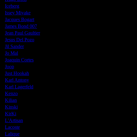
Iceberg
Issey Miyake
Jacques Bogart
James Bond 007
Jean Paul Gaultier
Jesus Del Pozo
Jil Sander
Jo Mal
Joaquin Cortes
Joop
Just Hookah
Karl Antony
Karl Lagerfeld
Kenzo
Kilian
Kinski
KirKi
L'Artisan
Lacoste
Lalique