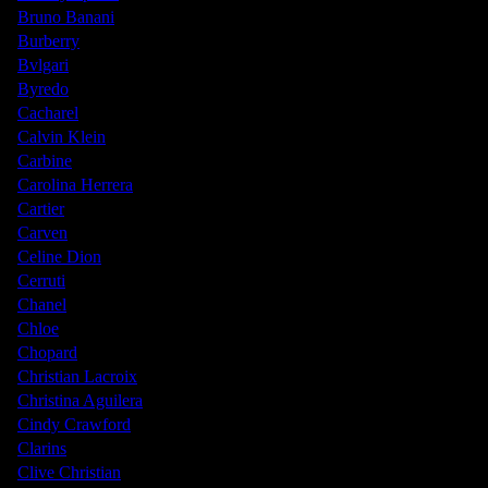
Bruno Banani
Burberry
Bvlgari
Byredo
Cacharel
Calvin Klein
Carbine
Carolina Herrera
Cartier
Carven
Celine Dion
Cerruti
Chanel
Chloe
Chopard
Christian Lacroix
Christina Aguilera
Cindy Crawford
Clarins
Clive Christian