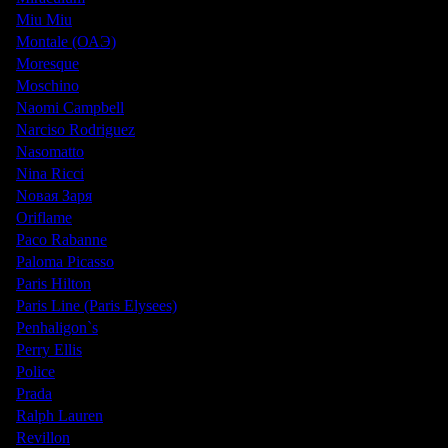
Miu Miu
Montale (ОАЭ)
Moresque
Moschino
Naomi Campbell
Narciso Rodriguez
Nasomatto
Nina Ricci
Nовая Заря
Oriflame
Paco Rabanne
Paloma Picasso
Paris Hilton
Paris Line (Paris Elysees)
Penhaligon`s
Perry Ellis
Police
Prada
Ralph Lauren
Revillon