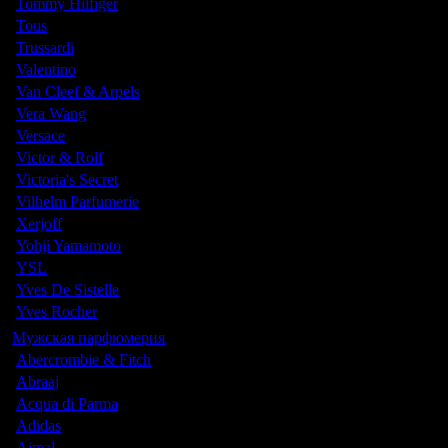
Tommy Hilfiger
Tous
Trussardi
Valentino
Van Cleef & Arpels
Vera Wang
Versace
Victor & Rolf
Victoria's Secret
Vilhelm Parfumerie
Xerjoff
Yohji Yamamoto
YSL
Yves De Sistelle
Yves Rocher
Мужская парфюмерия
Abercrombie & Fitch
Abraaj
Acqua di Parma
Adidas
Ajmal