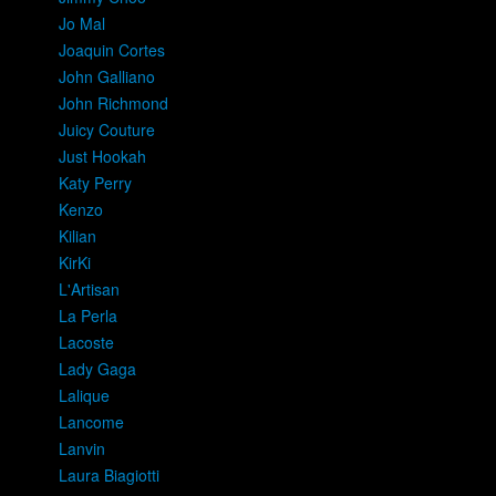
Jo Mal
Joaquin Cortes
John Galliano
John Richmond
Juicy Couture
Just Hookah
Katy Perry
Kenzo
Kilian
KirKi
L'Artisan
La Perla
Lacoste
Lady Gaga
Lalique
Lancome
Lanvin
Laura Biagiotti