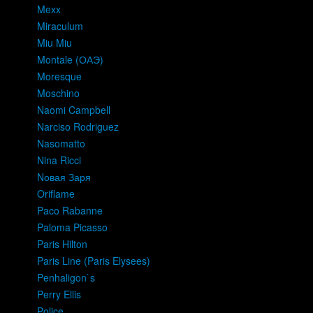
Mexx
Miraculum
Miu Miu
Montale (ОАЭ)
Moresque
Moschino
Naomi Campbell
Narciso Rodriguez
Nasomatto
Nina Ricci
Nовая Заря
Oriflame
Paco Rabanne
Paloma Picasso
Paris Hilton
Paris Line (Paris Elysees)
Penhaligon`s
Perry Ellis
Police