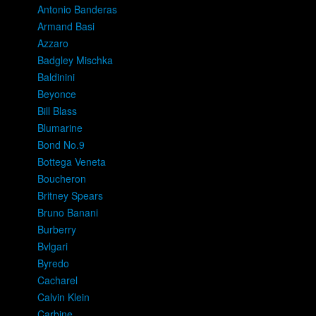
Antonio Banderas
Armand Basi
Azzaro
Badgley Mischka
Baldinini
Beyonce
Bill Blass
Blumarine
Bond No.9
Bottega Veneta
Boucheron
Britney Spears
Bruno Banani
Burberry
Bvlgari
Byredo
Cacharel
Calvin Klein
Carbine