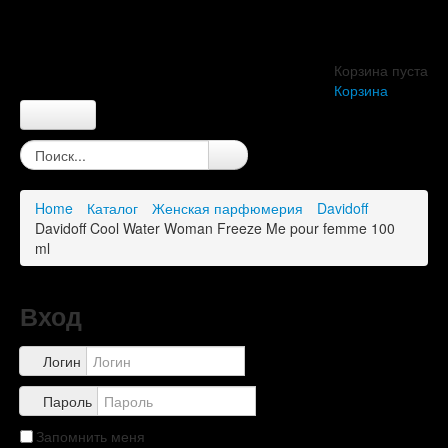
Корзина пуста
Корзина
Главная
О компании
О нас
Home
Каталог
Женская парфюмерия
Davidoff
Правила
Davidoff Cool Water Woman Freeze Me pour femme 100
Доставка
ml
Обзоры
Каталог
Контакты
Вход
Логин
Пароль
Запомнить меня