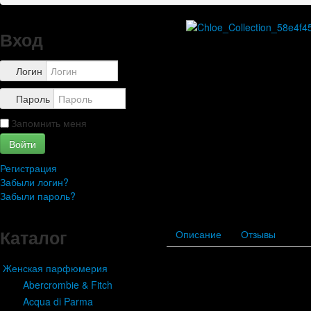
Правила
Доставка
Обзоры
Вход
Каталог
Контакты
Логин
Пароль
Запомнить меня
Войти
Регистрация
Забыли логин?
Забыли пароль?
Каталог
Описание
Отзывы
Женская парфюмерия
Abercrombie & Fitch
Acqua di Parma