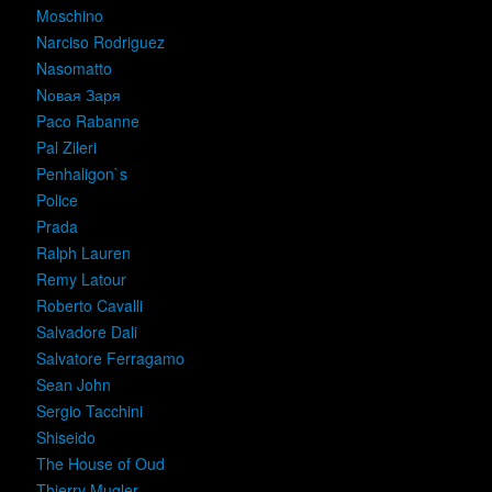
Moschino
Narciso Rodriguez
Nasomatto
Nовая Заря
Paco Rabanne
Pal Zileri
Penhaligon`s
Police
Prada
Ralph Lauren
Remy Latour
Roberto Cavalli
Salvadore Dali
Salvatore Ferragamo
Sean John
Sergio Tacchini
Shiseido
The House of Oud
Thierry Mugler