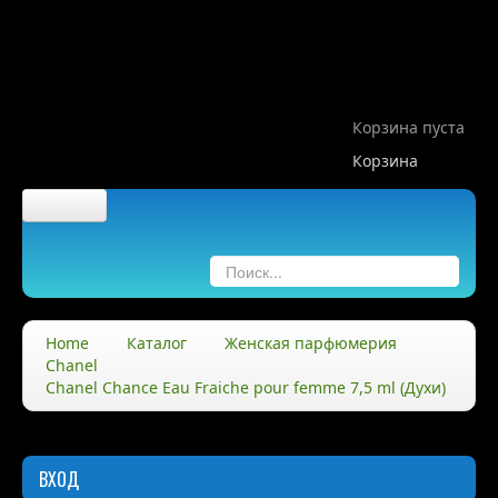
Корзина пуста
Корзина
Главная
О компании
Home
Каталог
Женская парфюмерия
Chanel
О нас
Chanel Chance Eau Fraiche pour femme 7,5 ml (Духи)
Правила
Доставка
ВХОД