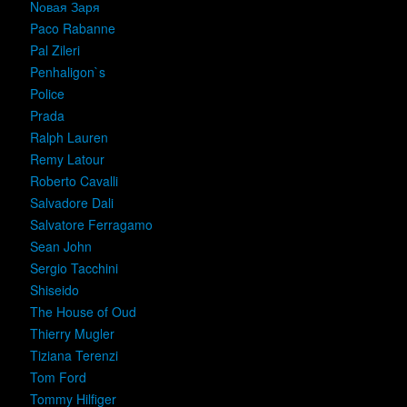
Nовая Заря
Paco Rabanne
Pal Zileri
Penhaligon`s
Police
Prada
Ralph Lauren
Remy Latour
Roberto Cavalli
Salvadore Dali
Salvatore Ferragamo
Sean John
Sergio Tacchini
Shiseido
The House of Oud
Thierry Mugler
Tiziana Terenzi
Tom Ford
Tommy Hilfiger