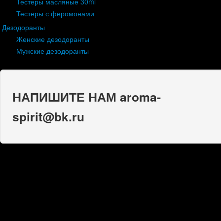
Тестеры масляные 30ml
Тестеры с феромонами
Дезодоранты
Женские дезодоранты
Мужские дезодоранты
НАПИШИТЕ НАМ aroma-
spirit@bk.ru