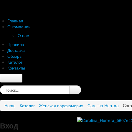
Главная
О компании
О нас
Правила
Доставка
Обзоры
Каталог
Контакты
Главная
О компании
О нас
Home
Каталог
Женская парфюмерия
Carolina Herrera
Caro
Правила
Доставка
Обзоры
Вход
Каталог