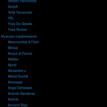
Vilhelm Parfumerie
Xerjoff
Yohji Yamamoto
YSL
Yves De Sistelle
Yves Rocher
Мужская парфюмерия
Abercrombie & Fitch
Abraaj
Acqua di Parma
Adidas
Ajmal
Alexandre.J
Alfred Dunhill
Amouage
Angel Schlesser
Antonio Banderas
Aramis
Armand Basi