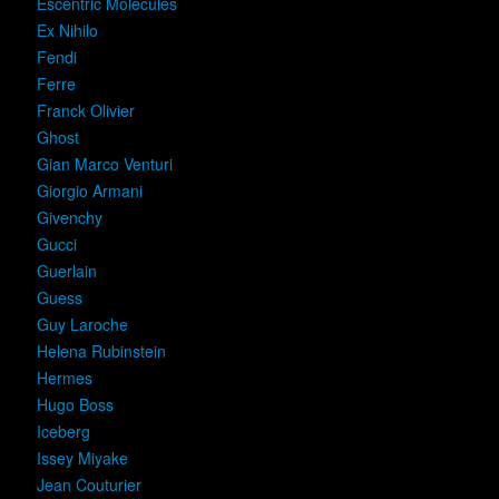
Escentric Molecules
Ex Nihilo
Fendi
Ferre
Franck Olivier
Ghost
Gian Marco Venturi
Giorgio Armani
Givenchy
Gucci
Guerlain
Guess
Guy Laroche
Helena Rubinstein
Hermes
Hugo Boss
Iceberg
Issey Miyake
Jean Couturier