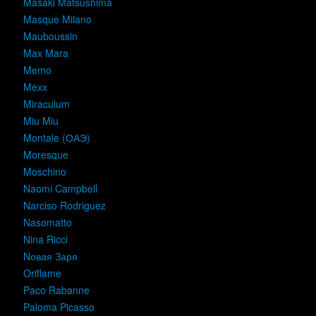
Masaki Matsushima
Masque Milano
Mauboussin
Max Mara
Memo
Mexx
Miraculum
Miu Miu
Montale (ОАЭ)
Moresque
Moschino
Naomi Campbell
Narciso Rodriguez
Nasomatto
Nina Ricci
Nовая Заря
Oriflame
Paco Rabanne
Paloma Picasso