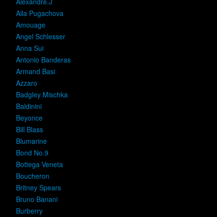
Alexandre.J
Alla Pugachova
Amouage
Angel Schlesser
Anna Sui
Antonio Banderas
Armand Basi
Azzaro
Badgley Mischka
Baldinini
Beyonce
Bill Blass
Blumarine
Bond No.9
Bottega Veneta
Boucheron
Britney Spears
Bruno Banani
Burberry