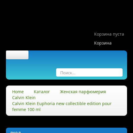
Корзина пуста
Корзина
Главная
О компании
Home
Каталог
Женская парфюмерия
Calvin Klein
О нас
Calvin Klein Euphoria new collectible edition pour
femme 100 ml
Правила
Доставка