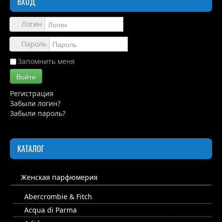
ВХОД
Обзоры
Каталог
Логин
Контакты
Пароль
Запомнить меня
Войти
Регистрация
Забыли логин?
Забыли пароль?
КАТАЛОГ
Женская парфюмерия
Abercrombie & Fitch
Acqua di Parma