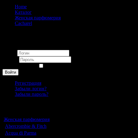
Home
Каталог
Женская парфюмерия
Cacharel
Cacharel Amor Amor Eau Fraiche 2005 pour femme 100 ml
Вход
Логин
Пароль
Запомнить меня
Войти
Регистрация
Забыли логин?
Забыли пароль?
Каталог
Женская парфюмерия
Abercrombie & Fitch
Acqua di Parma