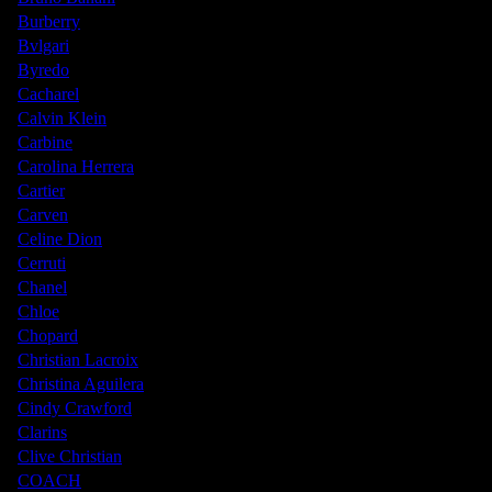
Burberry
Bvlgari
Byredo
Cacharel
Calvin Klein
Carbine
Carolina Herrera
Cartier
Carven
Celine Dion
Cerruti
Chanel
Chloe
Chopard
Christian Lacroix
Christina Aguilera
Cindy Crawford
Clarins
Clive Christian
COACH