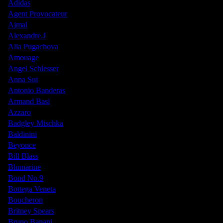
Adidas
Agent Provocateur
Ajmal
Alexandre.J
Alla Pugachova
Amouage
Angel Schlesser
Anna Sui
Antonio Banderas
Armand Basi
Azzaro
Badgley Mischka
Baldinini
Beyonce
Bill Blass
Blumarine
Bond No.9
Bottega Veneta
Boucheron
Britney Spears
Bruno Banani