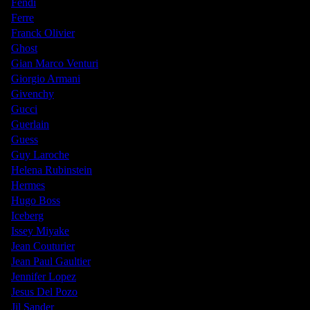
Fendi
Ferre
Franck Olivier
Ghost
Gian Marco Venturi
Giorgio Armani
Givenchy
Gucci
Guerlain
Guess
Guy Laroche
Helena Rubinstein
Hermes
Hugo Boss
Iceberg
Issey Miyake
Jean Couturier
Jean Paul Gaultier
Jennifer Lopez
Jesus Del Pozo
Jil Sander