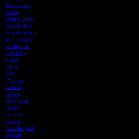
Jimmy Choo
Jo Mal
Joaquin Cortes
John Galliano
John Richmond
Juicy Couture
Just Hookah
Katy Perry
Kenzo
Kilian
KirKi
L'Artisan
La Perla
Lacoste
Lady Gaga
Lalique
Lancome
Lanvin
Laura Biagiotti
Lobogal