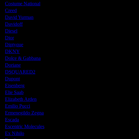
Costume National
Creed
David Yurman
Davidoff
Diesel
Dior
Diptyque
DKNY
Dolce & Gabbana
Doriane
DSQUARED2
Dupont
Eisenberg
Elie Saab
Elizabeth Arden
Emilio Pucci
Ermenegildo Zegna
Escada
Escentric Molecules
Ex Nihilo