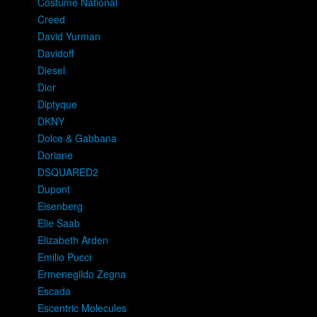
Costume National
Creed
David Yurman
Davidoff
Diesel
Dior
Diptyque
DKNY
Dolce & Gabbana
Doriane
DSQUARED2
Dupont
Eisenberg
Elie Saab
Elizabeth Arden
Emilio Pucci
Ermenegildo Zegna
Escada
Escentric Molecules