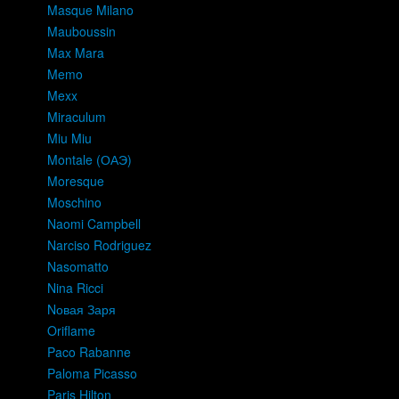
Masque Milano
Mauboussin
Max Mara
Memo
Mexx
Miraculum
Miu Miu
Montale (ОАЭ)
Moresque
Moschino
Naomi Campbell
Narciso Rodriguez
Nasomatto
Nina Ricci
Nовая Заря
Oriflame
Paco Rabanne
Paloma Picasso
Paris Hilton