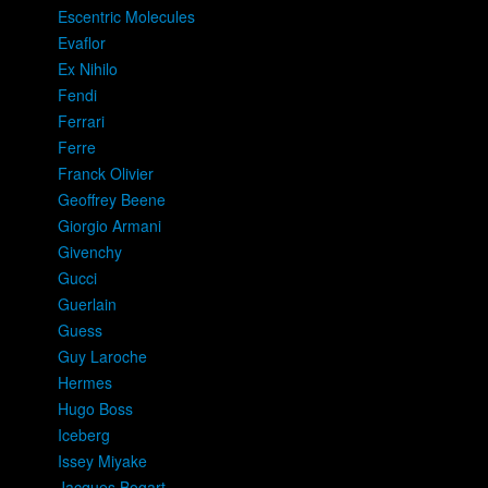
Escentric Molecules
Evaflor
Ex Nihilo
Fendi
Ferrari
Ferre
Franck Olivier
Geoffrey Beene
Giorgio Armani
Givenchy
Gucci
Guerlain
Guess
Guy Laroche
Hermes
Hugo Boss
Iceberg
Issey Miyake
Jacques Bogart