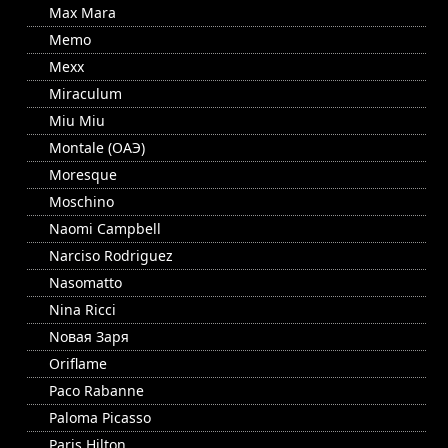
Max Mara
Memo
Mexx
Miraculum
Miu Miu
Montale (ОАЭ)
Moresque
Moschino
Naomi Campbell
Narciso Rodriguez
Nasomatto
Nina Ricci
Nовая Заря
Oriflame
Paco Rabanne
Paloma Picasso
Paris Hilton