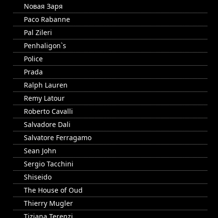
Nовая Заря
Paco Rabanne
Pal Zileri
Penhaligon`s
Police
Prada
Ralph Lauren
Remy Latour
Roberto Cavalli
Salvadore Dali
Salvatore Ferragamo
Sean John
Sergio Tacchini
Shiseido
The House of Oud
Thierry Mugler
Tiziana Terenzi