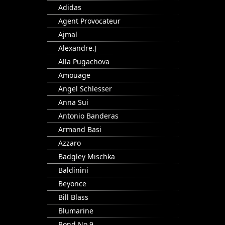
Adidas
Agent Provocateur
Ajmal
Alexandre.J
Alla Pugachova
Amouage
Angel Schlesser
Anna Sui
Antonio Banderas
Armand Basi
Azzaro
Badgley Mischka
Baldinini
Beyonce
Bill Blass
Blumarine
Bond No.9