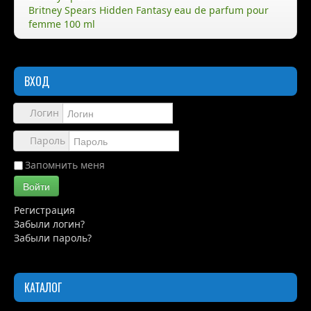
Britney Spears Hidden Fantasy eau de parfum pour
femme 100 ml
Правила
Доставка
ВХОД
Обзоры
Каталог
Логин
Контакты
Пароль
Запомнить меня
Войти
Регистрация
Забыли логин?
Забыли пароль?
КАТАЛОГ