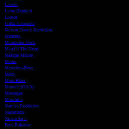
Lanvin
Laura Biagiotti
Loewe
Lolita Lempicka
Maison Francis Kurkdjian
Mancera
Mandarina Duck
Map Of The Heart
Masque Milano
Memo
Mercedes-Benz
Mexx
Mont Blanc
Montale (ОАЭ)
Moresque
Moschino
Narciso Rodriguez
Nasomatto
Nовая Заря
Paco Rabanne