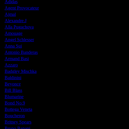
Adidas
Agent Provocateur
Ajmal
Alexandre.J
Alla Pugachova
Amouage
Angel Schlesser
Anna Sui
Antonio Banderas
Armand Basi
Azzaro
Badgley Mischka
Baldinini
Beyonce
Bill Blass
Blumarine
Bond No.9
Bottega Veneta
Boucheron
Britney Spears
Bruno Banani