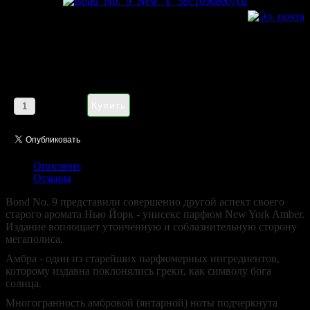
Mont Blanc Emblem pour
homme 100 ml
Цена:
1185,00 руб
Кол-во:
Описание
Отзывы
Bond No. 9 представили совершенно другой аспект своего
старого аромата Нью Йорк - унисекс парфюм New York Amber.
Издание воплощает утонченную и соблазнительную сторону
мегаполиса.
Амбра - один из старейших парфюмерных ингредиентов,
которому издавна поклонялись греки, как символу бога
солнца.
Многогранность амбровой (янтарной) ноты подчеркнута