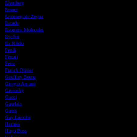
Eisenberg
Emper
Ermenegildo Zegna
Escada
Escentric Molecules
Evaflor
Ex Nihilo
Fendi
Ferrari
Ferre
Franck Olivier
Geoffrey Beene
Giorgio Armani
Givenchy
Gucci
Guerlain
Guess
Guy Laroche
Hermes
Hugo Boss