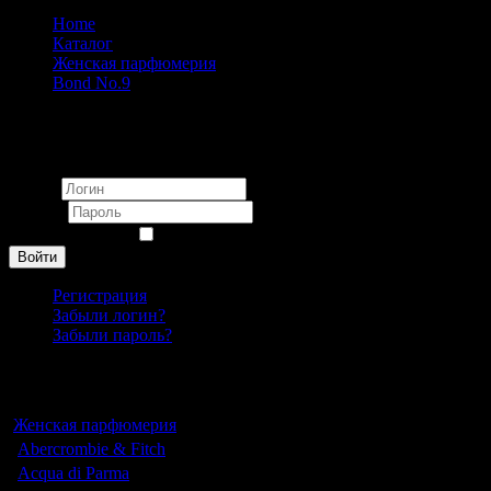
Home
Каталог
Женская парфюмерия
Bond No.9
Mont Blanc Emblem pour homme 100 ml
Вход
Логин
Пароль
Запомнить меня
Войти
Регистрация
Забыли логин?
Забыли пароль?
Каталог
Женская парфюмерия
Abercrombie & Fitch
Acqua di Parma