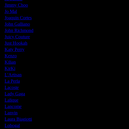
Jimmy Choo
Jo Mal
Joaquin Cortes
John Galliano
John Richmond
Juicy Couture
Just Hookah
Katy Perry
Kenzo
Kilian
KirKi
L'Artisan
La Perla
Lacoste
Lady Gaga
Lalique
Lancome
Lanvin
Laura Biagiotti
Lobogal