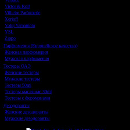
Victor & Rolf
Vilhelm Parfumerie
Xerjoff
Yohji Yamamoto
YSL
Zippo
Парфюмерия (Европейское качество)
Женская парфюмерия
Мужская парфюмерия
Тестеры ОАЭ
Женские тестеры
Мужские тестеры
Тестеры 50ml
Тестеры масляные 30ml
Тестеры с феромонами
Дезодоранты
Женские дезодоранты
Мужские дезодоранты