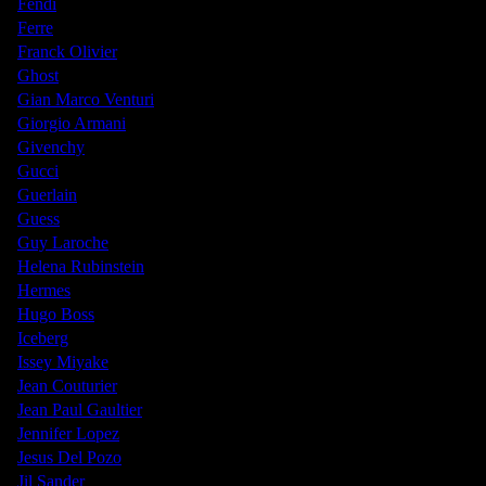
Fendi
Ferre
Franck Olivier
Ghost
Gian Marco Venturi
Giorgio Armani
Givenchy
Gucci
Guerlain
Guess
Guy Laroche
Helena Rubinstein
Hermes
Hugo Boss
Iceberg
Issey Miyake
Jean Couturier
Jean Paul Gaultier
Jennifer Lopez
Jesus Del Pozo
Jil Sander