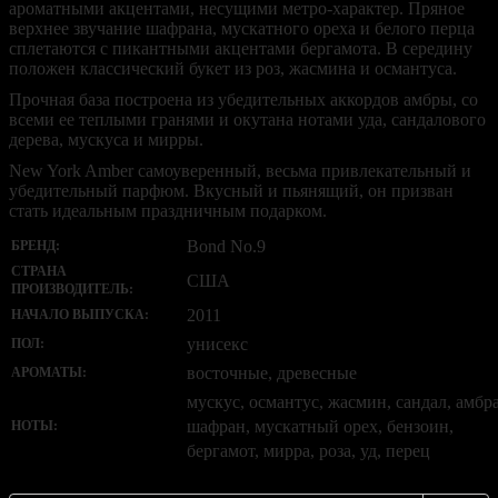
ароматными акцентами, несущими метро-характер. Пряное
верхнее звучание шафрана, мускатного ореха и белого перца
сплетаются с пикантными акцентами бергамота. В середину
положен классический букет из роз, жасмина и османтуса.
Прочная база построена из убедительных аккордов амбры, со
всеми ее теплыми гранями и окутана нотами уда, сандалового
дерева, мускуса и мирры.
New York Amber самоуверенный, весьма привлекательный и
убедительный парфюм. Вкусный и пьянящий, он призван
стать идеальным праздничным подарком.
Bond No.9
БРЕНД:
СТРАНА
США
ПРОИЗВОДИТЕЛЬ:
2011
НАЧАЛО ВЫПУСКА:
унисекс
ПОЛ:
восточные, древесные
АРОМАТЫ:
мускус, османтус, жасмин, сандал, амбра
шафран, мускатный орех, бензоин,
НОТЫ:
бергамот, мирра, роза, уд, перец