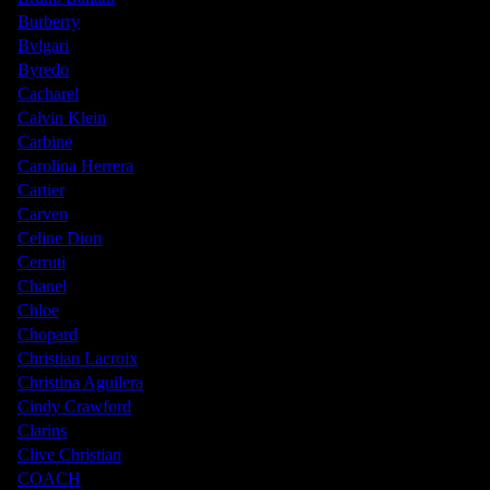
Burberry
Bvlgari
Byredo
Cacharel
Calvin Klein
Carbine
Carolina Herrera
Cartier
Carven
Celine Dion
Cerruti
Chanel
Chloe
Chopard
Christian Lacroix
Christina Aguilera
Cindy Crawford
Clarins
Clive Christian
COACH