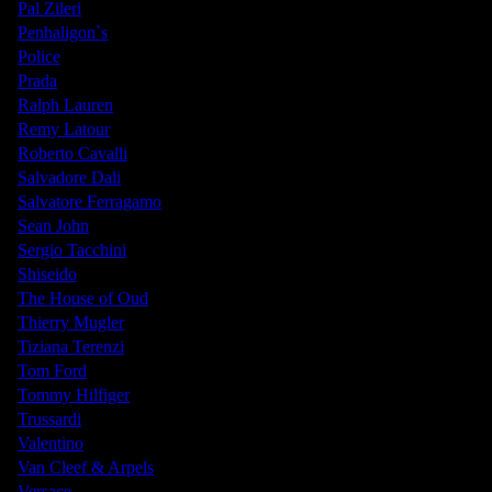
Pal Zileri
Penhaligon`s
Police
Prada
Ralph Lauren
Remy Latour
Roberto Cavalli
Salvadore Dali
Salvatore Ferragamo
Sean John
Sergio Tacchini
Shiseido
The House of Oud
Thierry Mugler
Tiziana Terenzi
Tom Ford
Tommy Hilfiger
Trussardi
Valentino
Van Cleef & Arpels
Versace