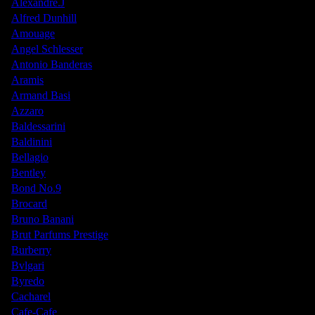
Alexandre.J
Alfred Dunhill
Amouage
Angel Schlesser
Antonio Banderas
Aramis
Armand Basi
Azzaro
Baldessarini
Baldinini
Bellagio
Bentley
Bond No.9
Brocard
Bruno Banani
Brut Parfums Prestige
Burberry
Bvlgari
Byredo
Cacharel
Cafe-Cafe