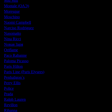
Miu Miu
Montale (ОАЭ)
Moresque
Moschino
Naomi Campbell
Narciso Rodriguez
Nasomatto
Nina Ricci
Nовая Заря
Oriflame
Paco Rabanne
Paloma Picasso
Paris Hilton
Paris Line (Paris Elysees)
Penhaligon`s
Perry Ellis
Police
Prada
Ralph Lauren
Revillon
Rihanna