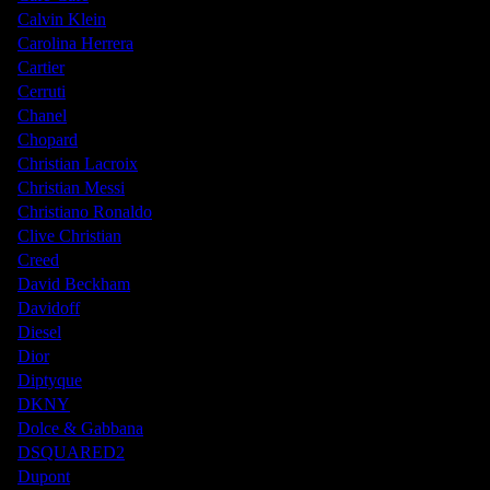
Calvin Klein
Carolina Herrera
Cartier
Cerruti
Chanel
Chopard
Christian Lacroix
Christian Messi
Christiano Ronaldo
Clive Christian
Creed
David Beckham
Davidoff
Diesel
Dior
Diptyque
DKNY
Dolce & Gabbana
DSQUARED2
Dupont