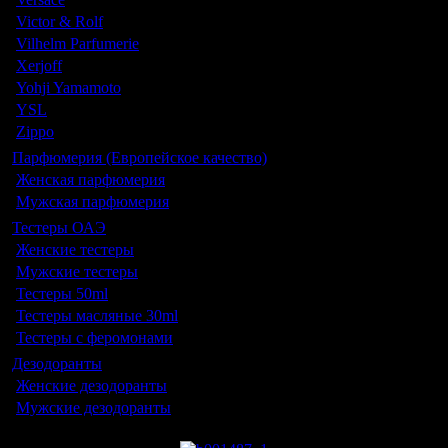
Victor & Rolf
Vilhelm Parfumerie
Xerjoff
Yohji Yamamoto
YSL
Zippo
Парфюмерия (Европейское качество)
Женская парфюмерия
Мужская парфюмерия
Тестеры ОАЭ
Женские тестеры
Мужские тестеры
Тестеры 50ml
Тестеры масляные 30ml
Тестеры с феромонами
Дезодоранты
Женские дезодоранты
Мужские дезодоранты