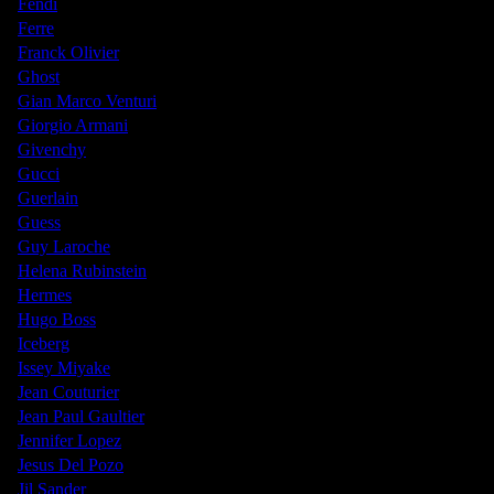
Fendi
Ferre
Franck Olivier
Ghost
Gian Marco Venturi
Giorgio Armani
Givenchy
Gucci
Guerlain
Guess
Guy Laroche
Helena Rubinstein
Hermes
Hugo Boss
Iceberg
Issey Miyake
Jean Couturier
Jean Paul Gaultier
Jennifer Lopez
Jesus Del Pozo
Jil Sander