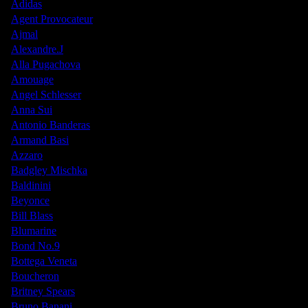
Adidas
Agent Provocateur
Ajmal
Alexandre.J
Alla Pugachova
Amouage
Angel Schlesser
Anna Sui
Antonio Banderas
Armand Basi
Azzaro
Badgley Mischka
Baldinini
Beyonce
Bill Blass
Blumarine
Bond No.9
Bottega Veneta
Boucheron
Britney Spears
Bruno Banani