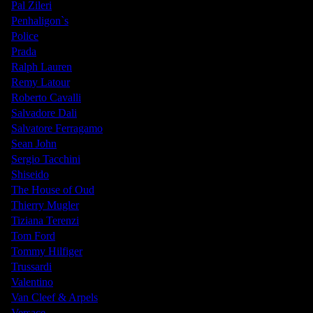
Pal Zileri
Penhaligon`s
Police
Prada
Ralph Lauren
Remy Latour
Roberto Cavalli
Salvadore Dali
Salvatore Ferragamo
Sean John
Sergio Tacchini
Shiseido
The House of Oud
Thierry Mugler
Tiziana Terenzi
Tom Ford
Tommy Hilfiger
Trussardi
Valentino
Van Cleef & Arpels
Versace