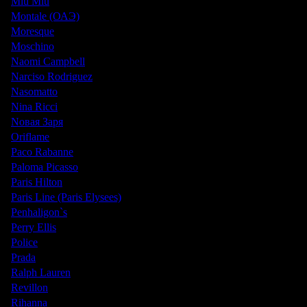
Miu Miu
Montale (ОАЭ)
Moresque
Moschino
Naomi Campbell
Narciso Rodriguez
Nasomatto
Nina Ricci
Nовая Заря
Oriflame
Paco Rabanne
Paloma Picasso
Paris Hilton
Paris Line (Paris Elysees)
Penhaligon`s
Perry Ellis
Police
Prada
Ralph Lauren
Revillon
Rihanna