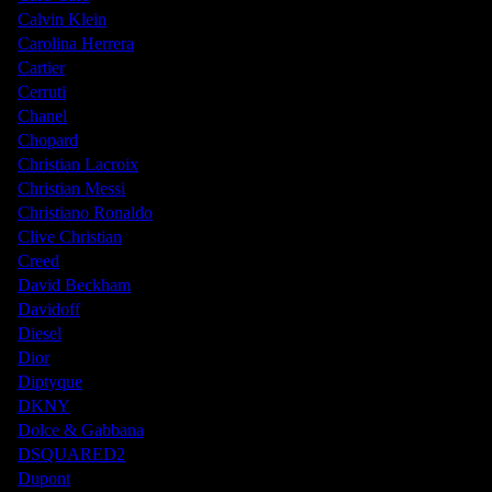
Calvin Klein
Carolina Herrera
Cartier
Cerruti
Chanel
Chopard
Christian Lacroix
Christian Messi
Christiano Ronaldo
Clive Christian
Creed
David Beckham
Davidoff
Diesel
Dior
Diptyque
DKNY
Dolce & Gabbana
DSQUARED2
Dupont