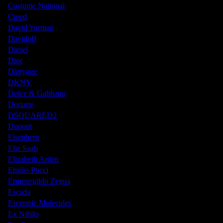
Costume National
Creed
David Yurman
Davidoff
Diesel
Dior
Diptyque
DKNY
Dolce & Gabbana
Doriane
DSQUARED2
Dupont
Eisenberg
Elie Saab
Elizabeth Arden
Emilio Pucci
Ermenegildo Zegna
Escada
Escentric Molecules
Ex Nihilo