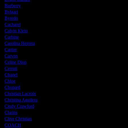
Burberry
Bvlgari
Byredo
Cacharel
Calvin Klein
Carbine
Carolina Herrera
Cartier
Carven
Celine Dion
Cerruti
Chanel
Chloe
Chopard
Christian Lacroix
Christina Aguilera
Cindy Crawford
Clarins
Clive Christian
COACH