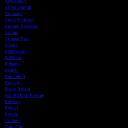
Alexandre.J
Alfred Dunhill
Amouage
Angel Schlesser
Antonio Banderas
Aramis
Armand Basi
Azzaro
Baldessarini
Baldinini
Bellagio
Bentley
Bond No.9
Brocard
Bruno Banani
Brut Parfums Prestige
Burberry
Bvlgari
Byredo
Cacharel
Cafe-Cafe