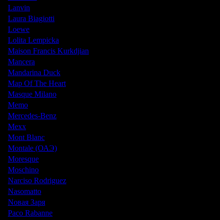
Lanvin
Laura Biagiotti
Loewe
Lolita Lempicka
Maison Francis Kurkdjian
Mancera
Mandarina Duck
Map Of The Heart
Masque Milano
Memo
Mercedes-Benz
Mexx
Mont Blanc
Montale (ОАЭ)
Moresque
Moschino
Narciso Rodriguez
Nasomatto
Nовая Заря
Paco Rabanne