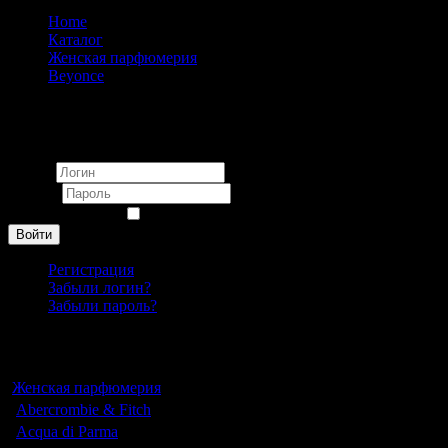
Home
Каталог
Женская парфюмерия
Beyonce
Beyonce Heat Rush pour femme 50 ml
Вход
Логин
Пароль
Запомнить меня
Войти
Регистрация
Забыли логин?
Забыли пароль?
Каталог
Женская парфюмерия
Abercrombie & Fitch
Acqua di Parma