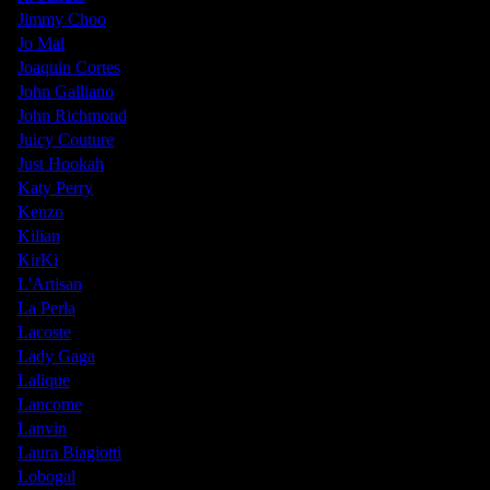
Jimmy Choo
Jo Mal
Joaquin Cortes
John Galliano
John Richmond
Juicy Couture
Just Hookah
Katy Perry
Kenzo
Kilian
KirKi
L'Artisan
La Perla
Lacoste
Lady Gaga
Lalique
Lancome
Lanvin
Laura Biagiotti
Lobogal