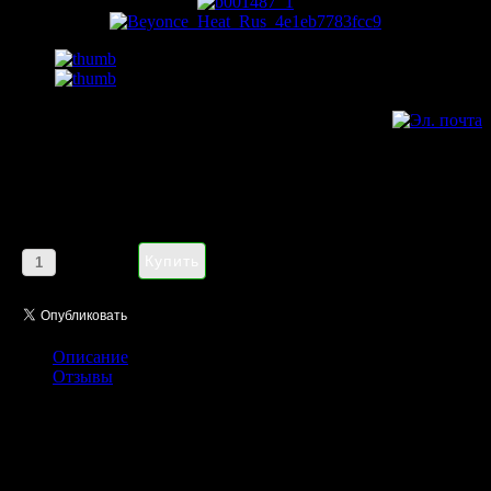
Beyonce Heat Rush pour femme
50 ml
Цена:
1185,00 руб
Кол-во:
Описание
Отзывы
Beyonce представляет очаровательную новинку – женский
аромат Heat Rush («Хит Раш»), вышедший в свет в 2011 году.
Эти духи созданы на основе фруктово-цветочных аккордов и
прекрасно дополнят образ молодой, следящей за модными