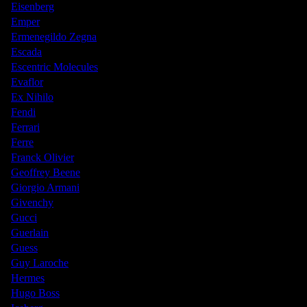
Eisenberg
Emper
Ermenegildo Zegna
Escada
Escentric Molecules
Evaflor
Ex Nihilo
Fendi
Ferrari
Ferre
Franck Olivier
Geoffrey Beene
Giorgio Armani
Givenchy
Gucci
Guerlain
Guess
Guy Laroche
Hermes
Hugo Boss