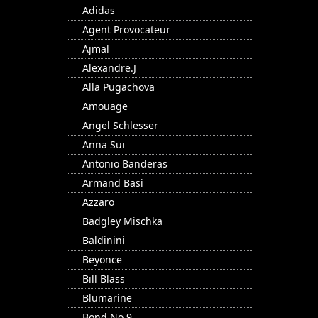
Adidas
Agent Provocateur
Ajmal
Alexandre.J
Alla Pugachova
Amouage
Angel Schlesser
Anna Sui
Antonio Banderas
Armand Basi
Azzaro
Badgley Mischka
Baldinini
Beyonce
Bill Blass
Blumarine
Bond No.9