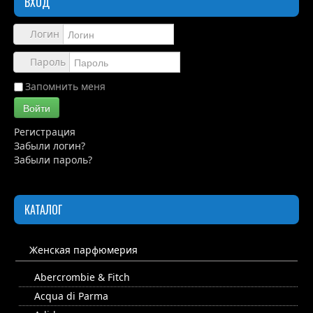
ВХОД
Обзоры
Каталог
Логин
Контакты
Пароль
Запомнить меня
Войти
Регистрация
Забыли логин?
Забыли пароль?
КАТАЛОГ
Женская парфюмерия
Abercrombie & Fitch
Acqua di Parma