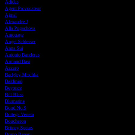
Adidas
Agent Provocateur
Ajmal
Alexandre.J
Alla Pugachova
Amouage
Angel Schlesser
Anna Sui
Antonio Banderas
Armand Basi
Azzaro
Badgley Mischka
Baldinini
Beyonce
Bill Blass
Blumarine
Bond No.9
Bottega Veneta
Boucheron
Britney Spears
Bruno Banani