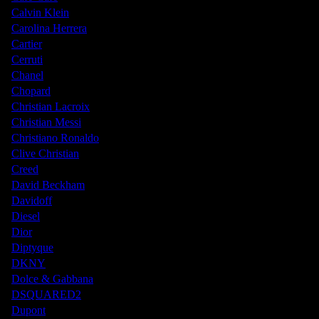
Calvin Klein
Carolina Herrera
Cartier
Cerruti
Chanel
Chopard
Christian Lacroix
Christian Messi
Christiano Ronaldo
Clive Christian
Creed
David Beckham
Davidoff
Diesel
Dior
Diptyque
DKNY
Dolce & Gabbana
DSQUARED2
Dupont