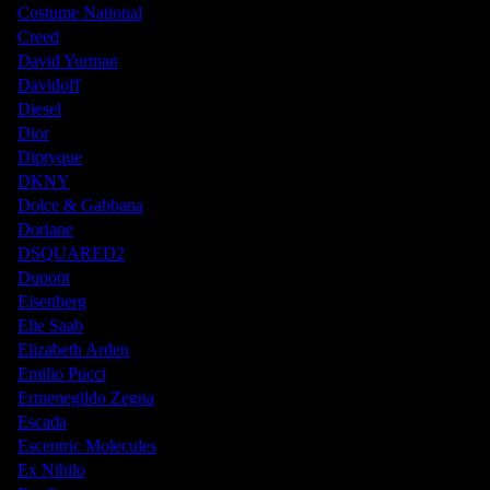
Costume National
Creed
David Yurman
Davidoff
Diesel
Dior
Diptyque
DKNY
Dolce & Gabbana
Doriane
DSQUARED2
Dupont
Eisenberg
Elie Saab
Elizabeth Arden
Emilio Pucci
Ermenegildo Zegna
Escada
Escentric Molecules
Ex Nihilo