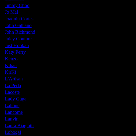
Jimmy Choo
Jo Mal
Joaquin Cortes
John Galliano
John Richmond
Juicy Couture
Just Hookah
Katy Perry
Kenzo
Kilian
KirKi
L'Artisan
La Perla
Lacoste
Lady Gaga
Lalique
Lancome
Lanvin
Laura Biagiotti
Lobogal