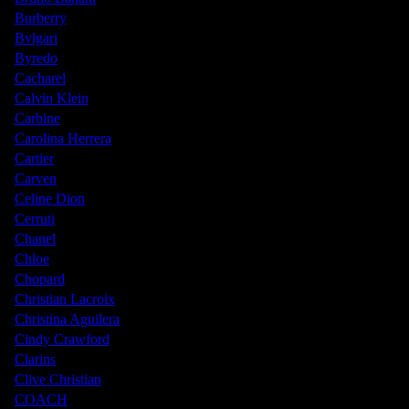
Burberry
Bvlgari
Byredo
Cacharel
Calvin Klein
Carbine
Carolina Herrera
Cartier
Carven
Celine Dion
Cerruti
Chanel
Chloe
Chopard
Christian Lacroix
Christina Aguilera
Cindy Crawford
Clarins
Clive Christian
COACH