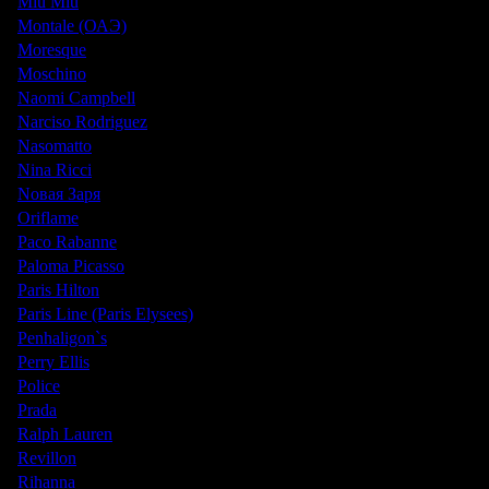
Miu Miu
Montale (ОАЭ)
Moresque
Moschino
Naomi Campbell
Narciso Rodriguez
Nasomatto
Nina Ricci
Nовая Заря
Oriflame
Paco Rabanne
Paloma Picasso
Paris Hilton
Paris Line (Paris Elysees)
Penhaligon`s
Perry Ellis
Police
Prada
Ralph Lauren
Revillon
Rihanna