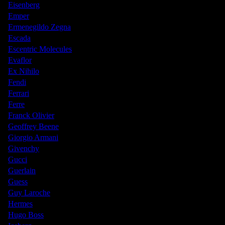
Eisenberg
Emper
Ermenegildo Zegna
Escada
Escentric Molecules
Evaflor
Ex Nihilo
Fendi
Ferrari
Ferre
Franck Olivier
Geoffrey Beene
Giorgio Armani
Givenchy
Gucci
Guerlain
Guess
Guy Laroche
Hermes
Hugo Boss