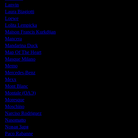
Lanvin
Laura Biagiotti
Loewe
Lolita Lempicka
Maison Francis Kurkdjian
Mancera
Mandarina Duck
Map Of The Heart
Masque Milano
Memo
Mercedes-Benz
Mexx
Mont Blanc
Montale (ОАЭ)
Moresque
Moschino
Narciso Rodriguez
Nasomatto
Nовая Заря
Paco Rabanne