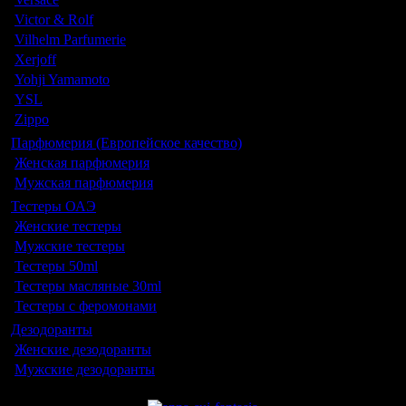
Victor & Rolf
Vilhelm Parfumerie
Xerjoff
Yohji Yamamoto
YSL
Zippo
Парфюмерия (Европейское качество)
Женская парфюмерия
Мужская парфюмерия
Тестеры ОАЭ
Женские тестеры
Мужские тестеры
Тестеры 50ml
Тестеры масляные 30ml
Тестеры с феромонами
Дезодоранты
Женские дезодоранты
Мужские дезодоранты