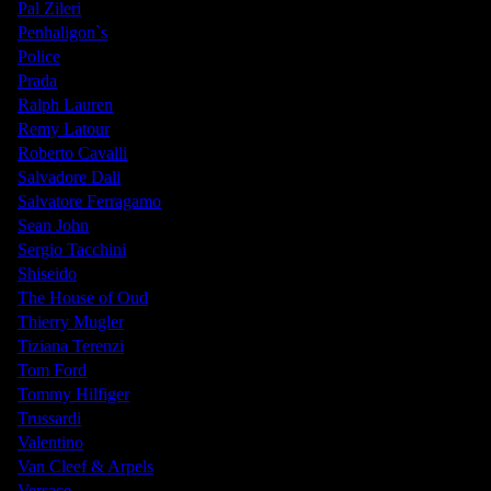
Pal Zileri
Penhaligon`s
Police
Prada
Ralph Lauren
Remy Latour
Roberto Cavalli
Salvadore Dali
Salvatore Ferragamo
Sean John
Sergio Tacchini
Shiseido
The House of Oud
Thierry Mugler
Tiziana Terenzi
Tom Ford
Tommy Hilfiger
Trussardi
Valentino
Van Cleef & Arpels
Versace