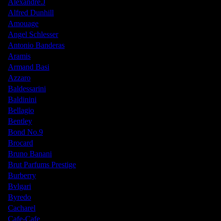
Alexandre.J
Alfred Dunhill
Amouage
Angel Schlesser
Antonio Banderas
Aramis
Armand Basi
Azzaro
Baldessarini
Baldinini
Bellagio
Bentley
Bond No.9
Brocard
Bruno Banani
Brut Parfums Prestige
Burberry
Bvlgari
Byredo
Cacharel
Cafe-Cafe