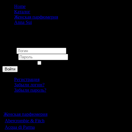
Home
Каталог
Женская парфюмерия
Anna Sui
Anna Sui Fantasia pour femme 100ml
Вход
Логин
Пароль
Запомнить меня
Войти
Регистрация
Забыли логин?
Забыли пароль?
Каталог
Женская парфюмерия
Abercrombie & Fitch
Acqua di Parma