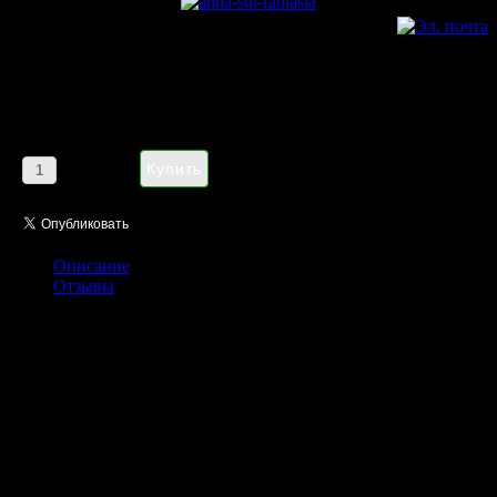
Anna Sui Fantasia pour femme
100ml
Цена:
1185,00 руб
Кол-во:
Описание
Отзывы
Столь выразительным способом Анна Суи собирается
напомнить милым женщинам о том, что в их жизни мечты и
фантазии важны не меньше, чем реальные дела. Легкий налет
романтики помогает душе оставаться такой же юной и
непосредственной, как в детстве, а умение открывать для себя
новые, восхитительные грани окружающего мира обладает
почти такими же свойствами, как чудесное средство
Макропулоса.