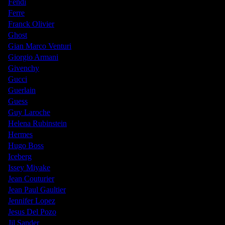
Fendi
Ferre
Franck Olivier
Ghost
Gian Marco Venturi
Giorgio Armani
Givenchy
Gucci
Guerlain
Guess
Guy Laroche
Helena Rubinstein
Hermes
Hugo Boss
Iceberg
Issey Miyake
Jean Couturier
Jean Paul Gaultier
Jennifer Lopez
Jesus Del Pozo
Jil Sander