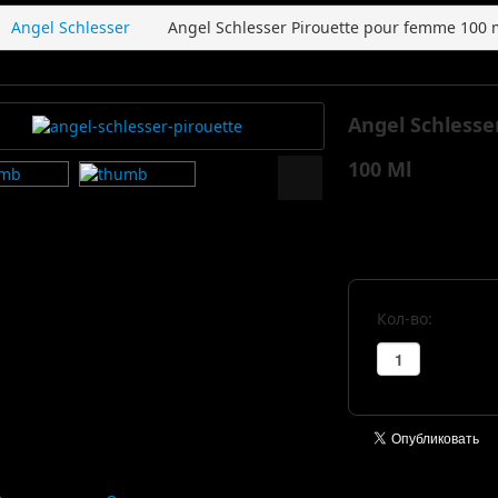
Angel Schlesser
Angel Schlesser Pirouette pour femme 100 
Angel Schless
100 Ml
Кол-во: