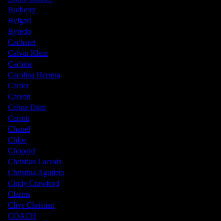
Burberry
Bvlgari
Byredo
Cacharel
Calvin Klein
Carbine
Carolina Herrera
Cartier
Carven
Celine Dion
Cerruti
Chanel
Chloe
Chopard
Christian Lacroix
Christina Aguilera
Cindy Crawford
Clarins
Clive Christian
COACH