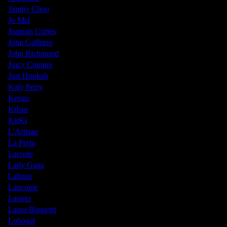
Jimmy Choo
Jo Mal
Joaquin Cortes
John Galliano
John Richmond
Juicy Couture
Just Hookah
Katy Perry
Kenzo
Kilian
KirKi
L'Artisan
La Perla
Lacoste
Lady Gaga
Lalique
Lancome
Lanvin
Laura Biagiotti
Lobogal