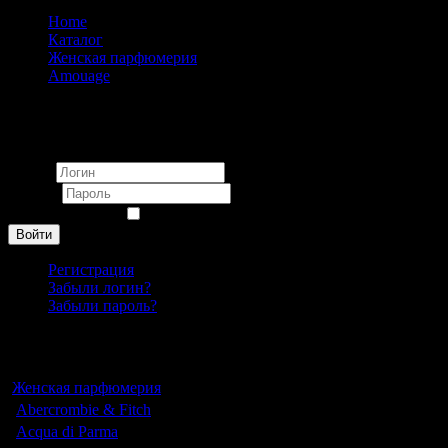
Home
Каталог
Женская парфюмерия
Amouage
Amouage Lilac Love eau de parfum pour femme 100ml
Вход
Логин
Пароль
Запомнить меня
Войти
Регистрация
Забыли логин?
Забыли пароль?
Каталог
Женская парфюмерия
Abercrombie & Fitch
Acqua di Parma