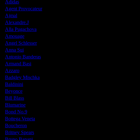
Adidas
Agent Provocateur
Ajmal
Alexandre.J
Alla Pugachova
Amouage
Angel Schlesser
Anna Sui
Antonio Banderas
Armand Basi
Azzaro
Badgley Mischka
Baldinini
Beyonce
Bill Blass
Blumarine
Bond No.9
Bottega Veneta
Boucheron
Britney Spears
Bruno Banani