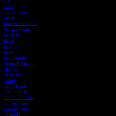
Fendi
Ferre
Franck Olivier
Ghost
Gian Marco Venturi
Giorgio Armani
Givenchy
Gucci
Guerlain
Guess
Guy Laroche
Helena Rubinstein
Hermes
Hugo Boss
Iceberg
Issey Miyake
Jean Couturier
Jean Paul Gaultier
Jennifer Lopez
Jesus Del Pozo
Jil Sander