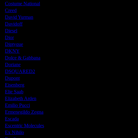
Costume National
Creed
David Yurman
Davidoff
Diesel
Dior
Diptyque
DKNY
Dolce & Gabbana
Doriane
DSQUARED2
Dupont
Eisenberg
Elie Saab
Elizabeth Arden
Emilio Pucci
Ermenegildo Zegna
Escada
Escentric Molecules
Ex Nihilo