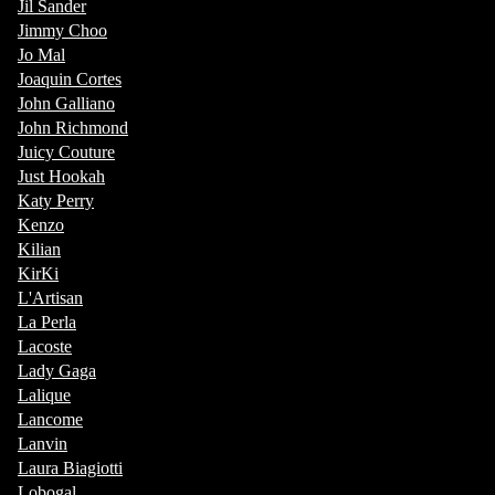
Jil Sander
Jimmy Choo
Jo Mal
Joaquin Cortes
John Galliano
John Richmond
Juicy Couture
Just Hookah
Katy Perry
Kenzo
Kilian
KirKi
L'Artisan
La Perla
Lacoste
Lady Gaga
Lalique
Lancome
Lanvin
Laura Biagiotti
Lobogal