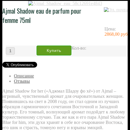
Ajmal Shadow eau de parfum pour
femme 75ml
Цена:
2868,00 руб
Кол-во:
Описание
Отзывы
Ajmal Shadow for her («Аджмал Шадоу фо хё») от Ajmal –
игривый, чувственный аромат для очаровательных женщин.
Появившись на свет в 2008 году, он стал одним из лучших
образцов гармоничного сочетания Восточной и Западной
культур. Его томный, волнующий аромат подойдет к любому
торжественному случаю. Так же как и его пара Ajmal Shadow
Blue for him, эти духи хранят в себе все очарование Востока,
его шик и страсть, томную негу и взрывы эмоций.