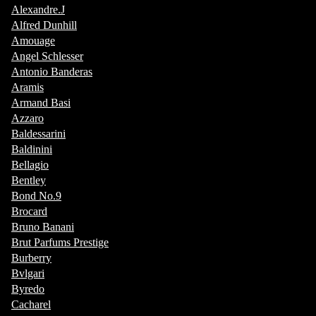
Alexandre.J
Alfred Dunhill
Amouage
Angel Schlesser
Antonio Banderas
Aramis
Armand Basi
Azzaro
Baldessarini
Baldinini
Bellagio
Bentley
Bond No.9
Brocard
Bruno Banani
Brut Parfums Prestige
Burberry
Bvlgari
Byredo
Cacharel