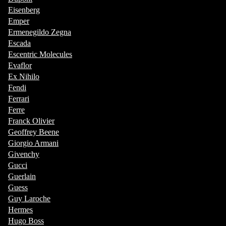
Eisenberg
Emper
Ermenegildo Zegna
Escada
Escentric Molecules
Evaflor
Ex Nihilo
Fendi
Ferrari
Ferre
Franck Olivier
Geoffrey Beene
Giorgio Armani
Givenchy
Gucci
Guerlain
Guess
Guy Laroche
Hermes
Hugo Boss