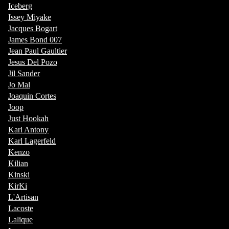
Iceberg
Issey Miyake
Jacques Bogart
James Bond 007
Jean Paul Gaultier
Jesus Del Pozo
Jil Sander
Jo Mal
Joaquin Cortes
Joop
Just Hookah
Karl Antony
Karl Lagerfeld
Kenzo
Kilian
Kinski
KirKi
L'Artisan
Lacoste
Lalique