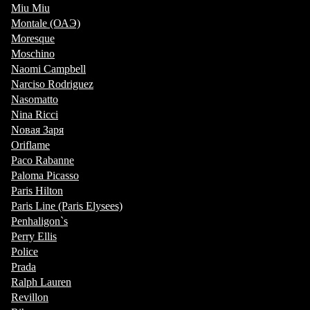
Miu Miu
Montale (ОАЭ)
Moresque
Moschino
Naomi Campbell
Narciso Rodriguez
Nasomatto
Nina Ricci
Nовая Заря
Oriflame
Paco Rabanne
Paloma Picasso
Paris Hilton
Paris Line (Paris Elysees)
Penhaligon`s
Perry Ellis
Police
Prada
Ralph Lauren
Revillon