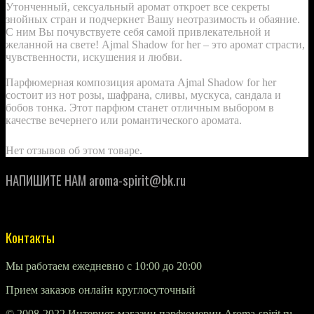
Утонченный, сексуальный аромат откроет все секреты
знойных стран и подчеркнет Вашу неотразимость и обаяние.
С ним Вы почувствуете себя самой привлекательной и
желанной на свете! Ajmal Shadow for her – это аромат страсти,
чувственности, искушения и любви.
Парфюмерная композиция аромата Ajmal Shadow for her
состоит из нот розы, шафрана, сливы, мускуса, сандала и
бобов тонка. Этот парфюм станет отличным выбором в
качестве вечернего или романтического аромата.
Нет отзывов об этом товаре.
НАПИШИТЕ НАМ aroma-spirit@bk.ru
Контакты
Мы работаем ежедневно с 10:00 до 20:00
Прием заказов онлайн круглосуточный
© 2008-2022 Интернет-магазин парфюмерии Aroma-spirit.ru