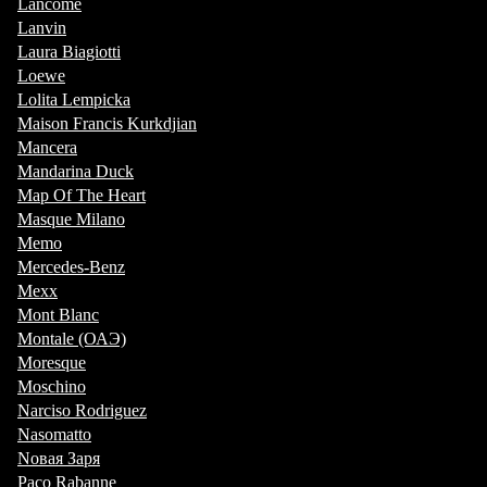
Lancome
Lanvin
Laura Biagiotti
Loewe
Lolita Lempicka
Maison Francis Kurkdjian
Mancera
Mandarina Duck
Map Of The Heart
Masque Milano
Memo
Mercedes-Benz
Mexx
Mont Blanc
Montale (ОАЭ)
Moresque
Moschino
Narciso Rodriguez
Nasomatto
Nовая Заря
Paco Rabanne