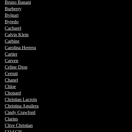
Bruno Banani
Burberry
Bvlgari
Byredo
Cacharel
Calvin Klein
Carbine
Carolina Herrera
Cartier
Carven
Celine Dion
Cerruti
Chanel
Chloe
Chopard
Christian Lacroix
Christina Aguilera
Cindy Crawford
Clarins
Clive Christian
COACH