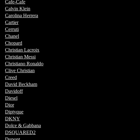
Cafe-Cafe
Calvin Klein
Carolina Herrera
Cartier
Cerruti
Chanel
Chopard
Christian Lacroix
Christian Messi
Christiano Ronaldo
Clive Christian
Creed
David Beckham
Davidoff
Diesel
Dior
Diptyque
DKNY
Dolce & Gabbana
DSQUARED2
Dupont