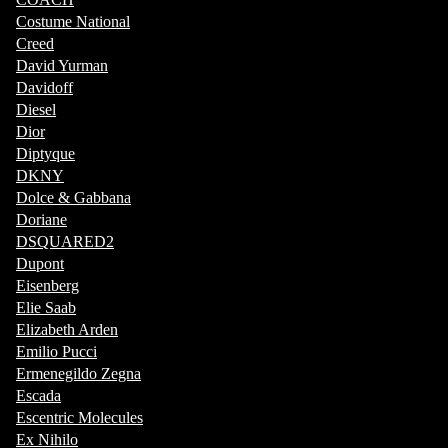
Costume National
Creed
David Yurman
Davidoff
Diesel
Dior
Diptyque
DKNY
Dolce & Gabbana
Doriane
DSQUARED2
Dupont
Eisenberg
Elie Saab
Elizabeth Arden
Emilio Pucci
Ermenegildo Zegna
Escada
Escentric Molecules
Ex Nihilo