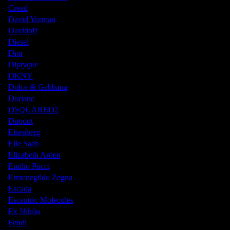
Creed
David Yurman
Davidoff
Diesel
Dior
Diptyque
DKNY
Dolce & Gabbana
Doriane
DSQUARED2
Dupont
Eisenberg
Elie Saab
Elizabeth Arden
Emilio Pucci
Ermenegildo Zegna
Escada
Escentric Molecules
Ex Nihilo
Fendi