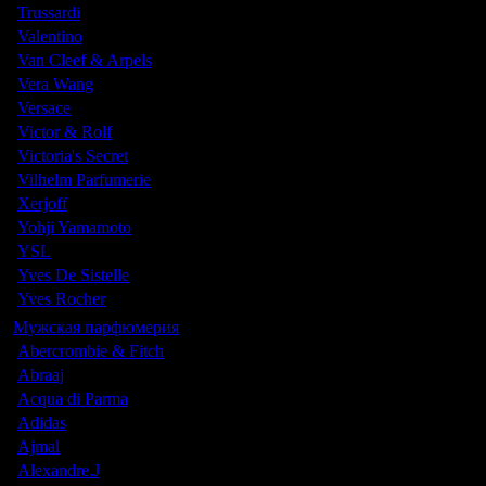
Trussardi
Valentino
Van Cleef & Arpels
Vera Wang
Versace
Victor & Rolf
Victoria's Secret
Vilhelm Parfumerie
Xerjoff
Yohji Yamamoto
YSL
Yves De Sistelle
Yves Rocher
Мужская парфюмерия
Abercrombie & Fitch
Abraaj
Acqua di Parma
Adidas
Ajmal
Alexandre.J