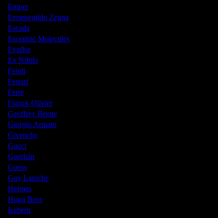
Emper
Ermenegildo Zegna
Escada
Escentric Molecules
Evaflor
Ex Nihilo
Fendi
Ferrari
Ferre
Franck Olivier
Geoffrey Beene
Giorgio Armani
Givenchy
Gucci
Guerlain
Guess
Guy Laroche
Hermes
Hugo Boss
Iceberg