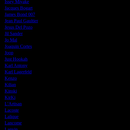
Issey Miyake
Jacques Bogart
James Bond 007
Jean Paul Gaultier
Jesus Del Pozo
Jil Sander
Jo Mal
Joaquin Cortes
Joop
Just Hookah
Karl Antony
Karl Lagerfeld
Kenzo
Kilian
Kinski
KirKi
L'Artisan
Lacoste
Lalique
Lancome
Lanvin