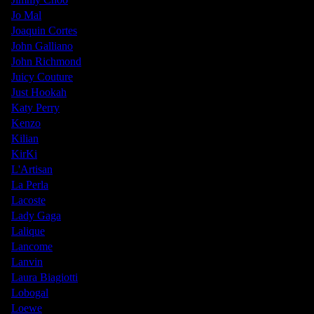
Jo Mal
Joaquin Cortes
John Galliano
John Richmond
Juicy Couture
Just Hookah
Katy Perry
Kenzo
Kilian
KirKi
L'Artisan
La Perla
Lacoste
Lady Gaga
Lalique
Lancome
Lanvin
Laura Biagiotti
Lobogal
Loewe