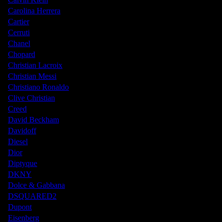
Carolina Herrera
Cartier
Cerruti
Chanel
Chopard
Christian Lacroix
Christian Messi
Christiano Ronaldo
Clive Christian
Creed
David Beckham
Davidoff
Diesel
Dior
Diptyque
DKNY
Dolce & Gabbana
DSQUARED2
Dupont
Eisenberg