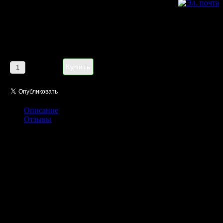
YSL Black Opium Floral Shock
EDP pour femme 90 ml
Цена:
1185,00 руб
Кол-во:
Описание
Отзывы
Yves Saint Laurent «Black Opium Floral Shock» (Ив Сен Лоран Блэк
Опиум Флорал Шок)
приобрел дыхание солнечного дня, его
звучание стало еще более современным и утонченным, чтобы отразить
динамичный характер современной жизни. Неизменной осталась
цветочно-фруктовая направленность аромата, но в богатой пирамиде
композиции появились неожиданные ноты, которые позволили
сделать «Black Opium Floral Shock» по-настоящему неординарным и
желанным.
Яркое сочетание цитрусовых, фруктовых и цветочных нот открывает