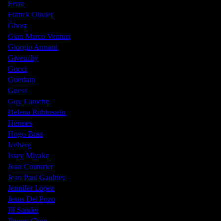
Ferre
Franck Olivier
Ghost
Gian Marco Venturi
Giorgio Armani
Givenchy
Gucci
Guerlain
Guess
Guy Laroche
Helena Rubinstein
Hermes
Hugo Boss
Iceberg
Issey Miyake
Jean Couturier
Jean Paul Gaultier
Jennifer Lopez
Jesus Del Pozo
Jil Sander
Jimmy Choo