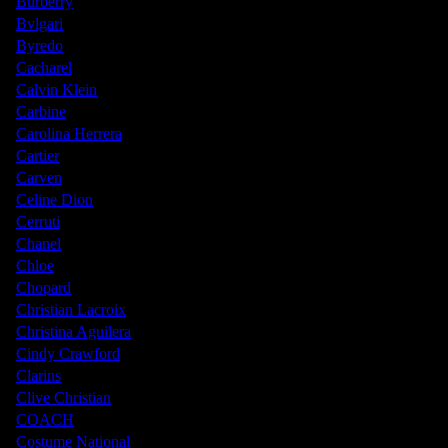
Burberry
Bvlgari
Byredo
Cacharel
Calvin Klein
Carbine
Carolina Herrera
Cartier
Carven
Celine Dion
Cerruti
Chanel
Chloe
Chopard
Christian Lacroix
Christina Aguilera
Cindy Crawford
Clarins
Clive Christian
COACH
Costume National