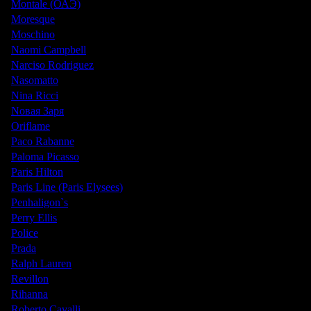
Montale (ОАЭ)
Moresque
Moschino
Naomi Campbell
Narciso Rodriguez
Nasomatto
Nina Ricci
Nовая Заря
Oriflame
Paco Rabanne
Paloma Picasso
Paris Hilton
Paris Line (Paris Elysees)
Penhaligon`s
Perry Ellis
Police
Prada
Ralph Lauren
Revillon
Rihanna
Roberto Cavalli