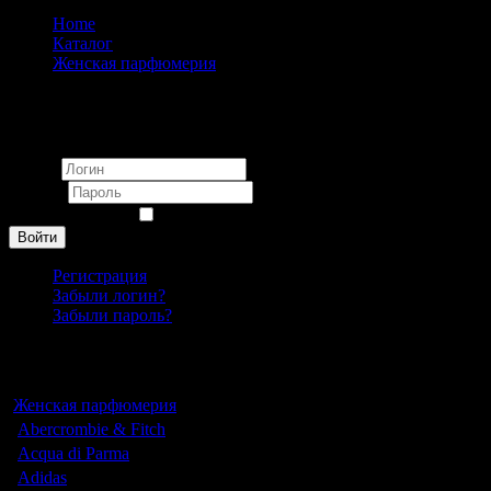
Home
Каталог
Женская парфюмерия
YSL Black Opium Floral Shock EDP pour femme 90 ml
Вход
Логин
Пароль
Запомнить меня
Войти
Регистрация
Забыли логин?
Забыли пароль?
Каталог
Женская парфюмерия
Abercrombie & Fitch
Acqua di Parma
Adidas