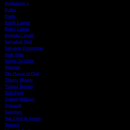
Penhaligon`s
Police
Prada
Ralph Lauren
Remy Latour
Roberto Cavalli
Salvadore Dali
Salvatore Ferragamo
Sean John
Sergio Tacchini
Shiseido
The House of Oud
Thierry Mugler
Tiziana Terenzi
Tom Ford
Tommy Hilfiger
Trussardi
Valentino
Van Cleef & Arpels
Versace