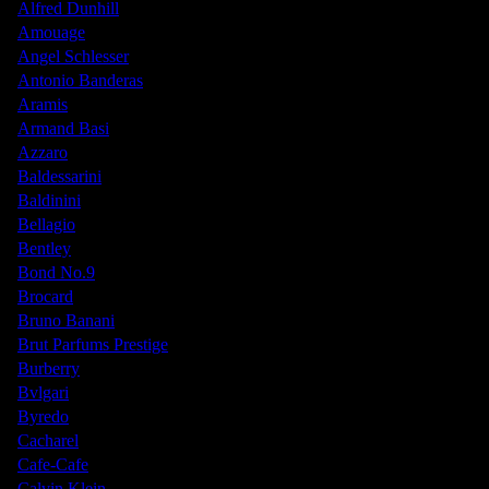
Alfred Dunhill
Amouage
Angel Schlesser
Antonio Banderas
Aramis
Armand Basi
Azzaro
Baldessarini
Baldinini
Bellagio
Bentley
Bond No.9
Brocard
Bruno Banani
Brut Parfums Prestige
Burberry
Bvlgari
Byredo
Cacharel
Cafe-Cafe
Calvin Klein