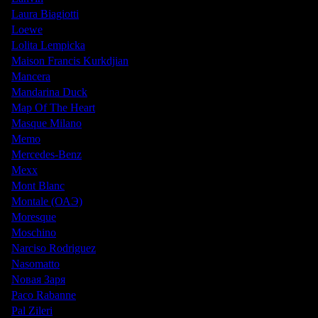
Laura Biagiotti
Loewe
Lolita Lempicka
Maison Francis Kurkdjian
Mancera
Mandarina Duck
Map Of The Heart
Masque Milano
Memo
Mercedes-Benz
Mexx
Mont Blanc
Montale (ОАЭ)
Moresque
Moschino
Narciso Rodriguez
Nasomatto
Nовая Заря
Paco Rabanne
Pal Zileri