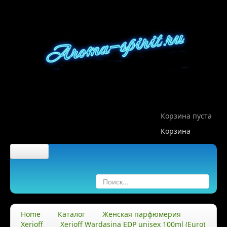
Корзина пуста
Корзина
Главная
О компании
Home
Каталог
Женская парфюмерия
Xerjoff
Xerjoff Wardasina EDP unisex 100ml (Euro)
О нас