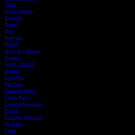
Creed
David Yurman
Davidoff
Diesel
Dior
Diptyque
DKNY
Dolce & Gabbana
Doriane
DSQUARED2
Dupont
Eisenberg
Elie Saab
Elizabeth Arden
Emilio Pucci
Ermenegildo Zegna
Escada
Escentric Molecules
Ex Nihilo
Fendi