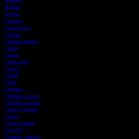
Burberry
Bvlgari
Byredo
Cacharel
Calvin Klein
Carbine
Carolina Herrera
Cartier
Carven
Celine Dion
Cerruti
Chanel
Chloe
Chopard
Christian Lacroix
Christina Aguilera
Cindy Crawford
Clarins
Clive Christian
COACH
Costume National