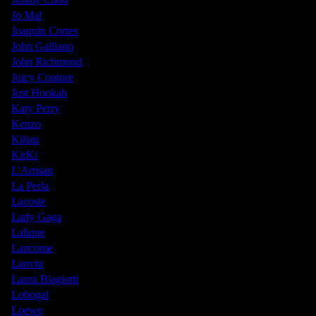
Jo Mal
Joaquin Cortes
John Galliano
John Richmond
Juicy Couture
Just Hookah
Katy Perry
Kenzo
Kilian
KirKi
L'Artisan
La Perla
Lacoste
Lady Gaga
Lalique
Lancome
Lanvin
Laura Biagiotti
Lobogal
Loewe