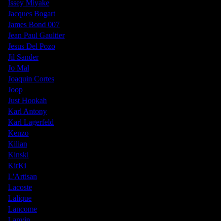
Issey Miyake
Jacques Bogart
James Bond 007
Jean Paul Gaultier
Jesus Del Pozo
Jil Sander
Jo Mal
Joaquin Cortes
Joop
Just Hookah
Karl Antony
Karl Lagerfeld
Kenzo
Kilian
Kinski
KirKi
L'Artisan
Lacoste
Lalique
Lancome
Lanvin