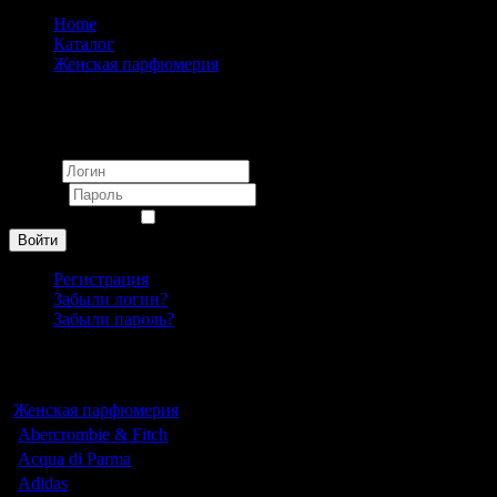
Home
Каталог
Женская парфюмерия
Simimi Blanc d`Anna EDP pour femme 100 ml
Вход
Логин
Пароль
Запомнить меня
Войти
Регистрация
Забыли логин?
Забыли пароль?
Каталог
Женская парфюмерия
Abercrombie & Fitch
Acqua di Parma
Adidas