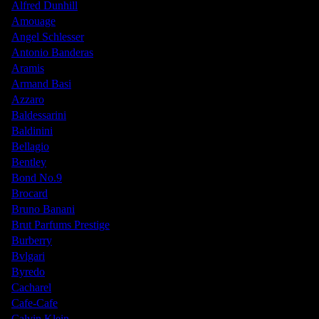
Alfred Dunhill
Amouage
Angel Schlesser
Antonio Banderas
Aramis
Armand Basi
Azzaro
Baldessarini
Baldinini
Bellagio
Bentley
Bond No.9
Brocard
Bruno Banani
Brut Parfums Prestige
Burberry
Bvlgari
Byredo
Cacharel
Cafe-Cafe
Calvin Klein