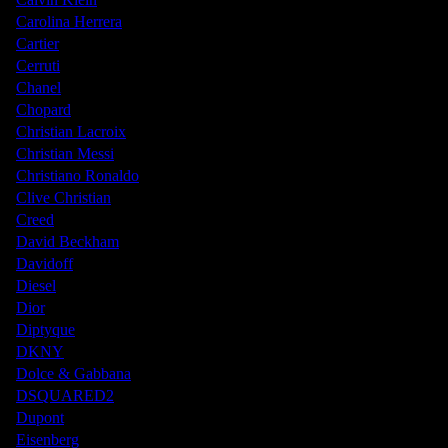
Carolina Herrera
Cartier
Cerruti
Chanel
Chopard
Christian Lacroix
Christian Messi
Christiano Ronaldo
Clive Christian
Creed
David Beckham
Davidoff
Diesel
Dior
Diptyque
DKNY
Dolce & Gabbana
DSQUARED2
Dupont
Eisenberg