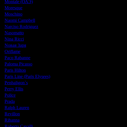
Montale (ОАЭ)
Moresque
Moschino
Naomi Campbell
Narciso Rodriguez
Nasomatto
Nina Ricci
Nовая Заря
Oriflame
Paco Rabanne
Paloma Picasso
Paris Hilton
Paris Line (Paris Elysees)
Penhaligon`s
Perry Ellis
Police
Prada
Ralph Lauren
Revillon
Rihanna
Roberto Cavalli