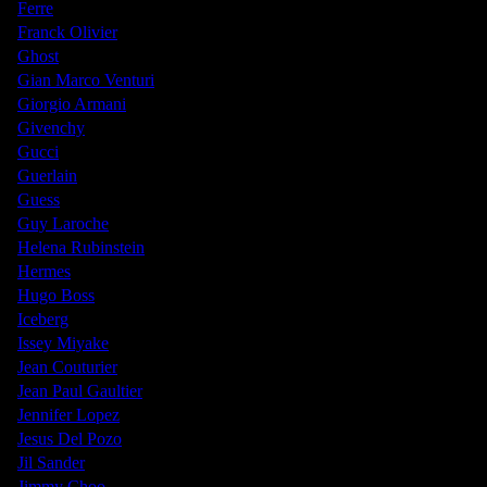
Ferre
Franck Olivier
Ghost
Gian Marco Venturi
Giorgio Armani
Givenchy
Gucci
Guerlain
Guess
Guy Laroche
Helena Rubinstein
Hermes
Hugo Boss
Iceberg
Issey Miyake
Jean Couturier
Jean Paul Gaultier
Jennifer Lopez
Jesus Del Pozo
Jil Sander
Jimmy Choo