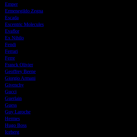
Emper
Ermenegildo Zegna
Escada
Escentric Molecules
Evaflor
Ex Nihilo
Fendi
Ferrari
Ferre
Franck Olivier
Geoffrey Beene
Giorgio Armani
Givenchy
Gucci
Guerlain
Guess
Guy Laroche
Hermes
Hugo Boss
Iceberg