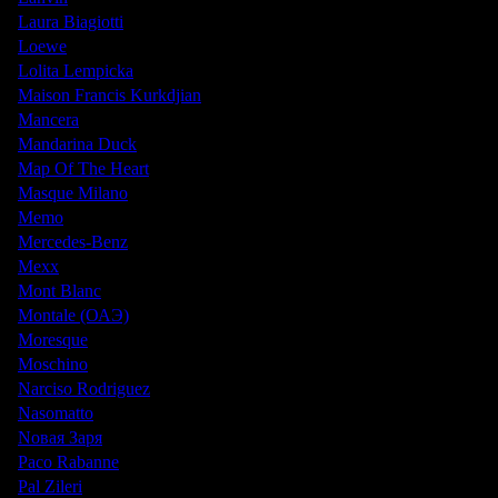
Laura Biagiotti
Loewe
Lolita Lempicka
Maison Francis Kurkdjian
Mancera
Mandarina Duck
Map Of The Heart
Masque Milano
Memo
Mercedes-Benz
Mexx
Mont Blanc
Montale (ОАЭ)
Moresque
Moschino
Narciso Rodriguez
Nasomatto
Nовая Заря
Paco Rabanne
Pal Zileri