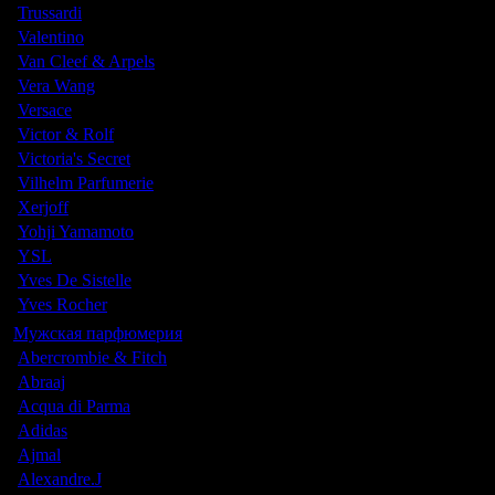
Trussardi
Valentino
Van Cleef & Arpels
Vera Wang
Versace
Victor & Rolf
Victoria's Secret
Vilhelm Parfumerie
Xerjoff
Yohji Yamamoto
YSL
Yves De Sistelle
Yves Rocher
Мужская парфюмерия
Abercrombie & Fitch
Abraaj
Acqua di Parma
Adidas
Ajmal
Alexandre.J