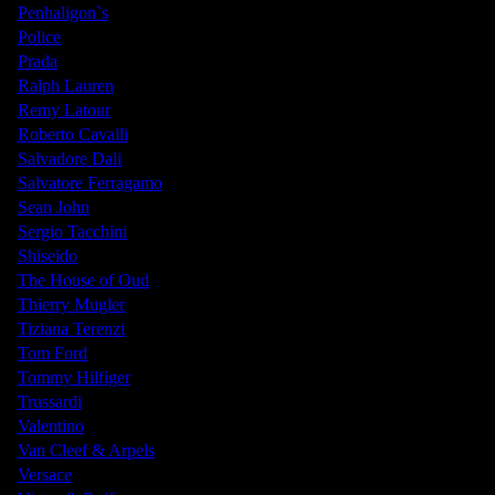
Penhaligon`s
Police
Prada
Ralph Lauren
Remy Latour
Roberto Cavalli
Salvadore Dali
Salvatore Ferragamo
Sean John
Sergio Tacchini
Shiseido
The House of Oud
Thierry Mugler
Tiziana Terenzi
Tom Ford
Tommy Hilfiger
Trussardi
Valentino
Van Cleef & Arpels
Versace