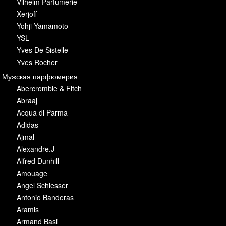
Vilhelm Parfumerie
Xerjoff
Yohji Yamamoto
YSL
Yves De Sistelle
Yves Rocher
Мужская парфюмерия
Abercrombie & Fitch
Abraaj
Acqua di Parma
Adidas
Ajmal
Alexandre.J
Alfred Dunhill
Amouage
Angel Schlesser
Antonio Banderas
Aramis
Armand Basi