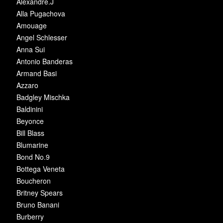
Alexandre.J
Alla Pugachova
Amouage
Angel Schlesser
Anna Sui
Antonio Banderas
Armand Basi
Azzaro
Badgley Mischka
Baldinini
Beyonce
Bill Blass
Blumarine
Bond No.9
Bottega Veneta
Boucheron
Britney Spears
Bruno Banani
Burberry