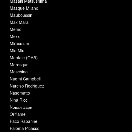
Masaki Matsushima
Masque Milano
Mauboussin
Max Mara
Memo
Mexx
Miraculum
Miu Miu
Montale (ОАЭ)
Moresque
Moschino
Naomi Campbell
Narciso Rodriguez
Nasomatto
Nina Ricci
Nовая Заря
Oriflame
Paco Rabanne
Paloma Picasso