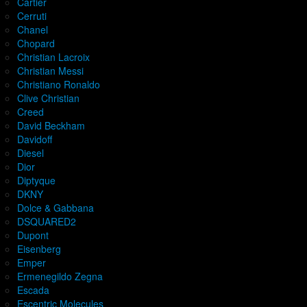
Cartier
Cerruti
Chanel
Chopard
Christian Lacroix
Christian Messi
Christiano Ronaldo
Clive Christian
Creed
David Beckham
Davidoff
Diesel
Dior
Diptyque
DKNY
Dolce & Gabbana
DSQUARED2
Dupont
Eisenberg
Emper
Ermenegildo Zegna
Escada
Escentric Molecules