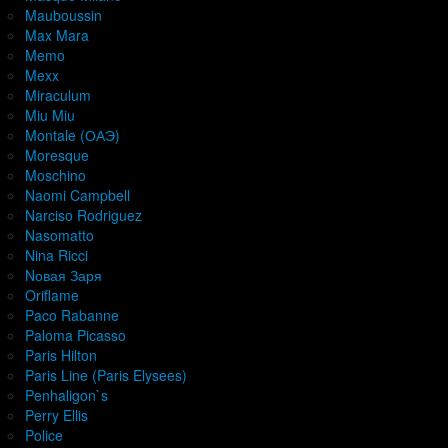
Mauboussin
Max Mara
Memo
Mexx
Miraculum
Miu Miu
Montale (ОАЭ)
Moresque
Moschino
Naomi Campbell
Narciso Rodriguez
Nasomatto
Nina Ricci
Nовая Заря
Oriflame
Paco Rabanne
Paloma Picasso
Paris Hilton
Paris Line (Paris Elysees)
Penhaligon`s
Perry Ellis
Police