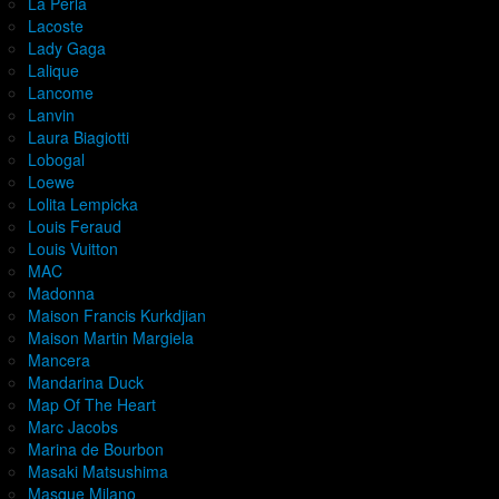
La Perla
Lacoste
Lady Gaga
Lalique
Lancome
Lanvin
Laura Biagiotti
Lobogal
Loewe
Lolita Lempicka
Louis Feraud
Louis Vuitton
MAC
Madonna
Maison Francis Kurkdjian
Maison Martin Margiela
Mancera
Mandarina Duck
Map Of The Heart
Marc Jacobs
Marina de Bourbon
Masaki Matsushima
Masque Milano