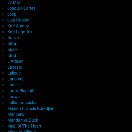
Jo Mal
Joaquin Cortes
Joop
Just Hookah
Karl Antony
Karl Lagerfeld
Kenzo
Kilian
Kinski
KirKi
L'Artisan
Lacoste
Lalique
Lancome
Lanvin
Laura Biagiotti
Loewe
Lolita Lempicka
Maison Francis Kurkdjian
Mancera
Mandarina Duck
Map Of The Heart
Masque Milano