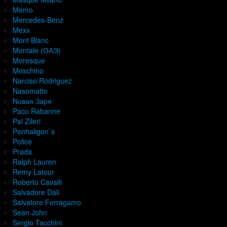
Memo
Mercedes-Benz
Mexx
Mont Blanc
Montale (ОАЭ)
Moresque
Moschino
Narciso Rodriguez
Nasomatto
Nовая Заря
Paco Rabanne
Pal Zileri
Penhaligon`s
Police
Prada
Ralph Lauren
Remy Latour
Roberto Cavalli
Salvadore Dali
Salvatore Ferragamo
Sean John
Sergio Tacchini