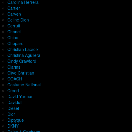
Carolina Herrera
Cartier
Carven
Celine Dion
Cerruti
Chanel
Chloe
Chopard
Christian Lacroix
Christina Aguilera
Cindy Crawford
Clarins
Clive Christian
COACH
Costume National
Creed
David Yurman
Davidoff
Diesel
Dior
Diptyque
DKNY
Dolce & Gabbana