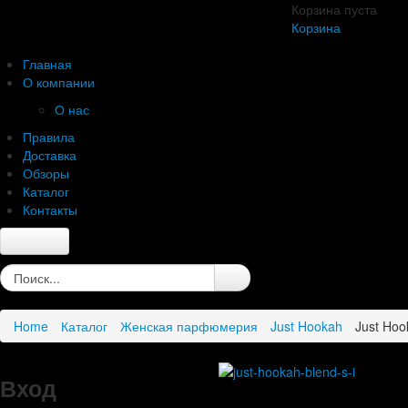
Корзина пуста
Корзина
Главная
О компании
О нас
Правила
Доставка
Обзоры
Каталог
Контакты
Главная
О компании
О нас
Home
Каталог
Женская парфюмерия
Just Hookah
Just Hoo
Правила
Доставка
Обзоры
Вход
Каталог