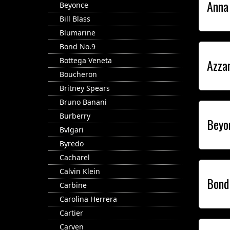
Anna
Beyonce
Bill Blass
Blumarine
Bond No.9
Bottega Veneta
Azza
Boucheron
Britney Spears
Bruno Banani
Burberry
Beyo
Bvlgari
Byredo
Cacharel
Calvin Klein
Bond
Carbine
Carolina Herrera
Cartier
Carven