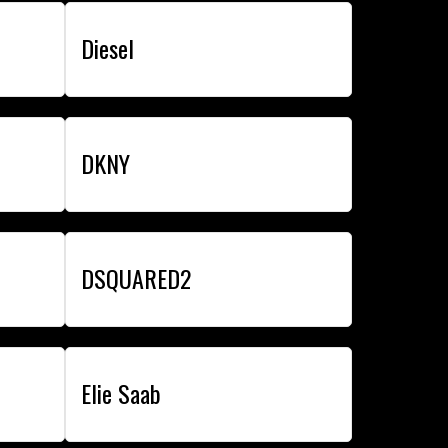
Diesel
DKNY
DSQUARED2
Elie Saab