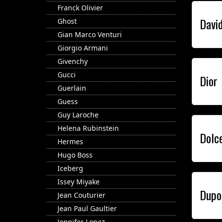
Franck Olivier
Davi
Ghost
Gian Marco Venturi
Giorgio Armani
Givenchy
Gucci
Dior
Guerlain
Guess
Guy Laroche
Helena Rubinstein
Dolc
Hermes
Hugo Boss
Iceberg
Issey Miyake
Dupo
Jean Couturier
Jean Paul Gaultier
Jennifer Lopez