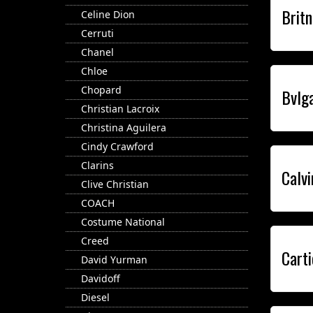
Brit
Celine Dion
Cerruti
Chanel
Chloe
Chopard
Bvlga
Christian Lacroix
Christina Aguilera
Cindy Crawford
Clarins
Calvi
Clive Christian
COACH
Costume National
Creed
Carti
David Yurman
Davidoff
Diesel