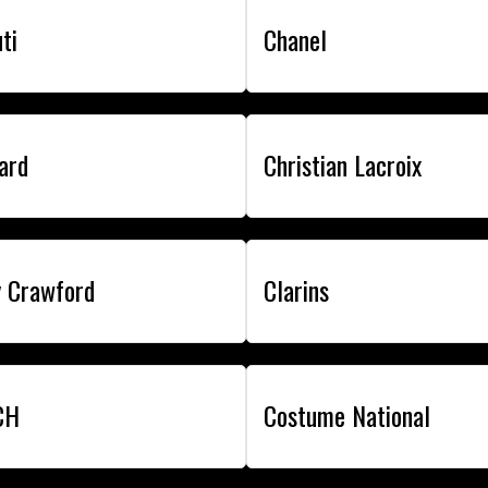
ti
Chanel
ard
Christian Lacroix
y Crawford
Clarins
CH
Costume National