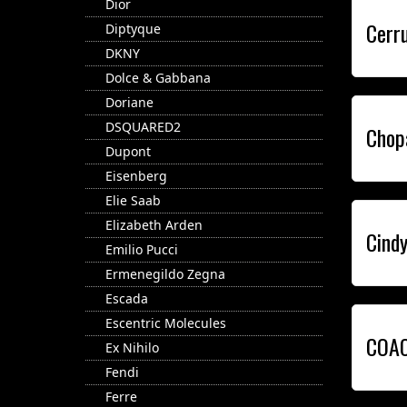
Dior
Cerru
Diptyque
DKNY
Dolce & Gabbana
Doriane
DSQUARED2
Chop
Dupont
Eisenberg
Elie Saab
Elizabeth Arden
Cind
Emilio Pucci
Ermenegildo Zegna
Escada
Escentric Molecules
COA
Ex Nihilo
Fendi
Ferre