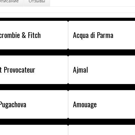
Описание
Отзывы
crombie & Fitch
Acqua di Parma
t Provocateur
Ajmal
 Pugachova
Amouage