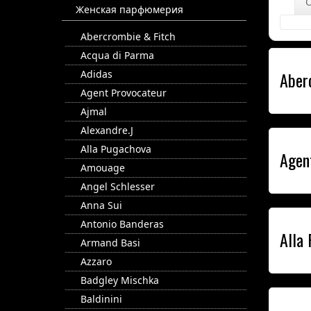
Женская парфюмерия
Abercrombie & Fitch
Acqua di Parma
Adidas
Aber
Agent Provocateur
Ajmal
Alexandre.J
Alla Pugachova
Agen
Amouage
Angel Schlesser
Anna Sui
Antonio Banderas
Alla
Armand Basi
Azzaro
Badgley Mischka
Baldinini