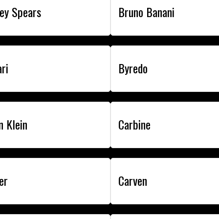
ney Spears
Bruno Banani
ri
Byredo
n Klein
Carbine
er
Carven