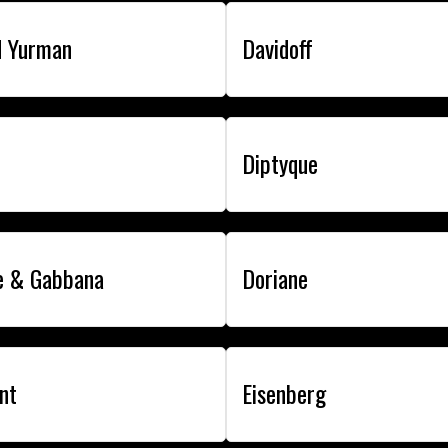
d Yurman
Davidoff
Diptyque
e & Gabbana
Doriane
nt
Eisenberg